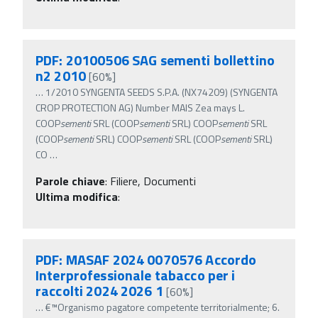
PDF: 20100506 SAG sementi bollettino
n2 2010
[60%]
…
1/2010 SYNGENTA SEEDS S.P.A. (NX74209) (SYNGENTA
CROP PROTECTION AG) Number MAIS Zea mays L.
COOP
sementi
SRL (COOP
sementi
SRL) COOP
sementi
SRL
(COOP
sementi
SRL) COOP
sementi
SRL (COOP
sementi
SRL)
CO
…
Parole chiave
:
Filiere, Documenti
Ultima modifica
:
PDF: MASAF 2024 0070576 Accordo
Interprofessionale tabacco per i
raccolti 2024 2026 1
[60%]
…
€™Organismo pagatore competente territorialmente; 6.