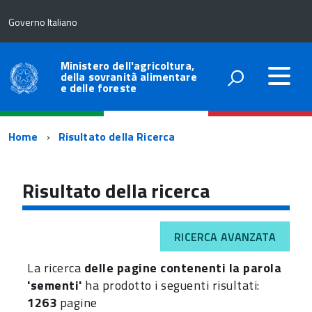
Governo Italiano
Ministero dell'agricoltura,
della sovranità alimentare
e delle foreste
Percorso
Home
Risultato della Ricerca
di
navigazione
Risultato della ricerca
RICERCA AVANZATA
La ricerca
delle pagine contenenti la parola
'sementi'
ha prodotto i seguenti risultati:
1263
pagine