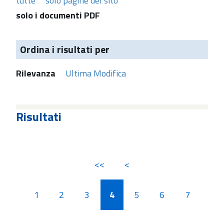
tutte
solo pagine del sito
solo i documenti PDF
Ordina i risultati per
Rilevanza
Ultima Modifica
Risultati
<<
<
1
2
3
4
5
6
7