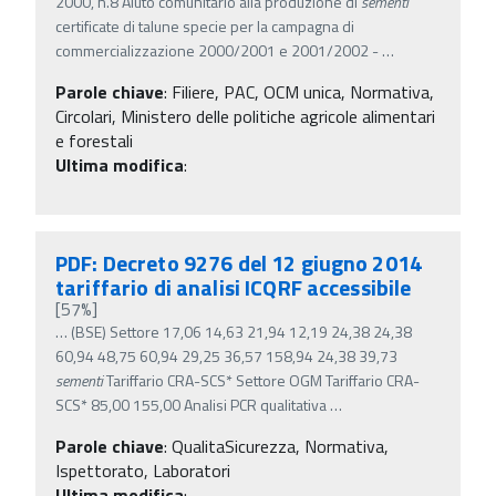
2000, n.8 Aiuto comunitario alla produzione di
sementi
certificate di talune specie per la campagna di
commercializzazione 2000/2001 e 2001/2002 -
…
Parole chiave
:
Filiere, PAC, OCM unica, Normativa,
Circolari, Ministero delle politiche agricole alimentari
e forestali
Ultima modifica
:
PDF: Decreto 9276 del 12 giugno 2014
tariffario di analisi ICQRF accessibile
[57%]
…
(BSE) Settore 17,06 14,63 21,94 12,19 24,38 24,38
60,94 48,75 60,94 29,25 36,57 158,94 24,38 39,73
sementi
Tariffario CRA-SCS* Settore OGM Tariffario CRA-
SCS* 85,00 155,00 Analisi PCR qualitativa
…
Parole chiave
:
QualitaSicurezza, Normativa,
Ispettorato, Laboratori
Ultima modifica
: