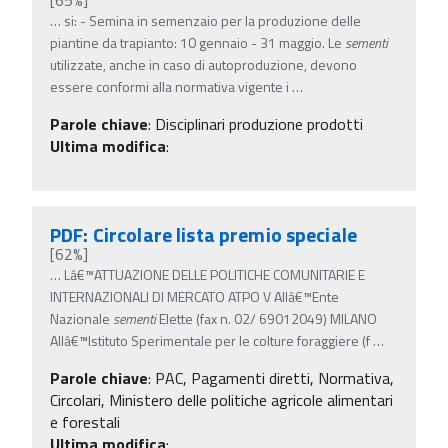
…
si: - Semina in semenzaio per la produzione delle
piantine da trapianto: 10 gennaio - 31 maggio. Le
sementi
utilizzate, anche in caso di autoproduzione, devono
essere conformi alla normativa vigente i
…
Parole chiave
:
Disciplinari produzione prodotti
Ultima modifica
:
PDF: Circolare lista premio speciale
[62%]
…
Lâ€™ATTUAZIONE DELLE POLITICHE COMUNITARIE E
INTERNAZIONALI DI MERCATO ATPO V Allâ€™Ente
Nazionale
sementi
Elette (fax n. 02/ 69012049) MILANO
Allâ€™Istituto Sperimentale per le colture foraggiere (f
…
Parole chiave
:
PAC, Pagamenti diretti, Normativa,
Circolari, Ministero delle politiche agricole alimentari
e forestali
Ultima modifica
: