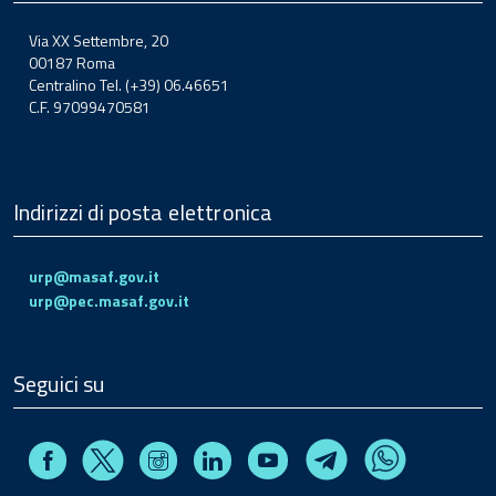
Via XX Settembre, 20
00187 Roma
Centralino Tel. (+39) 06.46651
C.F. 97099470581
Indirizzi di posta elettronica
urp@masaf.gov.it
urp@pec.masaf.gov.it
Seguici su
Facebook
Instagram
Linkedin
Youtube
X
Telegram
Whatsapp