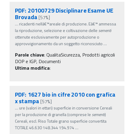
PDF: 20100729 Disciplinare Esame UE
Brovada
[57%]
…
ricadenti nellâ€™areale di produzione. Eâ€™ ammessa
la riproduzione, selezione e coltivazione delle
sementi
ottenute esclusivamente per autoproduzione o
approvvigionamento da un soggetto riconosciuto
…
Parole chiave
:
QualitaSicurezza, Prodotti agricoli
DOP e IGP, Documenti
Ultima modifica
:
PDF: 1627 bio in cifre 2010 con grafica
x stampa
[57%]
…
ure (valori in ettari) superficie in conversione Cereali
per la produzione di granella (comprese le
sementi
)
Cereali, escl. Riso Totale grano superficie convertita
TOTALE 46.630 148.344 194.974
…