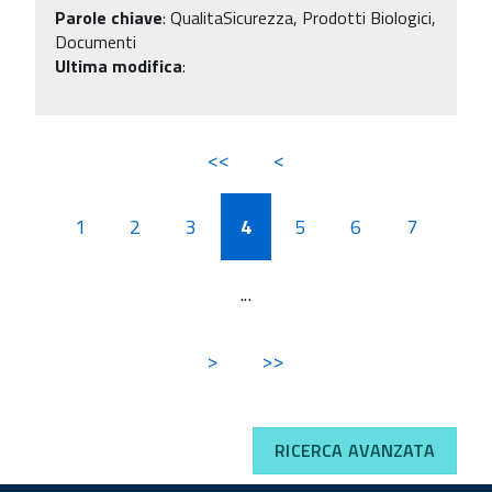
Parole chiave
:
QualitaSicurezza, Prodotti Biologici,
Documenti
Ultima modifica
:
<<
<
1
2
3
4
5
6
7
...
>
>>
RICERCA AVANZATA