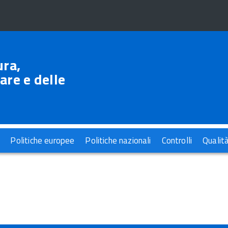
ura,
are e delle
Politiche europee
Politiche nazionali
Controlli
Qualit