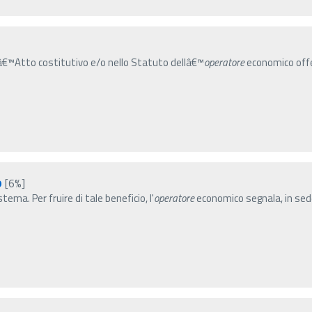
lâ€™Atto costitutivo e/o nello Statuto dellâ€™
operatore
economico offer
o
[6%]
stema. Per fruire di tale beneficio, l'
operatore
economico segnala, in sede