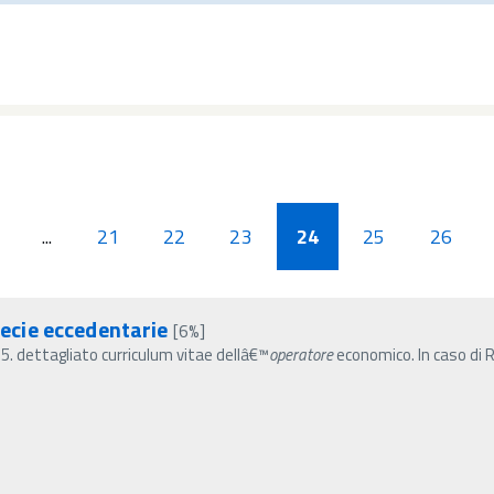
...
21
22
23
24
25
26
cie eccedentarie
[6%]
; 5. dettagliato curriculum vitae dellâ€™
operatore
economico. In caso di 