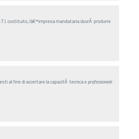
R.T.I. costituito, lâ€™impresa mandataria dovrÃ produrre
sti al fine di accertare la capacitÃ tecnica e
professionale