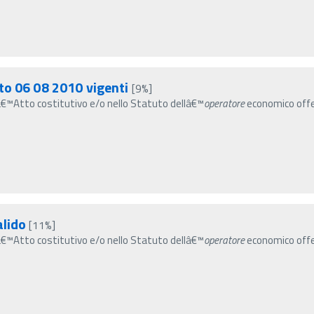
to 06 08 2010 vigenti
[9%]
lâ€™Atto costitutivo e/o nello Statuto dellâ€™
operatore
economico offer
alido
[11%]
lâ€™Atto costitutivo e/o nello Statuto dellâ€™
operatore
economico offer