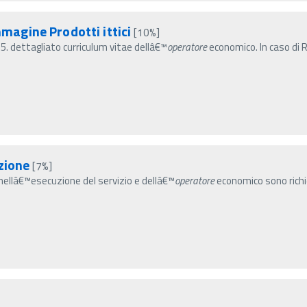
agine Prodotti ittici
[10%]
; 5. dettagliato curriculum vitae dellâ€™
operatore
economico. In caso di 
zione
[7%]
ti nellâ€™esecuzione del servizio e dellâ€™
operatore
economico sono richie