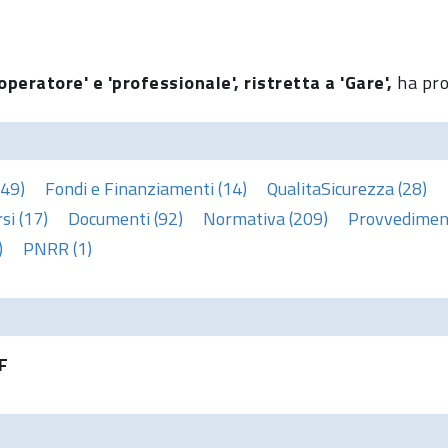
operatore' e 'professionale', ristretta a 'Gare',
ha pro
(49)
Fondi e Finanziamenti (14)
QualitaSicurezza (28)
si (17)
Documenti (92)
Normativa (209)
Provvediment
)
PNRR (1)
F