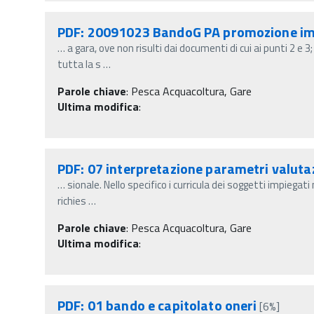
PDF: 20091023 BandoG PA promozione imm
…
a gara, ove non risulti dai documenti di cui ai punti 2 e 3
tutta la s
…
Parole chiave
:
Pesca Acquacoltura, Gare
Ultima modifica
:
PDF: 07 interpretazione parametri valuta
…
sionale. Nello specifico i curricula dei soggetti impiega
richies
…
Parole chiave
:
Pesca Acquacoltura, Gare
Ultima modifica
:
PDF: 01 bando e capitolato oneri
[6%]