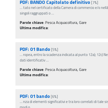
PDF: BANDO Capitolato definitivo
[7%]
…
tato nel certificato della Camera di commercio e/o nel
singoli raggruppati o
…
Parole chiave
:
Pesca Acquacoltura, Gare
Ultima modifica
:
PDF: 01 Bando
[5%]
…
ropea, entro la scadenza indicata al punto 12a); 12c) N
dati identificativ
…
Parole chiave
:
Pesca Acquacoltura, Gare
Ultima modifica
:
PDF: 01 bando
[6%]
…
nza di elementi significativi e tra loro correlati di tale si
modi p
…