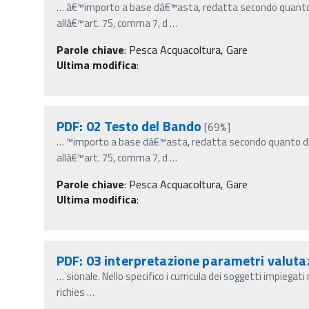
…
â€™importo a base dâ€™asta, redatta secondo quanto 
allâ€™art. 75, comma 7, d
…
Parole chiave
:
Pesca Acquacoltura, Gare
Ultima modifica
:
PDF: 02 Testo del Bando
[69%]
…
™importo a base dâ€™asta, redatta secondo quanto di
allâ€™art. 75, comma 7, d
…
Parole chiave
:
Pesca Acquacoltura, Gare
Ultima modifica
:
PDF: 03 interpretazione parametri valuta
…
sionale. Nello specifico i curricula dei soggetti impiega
richies
…