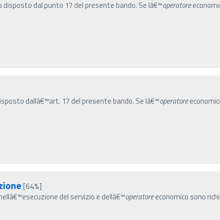
disposto dal punto 17 del presente bando. Se lâ€™
operatore
economico
sposto dallâ€™art. 17 del presente bando. Se lâ€™
operatore
economico 
zione
[64%]
ti nellâ€™esecuzione del servizio e dellâ€™
operatore
economico sono richie