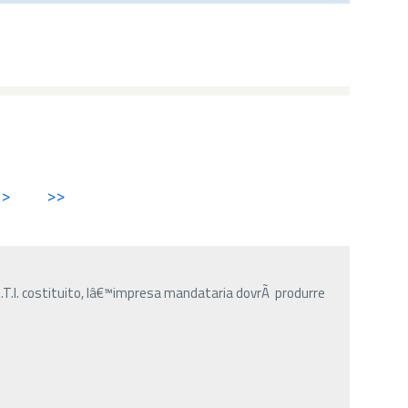
>
>>
R.T.I. costituito, lâ€™impresa mandataria dovrÃ produrre