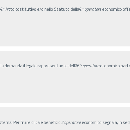
lâ€™Atto costitutivo e/o nello Statuto dellâ€™
operatore
economico offer
ella domanda il legale rappresentante dellâ€™
operatore
economico partec
stema. Per fruire di tale beneficio, l'
operatore
economico segnala, in sede