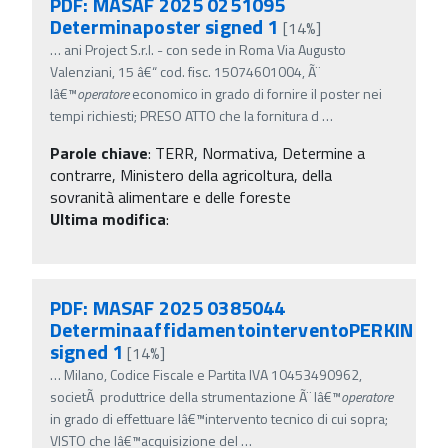
PDF: MASAF 2025 0251095
Determinaposter signed 1
[14%]
…
ani Project S.r.l. - con sede in Roma Via Augusto
Valenziani, 15 â€“ cod. fisc. 15074601004, Ã¨
lâ€™
operatore
economico in grado di fornire il poster nei
tempi richiesti; PRESO ATTO che la fornitura d
…
Parole chiave
:
TERR, Normativa, Determine a
contrarre, Ministero della agricoltura, della
sovranità alimentare e delle foreste
Ultima modifica
:
PDF: MASAF 2025 0385044
DeterminaaffidamentointerventoPERKIN
signed 1
[14%]
…
Milano, Codice Fiscale e Partita IVA 10453490962,
societÃ produttrice della strumentazione Ã¨ lâ€™
operatore
in grado di effettuare lâ€™intervento tecnico di cui sopra;
VISTO che lâ€™acquisizione del
…