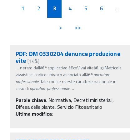
1
2
3
4
5
6
...
>
>>
PDF: DM 0330204 denunce produzione
vite
[14%]
…
nerato dallâ€™applicativo â€œVivai viteâ€. g) Matricola
vivaistica: codice univoco associato allâ€™
operatore
professionale
. Tale codice riveste carattere nazionale in
caso di
operatore
professionale
…
Parole chiave
:
Normativa, Decreti ministeriali,
Difesa delle piante, Servizio Fitosanitario
Ultima modifica
: