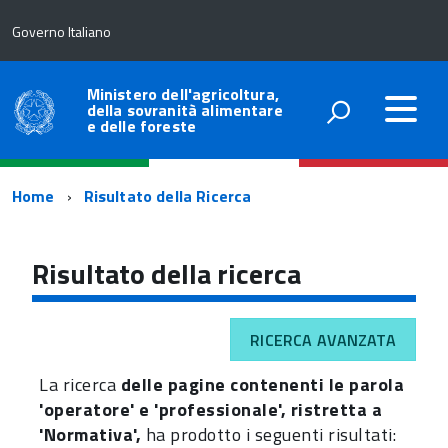
Governo Italiano
Ministero dell'agricoltura,
della sovranità alimentare
e delle foreste
Percorso
Home
Risultato della Ricerca
di
navigazione
Risultato della ricerca
RICERCA AVANZATA
La ricerca
delle pagine contenenti le parola
'operatore' e 'professionale', ristretta a
'Normativa',
ha prodotto i seguenti risultati: