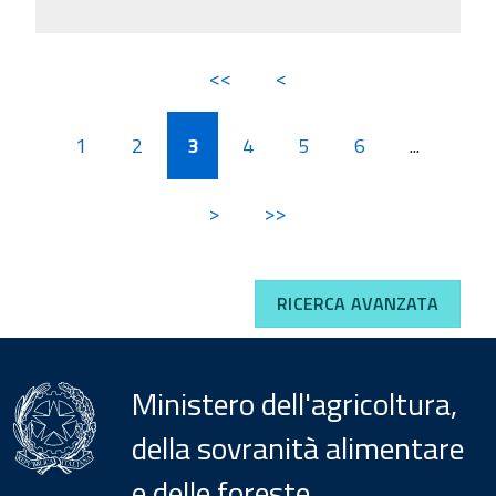
<<
<
1
2
3
4
5
6
...
>
>>
RICERCA AVANZATA
Ministero dell'agricoltura,
della sovranità alimentare
e delle foreste