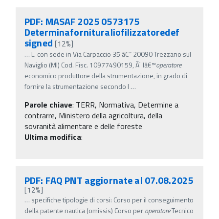
PDF: MASAF 2025 0573175
Determinafornituraliofilizzatoredef
signed
[12%]
…
L. con sede in Via Carpaccio 35 â€“ 20090 Trezzano sul
Naviglio (MI) Cod. Fisc. 10977490159, Ã¨ lâ€™
operatore
economico produttore della strumentazione, in grado di
fornire la strumentazione secondo l
…
Parole chiave
:
TERR, Normativa, Determine a
contrarre, Ministero della agricoltura, della
sovranità alimentare e delle foreste
Ultima modifica
:
PDF: FAQ PNT aggiornate al 07.08.2025
[12%]
…
specifiche tipologie di corsi: Corso per il conseguimento
della patente nautica (omissis) Corso per
operatore
Tecnico