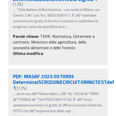
[13%]
…
“ Ente Italiano di Normazione - con sede in Milano, via
Sannio 2 â€“ cod. fisc. 80037830157, Ã¨ lâ€™
operatore
economico in grado di fornire il servizio e soddisfare le
esigenze come da specifiche tecn
…
Parole chiave
:
TERR, Normativa, Determine a
contrarre, Ministero della agricoltura, della
sovranità alimentare e delle foreste
Ultima modifica
:
PDF: MASAF 2025 0370993
DeterminaISCRIZIONECIRCUITORINGTESTdef
1
[12%]
…
de in rue dâ€™Aubervilliers, CAP 18, 75018 â€“ PARIS
â€“ FRANCE â€“ TVA FR06338310196, Ã¨ lâ€™unico
operatore
economico in grado di offrire il servizio richiesto;
VISTO che lâ€™acquisizione della sop
…