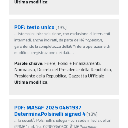
Ultima modifica
:
PDF: testo unico
[13%]
…
istema in unica soluzione, con esclusione di interventi
intermedi, anche indiretti, da parte dellâ€™
operatore
,
garantendo la completezza dellâ€™intera operazione di
modifica o registrazione dei dati.
…
Parole chiave
:
Filiere, Fondi e Finanziamenti,
Normativa, Decreti del Presidente della Repubblica,
Presidente della Repubblica, Gazzetta Ufficiale
Ultima modifica
:
PDF: MASAF 2025 0461937
DeterminaPolsinelli signed 4
[13%]
…
la societÃ Polsinelli Enologia - con sede in Isola del Liri
(FR)â€“ cod. fisc. 02380340600, Ã¨ lâ€™
operatore