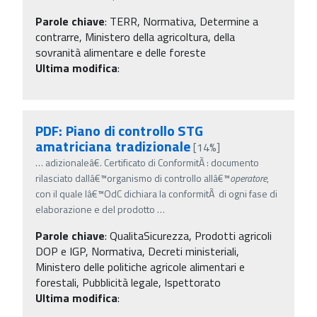
Parole chiave
:
TERR, Normativa, Determine a
contrarre, Ministero della agricoltura, della
sovranità alimentare e delle foreste
Ultima modifica
:
PDF: Piano di controllo STG
amatriciana tradizionale
[14%]
…
adizionaleâ€. Certificato di ConformitÃ : documento
rilasciato dallâ€™organismo di controllo allâ€™
operatore
,
con il quale lâ€™OdC dichiara la conformitÃ di ogni fase di
elaborazione e del prodotto
…
Parole chiave
:
QualitaSicurezza, Prodotti agricoli
DOP e IGP, Normativa, Decreti ministeriali,
Ministero delle politiche agricole alimentari e
forestali, Pubblicità legale, Ispettorato
Ultima modifica
: