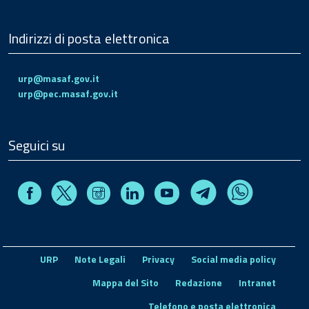
Indirizzi di posta elettronica
urp@masaf.gov.it
urp@pec.masaf.gov.it
Seguici su
Facebook
Instagram
Linkedin
Youtube
X
Telegram
Whatsapp
URP
Note Legali
Privacy
Social media policy
Mappa del Sito
Redazione
Intranet
Telefono e posta elettronica