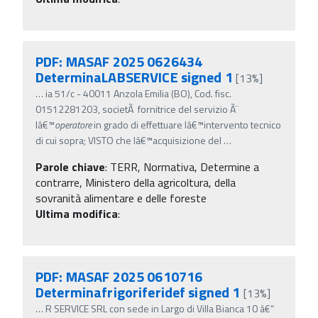
PDF: MASAF 2025 0626434
DeterminaLABSERVICE signed 1
[13%]
…
ia 51/c - 40011 Anzola Emilia (BO), Cod. fisc.
01512281203, societÃ fornitrice del servizio Ã¨
lâ€™
operatore
in grado di effettuare lâ€™intervento tecnico
di cui sopra; VISTO che lâ€™acquisizione del
…
Parole chiave
:
TERR, Normativa, Determine a
contrarre, Ministero della agricoltura, della
sovranità alimentare e delle foreste
Ultima modifica
:
PDF: MASAF 2025 0610716
Determinafrigoriferidef signed 1
[13%]
…
R SERVICE SRL con sede in Largo di Villa Bianca 10 â€“