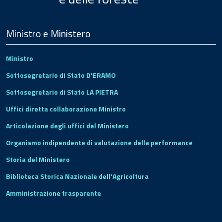
Menu
Footer
Ministro e Ministero
Ministro
Sottosegretario di Stato D'ERAMO
Sottosegretario di Stato LA PIETRA
Uffici diretta collaborazione Ministro
Articolazione degli uffici del Ministero
Organismo indipendente di valutazione della performance
Storia del Ministero
Biblioteca Storica Nazionale dell'Agricoltura
Amministrazione trasparente