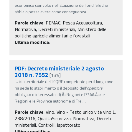
economico coinvolto nell'attuazione dei fondi SIE che
abbia o possa avere come conseguenza
…
Parole chiave
:
PEMAC, Pesca Acquacoltura,
Normativa, Decreti ministeriali, Ministero delle
politiche agricole alimentari e forestali
Ultima modifica
:
PDF: Decreto ministeriale 2 agosto
2018 n. 7552
[13%]
…
icio territoriale dell'ICQRF competente per il luogo ove
ha sede lo stabilimento o il deposito dell'
operatore
obbligato o interessato; d) Â«Regioni e PP.AA.Â»: le
Regioni e le Province autonome di Tre
…
Parole chiave
:
Vino, Vino - Testo unico vite vino L.
238/2016, QualitaSicurezza, Normativa, Decreti
ministeriali, Controlli, Ispettorato
Ultima modifica
: