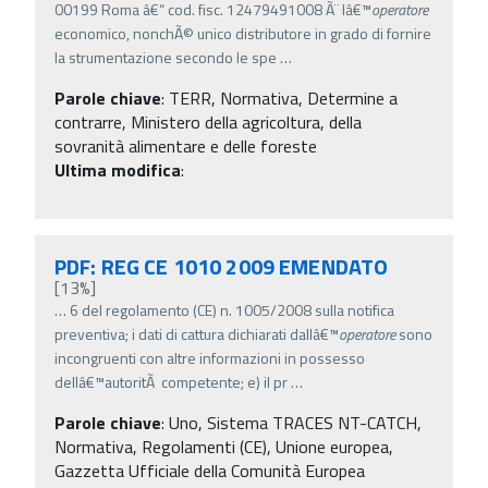
00199 Roma â€“ cod. fisc. 12479491008 Ã¨ lâ€™
operatore
economico, nonchÃ© unico distributore in grado di fornire
la strumentazione secondo le spe
…
Parole chiave
:
TERR, Normativa, Determine a
contrarre, Ministero della agricoltura, della
sovranità alimentare e delle foreste
Ultima modifica
:
PDF: REG CE 1010 2009 EMENDATO
[13%]
…
6 del regolamento (CE) n. 1005/2008 sulla notifica
preventiva; i dati di cattura dichiarati dallâ€™
operatore
sono
incongruenti con altre informazioni in possesso
dellâ€™autoritÃ competente; e) il pr
…
Parole chiave
:
Uno, Sistema TRACES NT-CATCH,
Normativa, Regolamenti (CE), Unione europea,
Gazzetta Ufficiale della Comunità Europea