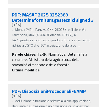
PDF: MASAF 2025 0252389
Determinafornituragastecnici signed 3
[13%]
…
Monza (MB) - Part. Iva 0771260965, e filiale in Via
Laurentina, km26,6 0040 Pomezia (ROMA), Ã¨
lâ€™
operatore
economico in grado di fornire i gas tecnici
richiesti; VISTO che lâ€™acquisizione della so
…
Parole chiave
:
TERR, Normativa, Determine a
contrarre, Ministero della agricoltura, della
sovranità alimentare e delle foreste
Ultima modifica
:
PDF: DisposizioniProceduraliFEAMP
[13%]
…
dell'Unione o nazionale relativa alla sua applicazione,
derivante da un'azione o un'omissione di un
operatore