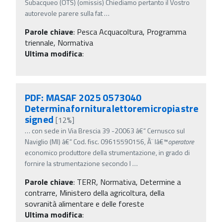
Subacqueo (OTS) (omissis) Chiediamo pertanto il Vostro
autorevole parere sulla fat
…
Parole chiave
:
Pesca Acquacoltura, Programma
triennale, Normativa
Ultima modifica
:
PDF: MASAF 2025 0573040
Determinafornituralettoremicropiastre
signed
[12%]
…
con sede in Via Brescia 39 -20063 â€“ Cernusco sul
Naviglio (MI) â€“ Cod. fisc. 09615590156, Ã¨ lâ€™
operatore
economico produttore della strumentazione, in grado di
fornire la strumentazione secondo l
…
Parole chiave
:
TERR, Normativa, Determine a
contrarre, Ministero della agricoltura, della
sovranità alimentare e delle foreste
Ultima modifica
: