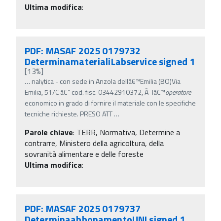
Ultima modifica
:
PDF: MASAF 2025 0179732
DeterminamaterialiLabservice signed 1
[13%]
…
nalytica - con sede in Anzola dellâ€™Emilia (BO)Via
Emilia, 51/C â€“ cod. fisc. 03442910372, Ã¨ lâ€™
operatore
economico in grado di fornire il materiale con le specifiche
tecniche richieste. PRESO ATT
…
Parole chiave
:
TERR, Normativa, Determine a
contrarre, Ministero della agricoltura, della
sovranità alimentare e delle foreste
Ultima modifica
:
PDF: MASAF 2025 0179737
DeterminaabbonamentoUNI signed 1