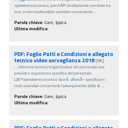
operatore
economico, perchÃ© strettamente correlate tra
loro, e non risulterebbe sarebbe conveniente
…
Parole chiave
:
Gare, Ippica
Ultima modifica
:
PDF: Foglio Patti e Condizioni e allegato
tecnico video sorveglianza 2018
[8%]
…
eferenze tecnico/organizzative del personale ove
previsti o esperienza specifica del personale.
Lâ€™
operatore
economico dovrÃ altresÃ¬ specificare i
costi aziendali concernenti l'adempimento delle di
…
Parole chiave
:
Gare, Ippica
Ultima modifica
:
PDF: Foglio Patti e Condizioni e allegato