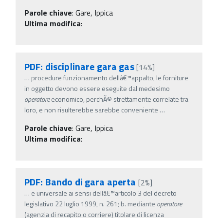
Parole chiave
:
Gare, Ippica
Ultima modifica
:
PDF: disciplinare gara gas
[14%]
…
procedure funzionamento dellâ€™appalto, le forniture
in oggetto devono essere eseguite dal medesimo
operatore
economico, perchÃ© strettamente correlate tra
loro, e non risulterebbe sarebbe conveniente
…
Parole chiave
:
Gare, Ippica
Ultima modifica
:
PDF: Bando di gara aperta
[2%]
…
e universale ai sensi dellâ€™articolo 3 del decreto
legislativo 22 luglio 1999, n. 261; b. mediante
operatore
(agenzia di recapito o corriere) titolare di licenza