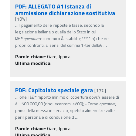
PDF: ALLEGATO A1 Istanza di
ammissione dichiarazione sostitutiva
[10%]
…
l pagamento delle imposte e tasse, secondo la
legislazione italiana o quella dello Stato in cui
lâ€™
operatore
economico Ã¨ stabilito; ***** h) che nei
propri confronti, ai sensi del comma 1-ter dellâ€
…
Parole chiave
:
Gare, Ippica
Ultima modifica
:
PDF: Capitolato speciale gara
[17%]
…
one; lâ€™importo minimo di copertura dovrÃ essere di
â‚¬ 500.000,00 (cinquecentomila//00); - Corso
operatore
,
prima della messa in servizio, ripetuto almeno tre volte
per il personale di conduzione d
…
Parole chiave
:
Gare, Ippica
Ultima modifica
: