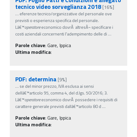
tecnico video sorveglianza 2018
[16%]
…
eferenze tecnico/organizzative del personale ove
previsti o esperienza specifica del personale.
Lâ€™
operatore
economico dovrÃ altresÃ¬ specificare i
costi aziendali concernenti l'adempimento delle di
…
Parole chiave
:
Gare, Ippica
Ultima modifica
:
PDF: determina
[9%]
…
se del minor prezzo, IVA esclusa ai sensi
dellâ€™articolo 95, comma 4, del d.lgs. 50/2016; 3.
Lâ€™
operatore
economico dovrÃ possedere i requisiti di
carattere generale previsti dallâ€™articolo 80 d
…
Parole chiave
:
Gare, Ippica
Ultima modifica
: