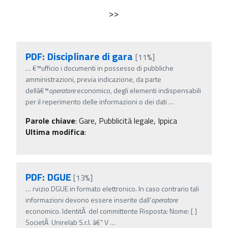
>>
PDF: Disciplinare di gara
[11%]
…
€™ufficio i documenti in possesso di pubbliche
amministrazioni, previa indicazione, da parte
dellâ€™
operatore
economico, degli elementi indispensabili
per il reperimento delle informazioni o dei dati
…
Parole chiave
:
Gare, Pubblicità legale, Ippica
Ultima modifica
:
PDF: DGUE
[13%]
…
rvizio DGUE in formato elettronico. In caso contrario tali
informazioni devono essere inserite dall'
operatore
economico. IdentitÃ del committente Risposta: Nome: [ ]
SocietÃ Unirelab S.r.l. â€“ V
…