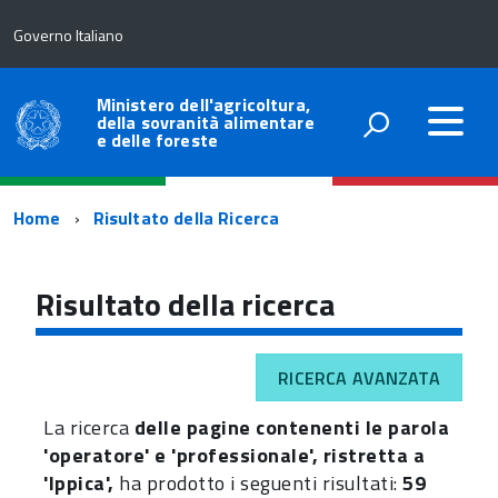
Governo Italiano
Ministero dell'agricoltura,
della sovranità alimentare
e delle foreste
Percorso
Home
Risultato della Ricerca
di
navigazione
Risultato della ricerca
RICERCA AVANZATA
La ricerca
delle pagine contenenti le parola
'operatore' e 'professionale', ristretta a
'Ippica',
ha prodotto i seguenti risultati:
59