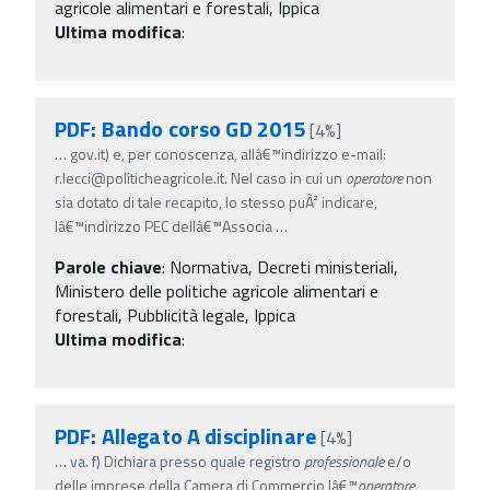
agricole alimentari e forestali, Ippica
Ultima modifica
:
PDF: Bando corso GD 2015
[4%]
…
gov.it) e, per conoscenza, allâ€™indirizzo e-mail:
r.lecci@politicheagricole.it. Nel caso in cui un
operatore
non
sia dotato di tale recapito, lo stesso puÃ² indicare,
lâ€™indirizzo PEC dellâ€™Associa
…
Parole chiave
:
Normativa, Decreti ministeriali,
Ministero delle politiche agricole alimentari e
forestali, Pubblicità legale, Ippica
Ultima modifica
:
PDF: Allegato A disciplinare
[4%]
…
va. f) Dichiara presso quale registro
professionale
e/o
delle imprese della Camera di Commercio lâ€™
operatore