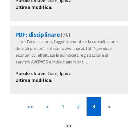
Parole chiave
:
Gare, Ippica
Ultima modifica
:
PDF: disciplinare
[7%]
…
per l'acquisizione, l'aggiornamento e la consultazione
dei dati presenti sul sito: www.anac.it. Lâ€™
operatore
economico, effettuata la suindicata registrazione al
servizio AVCPASS e individuata la pro
…
Parole chiave
:
Gare, Ippica
Ultima modifica
:
<<
<
1
2
3
>
>>