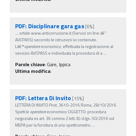
PDF: Disciplinare gara gas
[6%]
…
ortale www.anticorruzione.it (Servizi on line â€“
AVCPASS) secondo le istruzioni ivi contenute.
Lâ€™
operatore
economico, effettuata la registrazione al
servizio AVCPASS e individuata la procedura di a
…
Parole chiave
:
Gare, Ippica
Ultima modifica
:
PDF: Lettera Di Invito
[15%]
LETTERA DI INVITO Prot. 3610-2016 Roma, 28/10/2016
Spett.le
operatore
economico OGGETTO: procedura
negoziata ex art. 36 comma 2 lett. B) d.lgs. 50/2016 sul
MEPA per la fornitura di uno spettrometro
…