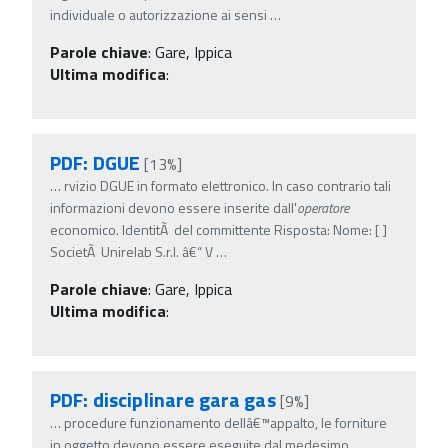
individuale o autorizzazione ai sensi
…
Parole chiave
:
Gare, Ippica
Ultima modifica
:
PDF: DGUE
[13%]
…
rvizio DGUE in formato elettronico. In caso contrario tali
informazioni devono essere inserite dall'
operatore
economico. IdentitÃ del committente Risposta: Nome: [ ]
SocietÃ Unirelab S.r.l. â€“ V
…
Parole chiave
:
Gare, Ippica
Ultima modifica
:
PDF: disciplinare gara gas
[9%]
…
procedure funzionamento dellâ€™appalto, le forniture
in oggetto devono essere eseguite dal medesimo