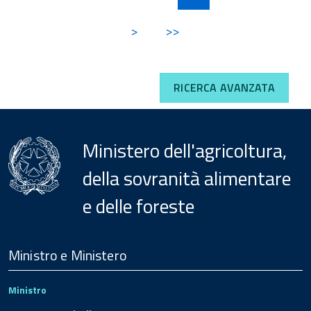
>
>>
RICERCA AVANZATA
Ministero dell'agricoltura,
della sovranità alimentare
e delle foreste
Menu
Footer
Ministro e Ministero
Ministro