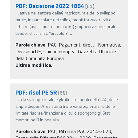
PDF: Decisione 2022 1864
[6%]
…
attive nel settore dellâ€™agricoltura e dello sviluppo
rurale, in particolare dei collegamenti tra
zone
rurali e
urbane (massimo tre membri); f) gruppi di azione locale
Leader di cui allâ€™articolo 3
…
Parole chiave
:
PAC, Pagamenti diretti, Normativa,
Decisioni UE, Unione europea, Gazzetta Ufficiale
della Comunità Europea
Ultima modifica
:
PDF: risol PE SR
[6%]
…
a lo sviluppo rurale e gli altri strumenti della PAC, delle
ampie disparitÃ esistenti tra le varie
zone
rurali e delle
limitate risorse finanziarie di cui dispongono gli Stati
membri nell'Unione alla
…
Parole chiave
:
PAC, Riforma PAC 2014-2020,
Tappe della RiformaPAC 2014-2020, Parlamento