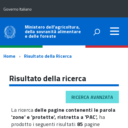
Governo Italiano
Ministero dell'agricoltura,
della sovranità alimentare
e delle foreste
Percorso
Home
Risultato della Ricerca
di
navigazione
Risultato della ricerca
RICERCA AVANZATA
La ricerca
delle pagine contenenti le parola
'zone' e 'protette', ristretta a 'PAC',
ha
prodotto i seguenti risultati:
85
pagine