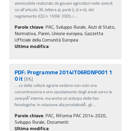
ammissibile realizzato da giovani agricoltori nelle
zone
di
cui all'articolo 36, lettera a), punti i), ii) e iii), del
regolamento (CE) n. 1698/ 2005; i
…
Parole chiave
:
PAC, Sviluppo Rurale, Aiuti di Stato,
Normativa, Pareri, Unione europea, Gazzetta
Ufficiale della Comunità Europea
Ultima modifica
:
PDF: Programme 2014IT06RDNP001 1
0 it
[6%]
…
co delle colture agrarie vedono non solo una
concentrazione e uno spostamento degli areali verso le
zone
piÃ¹ interne, ma anche un anticipo delle fasi
fenologiche. In relazione alla produttivitÃ , gli
…
Parole chiave
:
PAC, Riforma PAC 2014-2020,
Sviluppo Rurale, Documenti
Ultima modifica
: