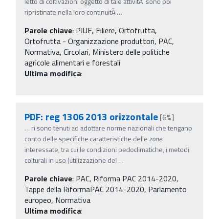
letto di coltivazioni oggetto di tale attivitÃ sono poi
ripristinate nella loro continuitÃ
…
Parole chiave
:
PIUE, Filiere, Ortofrutta,
Ortofrutta - Organizzazione produttori, PAC,
Normativa, Circolari, Ministero delle politiche
agricole alimentari e forestali
Ultima modifica
:
PDF: reg 1306 2013 orizzontale
[6%]
…
ri sono tenuti ad adottare norme nazionali che tengano
conto delle specifiche caratteristiche delle
zone
interessate, tra cui le condizioni pedoclimatiche, i metodi
colturali in uso (utilizzazione del
…
Parole chiave
:
PAC, Riforma PAC 2014-2020,
Tappe della RiformaPAC 2014-2020, Parlamento
europeo, Normativa
Ultima modifica
: