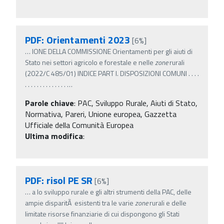
PDF: Orientamenti 2023
[6%]
…
IONE DELLA COMMISSIONE Orientamenti per gli aiuti di
Stato nei settori agricolo e forestale e nelle
zone
rurali
(2022/C 485/01) INDICE PART I. DISPOSIZIONI COMUNI . . . .
. . . . . . . . . . . . . .
…
Parole chiave
:
PAC, Sviluppo Rurale, Aiuti di Stato,
Normativa, Pareri, Unione europea, Gazzetta
Ufficiale della Comunità Europea
Ultima modifica
:
PDF: risol PE SR
[6%]
…
a lo sviluppo rurale e gli altri strumenti della PAC, delle
ampie disparitÃ esistenti tra le varie
zone
rurali e delle
limitate risorse finanziarie di cui dispongono gli Stati