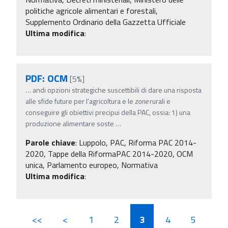
politiche agricole alimentari e forestali,
Supplemento Ordinario della Gazzetta Ufficiale
Ultima modifica
:
PDF: OCM
[5%]
…
andi opzioni strategiche suscettibili di dare una risposta
alle sfide future per l'agricoltura e le
zone
rurali e
conseguire gli obiettivi precipui della PAC, ossia: 1) una
produzione alimentare soste
…
Parole chiave
:
Luppolo, PAC, Riforma PAC 2014-
2020, Tappe della RiformaPAC 2014-2020, OCM
unica, Parlamento europeo, Normativa
Ultima modifica
:
<<
<
1
2
3
4
5