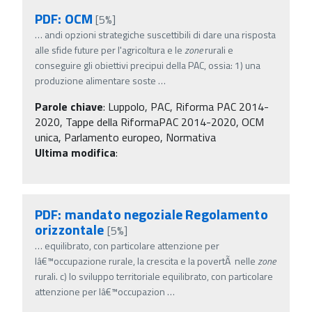
PDF: OCM
[5%]
…
andi opzioni strategiche suscettibili di dare una risposta
alle sfide future per l'agricoltura e le
zone
rurali e
conseguire gli obiettivi precipui della PAC, ossia: 1) una
produzione alimentare soste
…
Parole chiave
:
Luppolo, PAC, Riforma PAC 2014-
2020, Tappe della RiformaPAC 2014-2020, OCM
unica, Parlamento europeo, Normativa
Ultima modifica
:
PDF: mandato negoziale Regolamento
orizzontale
[5%]
…
equilibrato, con particolare attenzione per
lâ€™occupazione rurale, la crescita e la povertÃ nelle
zone
rurali. c) lo sviluppo territoriale equilibrato, con particolare
attenzione per lâ€™occupazion
…