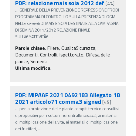
PDF: relazione mais soia 2012 def
[4%]
…
GENERALE DELLA PREVENZIONE E REPRESSIONE FRODI
PROGRAMMA DI CONTROLLO SULLA PRESENZA DI OGM
NELLE
sementi
DI MAIS E SOIA DESTINATE ALLA CAMPAGNA
DI SEMINA 2011/2012 RELAZIONE FINALE
SULLâ€™ATTIVITÃ€
…
Parole chiave
:
Filiere, QualitaSicurezza,
Documenti, Controlli, Ispettorato, Difesa delle
piante, Sementi
Ultima modifica
:
PDF: MIPAAF 2021 0492183 Allegato 18
2021 articolo71 comma3 signed
[4%]
…
per la protezione delle piante compiti tecnico consultivi
e propositivi per i settori inerenti alle
sementi
, ai materiali
di moltiplicazione della vite, ai materiali di moltiplicazione
dei fruttiferi,
…