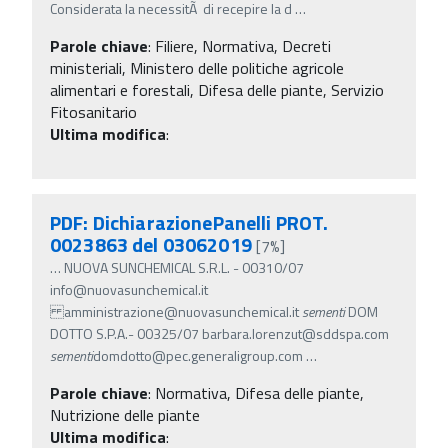
Considerata la necessitÃ di recepire la d
…
Parole chiave
:
Filiere, Normativa, Decreti
ministeriali, Ministero delle politiche agricole
alimentari e forestali, Difesa delle piante, Servizio
Fitosanitario
Ultima modifica
:
PDF: DichiarazionePanelli PROT.
0023863 del 03062019
[7%]
…
NUOVA SUNCHEMICAL S.R.L. - 00310/07
info@nuovasunchemical.it
amministrazione@nuovasunchemical.it
sementi
DOM
DOTTO S.P.A.- 00325/07 barbara.lorenzut@sddspa.com
sementi
domdotto@pec.generaligroup.com
…
Parole chiave
:
Normativa, Difesa delle piante,
Nutrizione delle piante
Ultima modifica
: