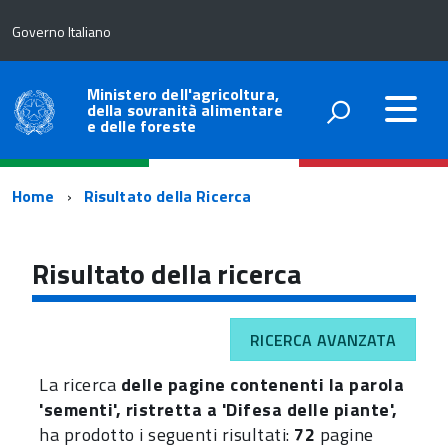
Governo Italiano
Ministero dell'agricoltura,
della sovranità alimentare
e delle foreste
Percorso
Home
Risultato della Ricerca
di
navigazione
Risultato della ricerca
RICERCA AVANZATA
La ricerca
delle pagine contenenti la parola
'sementi', ristretta a 'Difesa delle piante',
ha prodotto i seguenti risultati:
72
pagine