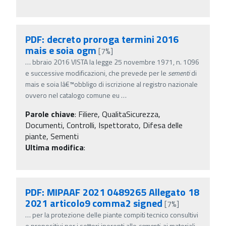
PDF: decreto proroga termini 2016
mais e soia ogm
[7%]
…
bbraio 2016 VISTA la legge 25 novembre 1971, n. 1096
e successive modificazioni, che prevede per le
sementi
di
mais e soia lâ€™obbligo di iscrizione al registro nazionale
ovvero nel catalogo comune eu
…
Parole chiave
:
Filiere, QualitaSicurezza,
Documenti, Controlli, Ispettorato, Difesa delle
piante, Sementi
Ultima modifica
:
PDF: MIPAAF 2021 0489265 Allegato 18
2021 articolo9 comma2 signed
[7%]
…
per la protezione delle piante compiti tecnico consultivi
e propositivi per i settori inerenti alle
sementi
, ai materiali