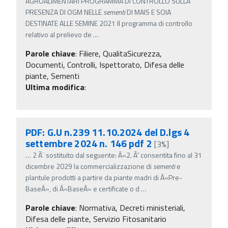
AGROALIMENTARI PROGRAMMA DI CONTROLLO SULLA
PRESENZA DI OGM NELLE
sementi
DI MAIS E SOIA
DESTINATE ALLE SEMINE 2021 Il programma di controllo
relativo al prelievo de
…
Parole chiave
:
Filiere, QualitaSicurezza,
Documenti, Controlli, Ispettorato, Difesa delle
piante, Sementi
Ultima modifica
:
PDF: G.U n.239 11.10.2024 del D.lgs 4
settembre 2024 n. 146 pdf 2
[3%]
…
2 Ã¨ sostituito dal seguente: Â«2. Ãˆ consentita fino al 31
dicembre 2029 la commercializzazione di
sementi
e
plantule prodotti a partire da piante madri di Â«Pre-
BaseÂ», di Â«BaseÂ» e certificate o d
…
Parole chiave
:
Normativa, Decreti ministeriali,
Difesa delle piante, Servizio Fitosanitario