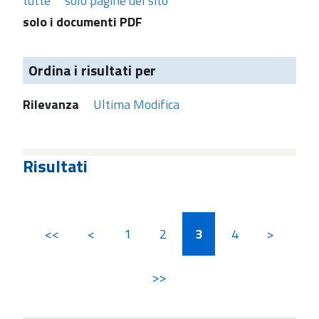
tutte
solo pagine del sito
solo i documenti PDF
Ordina i risultati per
Rilevanza
Ultima Modifica
Risultati
<<
<
1
2
3
4
>
>>