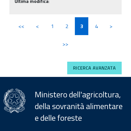
Ultima modifica
:
<<
<
1
2
3
4
>
>>
RICERCA AVANZATA
Ministero dell'agricoltura,
della sovranità alimentare
e delle foreste
Menu