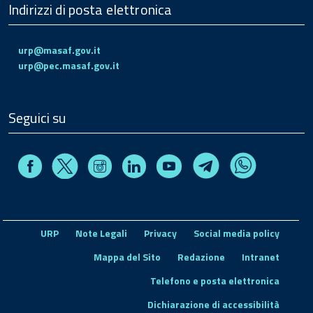
Indirizzi di posta elettronica
urp@masaf.gov.it
urp@pec.masaf.gov.it
Seguici su
Facebook
Instagram
Linkedin
Youtube
X
Telegram
Whatsapp
URP
Note Legali
Privacy
Social media policy
Mappa del Sito
Redazione
Intranet
Telefono e posta elettronica
Dichiarazione di accessibilità