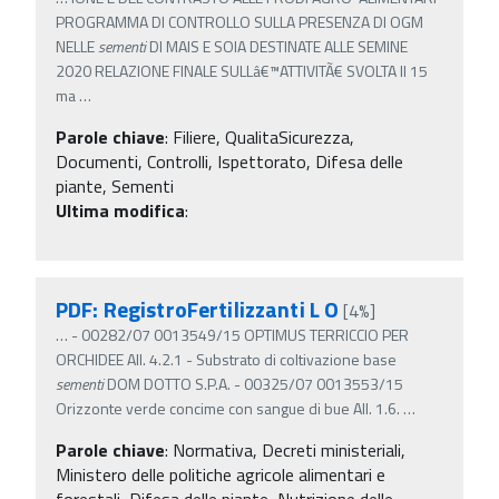
PROGRAMMA DI CONTROLLO SULLA PRESENZA DI OGM
NELLE
sementi
DI MAIS E SOIA DESTINATE ALLE SEMINE
2020 RELAZIONE FINALE SULLâ€™ATTIVITÃ€ SVOLTA Il 15
ma
…
Parole chiave
:
Filiere, QualitaSicurezza,
Documenti, Controlli, Ispettorato, Difesa delle
piante, Sementi
Ultima modifica
:
PDF: RegistroFertilizzanti L O
[4%]
…
- 00282/07 0013549/15 OPTIMUS TERRICCIO PER
ORCHIDEE All. 4.2.1 - Substrato di coltivazione base
sementi
DOM DOTTO S.P.A. - 00325/07 0013553/15
Orizzonte verde concime con sangue di bue All. 1.6.
…
Parole chiave
:
Normativa, Decreti ministeriali,
Ministero delle politiche agricole alimentari e
forestali, Difesa delle piante, Nutrizione delle