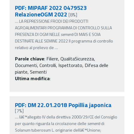
PDF: MIPAAF 2022 0479523
RelazioneOGM 2022
[8%]
…
LA REPRESSIONE FRODI DEI PRODOTTI
AGROALIMENTARI PROGRAMMA DI CONTROLLO SULLA
PRESENZA DI OGM NELLE
sementi
DI MAIS E SOIA
DESTINATE ALLE SEMINE 2022 Il programma di controllo
relativo al prelievo de
…
Parole chiave
:
Filiere, QualitaSicurezza,
Documenti, Controlli, Ispettorato, Difesa delle
piante, Sementi
Ultima modifica
:
PDF: DM 22.01.2018 Popillia japonica
[7%]
…
lâ€™allegato IV della direttiva 2000/29/CE del Consiglio
per quanto riguarda la circolazione delle
sementi
di
Solanum tuberosum L. originarie dellâ€™Unione;