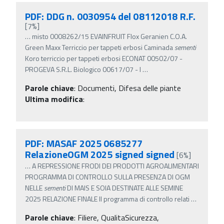
PDF: DDG n. 0030954 del 08112018 R.F.
[7%]
…
misto 0008262/15 EVAINFRUIT Flox Geranien C.O.A.
Green Maxx Terriccio per tappeti erbosi Caminada
sementi
Koro terriccio per tappeti erbosi ECONAT 00502/07 -
PROGEVA S.R.L. Biologico 00617/07 - I
…
Parole chiave
:
Documenti, Difesa delle piante
Ultima modifica
:
PDF: MASAF 2025 0685277
RelazioneOGM 2025 signed signed
[6%]
…
A REPRESSIONE FRODI DEI PRODOTTI AGROALIMENTARI
PROGRAMMA DI CONTROLLO SULLA PRESENZA DI OGM
NELLE
sementi
DI MAIS E SOIA DESTINATE ALLE SEMINE
2025 RELAZIONE FINALE Il programma di controllo relati
…
Parole chiave
:
Filiere, QualitaSicurezza,