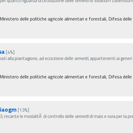
per quanto riguarda la circolazione delle
sementi
di Solanum tuberosum L
 Ministero delle politiche agricole alimentari e forestali, Difesa delle
sa
[4%]
inati alla piantagione, ad eccezione delle
sementi
, appartenenti ai generi
 Ministero delle politiche agricole alimentari e forestali, Difesa del
oiaogm
[13%]
3, recante le modalitÃ di controllo delle
sementi
di mais e soia per la p