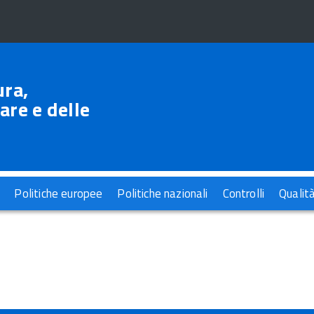
ura,
are e delle
Politiche europee
Politiche nazionali
Controlli
Qualit