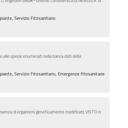
. originarie dellâ€™Unione; Considerata la necessitÃ di
 piante, Servizio Fitosanitario
 o alle specie enumerati nella banca dati della
le piante, Servizio Fitosanitario, Emergenze fitosanitarie
resenza di organismi geneticamente modificati; VISTO in