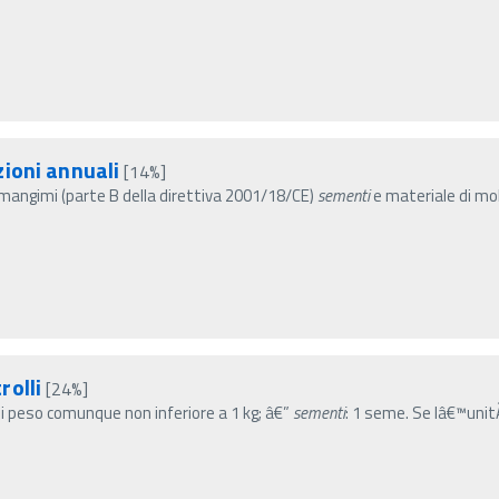
ioni annuali
[14%]
mangimi (parte B della direttiva 2001/18/CE)
sementi
e materiale di mol
rolli
[24%]
di peso comunque non inferiore a 1 kg; â€”
sementi
: 1 seme. Se lâ€™unit