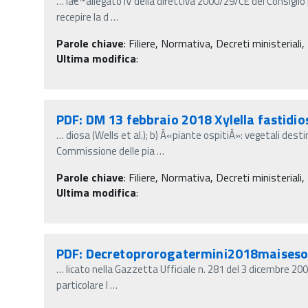
…
lâ€™allegato IV della direttiva 2000/29/CE del Consiglio 
recepire la d
…
Parole chiave
:
Filiere, Normativa, Decreti ministeriali,
Ultima modifica
:
PDF: DM 13 febbraio 2018 Xylella fastidio
…
diosa (Wells et al.); b) Â«piante ospitiÂ»: vegetali dest
Commissione delle pia
…
Parole chiave
:
Filiere, Normativa, Decreti ministeriali,
Ultima modifica
:
PDF: Decretoprorogatermini2018maises
…
licato nella Gazzetta Ufficiale n. 281 del 3 dicembre 200
particolare l
…