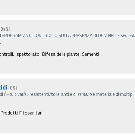
[31%]
RI PROGRAMMA DI CONTROLLO SULLA PRESENZA DI OGM NELLE
sementi
…
ontrolli, Ispettorato, Difesa delle piante, Sementi
idi
[0%]
di Â«cultivarÂ» resistenti/tolleranti e di
sementi
e materiale di moltipli
 Prodotti Fitosanitari