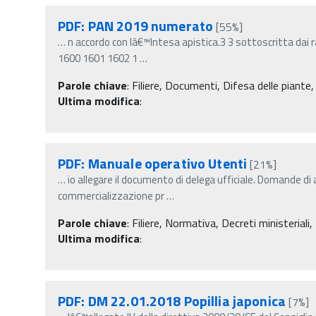
PDF: PAN 2019 numerato
[55%]
…
n accordo con lâ€™Intesa apistica.3 3 sottoscritta dai 
1600 1601 1602 1
…
Parole chiave
:
Filiere, Documenti, Difesa delle piante,
Ultima modifica
:
PDF: Manuale operativo Utenti
[21%]
…
io allegare il documento di delega ufficiale. Domande d
commercializzazione pr
…
Parole chiave
:
Filiere, Normativa, Decreti ministeriali,
Ultima modifica
:
PDF: DM 22.01.2018 Popillia japonica
[7%]