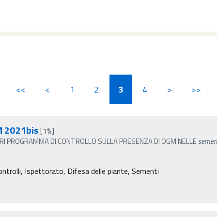
<<
<
1
2
3
4
>
>>
M 2021bis
[1%]
ARI PROGRAMMA DI CONTROLLO SULLA PRESENZA DI OGM NELLE
semen
ontrolli, Ispettorato, Difesa delle piante, Sementi