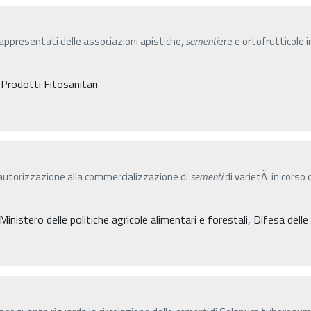
rappresentati delle associazioni apistiche,
sementi
ere e ortofrutticol
 Prodotti Fitosanitari
i autorizzazione alla commercializzazione di
sementi
di varietÃ in corso
 Ministero delle politiche agricole alimentari e forestali, Difesa dell