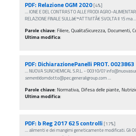
PDF: Relazione OGM 2020
[4%]
…
IONE E DEL CONTRASTO ALLE FRODI AGRO-ALIMENTA
RELAZIONE FINALE SULLâ€™ATTIVITÃ€ SVOLTA Il 15 ma
Parole chiave
:
Filiere, QualitaSicurezza, Documenti, C
Ultima modifica
:
PDF: DichiarazionePanelli PROT. 0023863
…
NUOVA SUNCHEMICAL S.R.L. - 00310/07 info@nuovasu
sementi
domdotto@pec.generaligroup.com
…
Parole chiave
:
Normativa, Difesa delle piante, Nutrizi
Ultima modifica
:
PDF: b Reg 2017 625 controlli
[17%]
…
alimenti e dei mangimi geneticamente modificati. Gli O