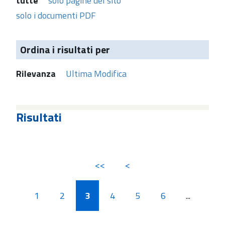
tutte
solo pagine del sito
solo i documenti PDF
Ordina i risultati per
Rilevanza
Ultima Modifica
Risultati
<<
<
1
2
3
4
5
6
...