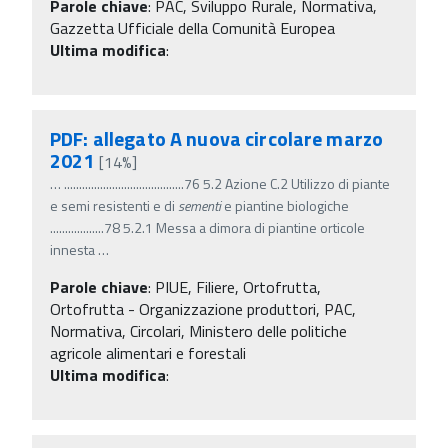
Parole chiave
:
PAC, Sviluppo Rurale, Normativa,
Gazzetta Ufficiale della Comunità Europea
Ultima modifica
:
PDF: allegato A nuova circolare marzo
2021
[14%]
…
........................................76 5.2 Azione C.2 Utilizzo di piante
e semi resistenti e di
sementi
e piantine biologiche
..................78 5.2.1 Messa a dimora di piantine orticole
innesta
…
Parole chiave
:
PIUE, Filiere, Ortofrutta,
Ortofrutta - Organizzazione produttori, PAC,
Normativa, Circolari, Ministero delle politiche
agricole alimentari e forestali
Ultima modifica
: