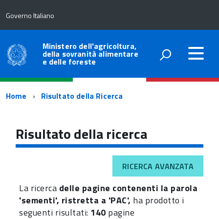
Governo Italiano
Ministero dell'agricoltura,
della sovranità alimentare
e delle foreste
Percorso
Home
Risultato della Ricerca
di
navigazione
Risultato della ricerca
RICERCA AVANZATA
La ricerca
delle pagine contenenti la parola
'sementi', ristretta a 'PAC',
ha prodotto i
seguenti risultati:
140
pagine