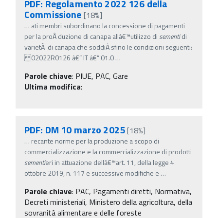
PDF: Regolamento 2022 126 della
Commissione
[18%]
…
ati membri subordinano la concessione di pagamenti
per la proÂ­ duzione di canapa allâ€™utilizzo di
sementi
di
varietÃ di canapa che soddiÂ­ sfino le condizioni seguenti:
02022R0126 â€” IT â€” 01.0
…
Parole chiave
:
PIUE, PAC, Gare
Ultima modifica
:
PDF: DM 10 marzo 2025
[18%]
…
recante norme per la produzione a scopo di
commercializzazione e la commercializzazione di prodotti
sementi
eri in attuazione dellâ€™art. 11, della legge 4
ottobre 2019, n. 117 e successive modifiche e
…
Parole chiave
:
PAC, Pagamenti diretti, Normativa,
Decreti ministeriali, Ministero della agricoltura, della
sovranità alimentare e delle foreste