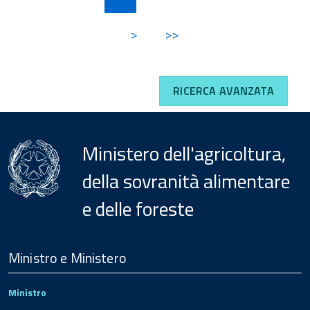
>
>>
RICERCA AVANZATA
Ministero dell'agricoltura,
della sovranità alimentare
e delle foreste
Menu
Footer
Ministro e Ministero
Ministro