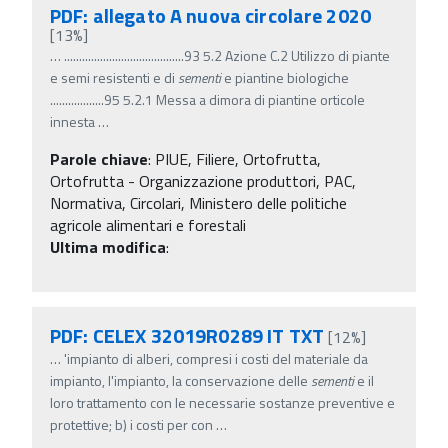
PDF: allegato A nuova circolare 2020
[13%]
…
........................................93 5.2 Azione C.2 Utilizzo di piante
e semi resistenti e di
sementi
e piantine biologiche
..................95 5.2.1 Messa a dimora di piantine orticole
innesta
…
Parole chiave
:
PIUE, Filiere, Ortofrutta,
Ortofrutta - Organizzazione produttori, PAC,
Normativa, Circolari, Ministero delle politiche
agricole alimentari e forestali
Ultima modifica
:
PDF: CELEX 32019R0289 IT TXT
[12%]
…
'impianto di alberi, compresi i costi del materiale da
impianto, l'impianto, la conservazione delle
sementi
e il
loro trattamento con le necessarie sostanze preventive e
protettive; b) i costi per con
…