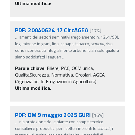
Ultima modifica
:
PDF: 20040624 17 CircAGEA
[17%]
…
amenti dei settori seminativi (regolamento n. 1251/99),
leguminose in grani, lino, canapa, tabacco,
sementi
, riso
sono riconosciuti integralmente ai beneficiari solo qualora
siano soddisfatti i seguen
…
Parole chiave
:
Filiere, PAC, OCM unica,
QualitaSicurezza, Normativa, Circolari, AGEA
(Agenzia per le Erogazioni in Agricoltura)
Ultima modifica
:
PDF: DM 9 maggio 2025 GURI
[16%]
…
r la protezione delle piante con compiti tecnico-
consultivi e propositivi per i settori inerenti le
sementi
, i
materiali di moltiplicazione della vite, i materiali di