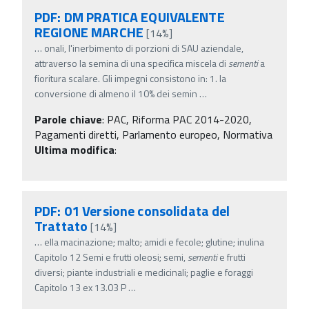
PDF: DM PRATICA EQUIVALENTE
REGIONE MARCHE
[14%]
…
onali, l'inerbimento di porzioni di SAU aziendale,
attraverso la semina di una specifica miscela di
sementi
a
fioritura scalare. Gli impegni consistono in: 1. la
conversione di almeno il 10% dei semin
…
Parole chiave
:
PAC, Riforma PAC 2014-2020,
Pagamenti diretti, Parlamento europeo, Normativa
Ultima modifica
:
PDF: 01 Versione consolidata del
Trattato
[14%]
…
ella macinazione; malto; amidi e fecole; glutine; inulina
Capitolo 12 Semi e frutti oleosi; semi,
sementi
e frutti
diversi; piante industriali e medicinali; paglie e foraggi
Capitolo 13 ex 13.03 P
…