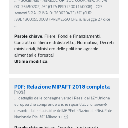
…
- SOCIETAâ€™ AGRICOLTORI SOC. COOP. AGR. (P. IVA:
00136450202) â€“ (CUP: J59D13001140008) - CGS
sementi
S.P.A. (P. IVA: 01363630433) â€“ (CUP:
J99D13000550008 ) PREMESSO CHE: a. la Legge 27 dice
…
Parole chiave
:
Filiere, Fondi e Finanziamenti,
Contratti di filiera e di distretto, Normativa, Decreti
ministeriali, Ministero delle politiche agricole
alimentari e forestali
Ultima modifica
:
PDF: Relazione MIPAFT 2018 completa
[10%]
…
dettaglio delle consegne verso i Paesi dellâ€™Unione
europea che comprende anche i quantitativi di
sementi
desunte dalle statistiche dellâ€™Ente Nazionale Risi. Ente
Nazionale Risi â€“ Milano 11
…
Parole chiave
:
Filiere, Cereali e Trasformati,