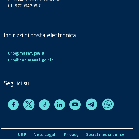
C.F. 97099470581
Indirizzi di posta elettronica
urp@masaf.gov.it
urp@pec.masaf.gov.it
Seguici su
Facebook
Instagram
Linkedin
Youtube
X
Telegram
Whatsapp
URP
Note Legali
Privacy
Social media policy