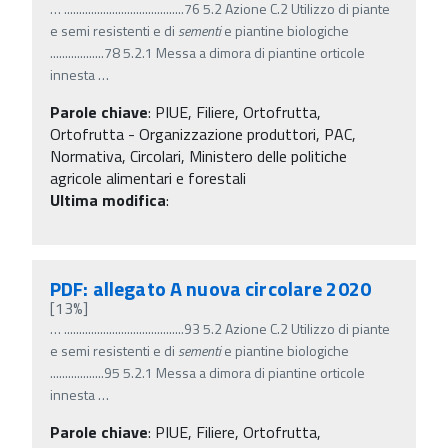
…
........................................76 5.2 Azione C.2 Utilizzo di piante
e semi resistenti e di
sementi
e piantine biologiche
..................78 5.2.1 Messa a dimora di piantine orticole
innesta
…
Parole chiave
:
PIUE, Filiere, Ortofrutta,
Ortofrutta - Organizzazione produttori, PAC,
Normativa, Circolari, Ministero delle politiche
agricole alimentari e forestali
Ultima modifica
:
PDF: allegato A nuova circolare 2020
[13%]
…
........................................93 5.2 Azione C.2 Utilizzo di piante
e semi resistenti e di
sementi
e piantine biologiche
..................95 5.2.1 Messa a dimora di piantine orticole
innesta
…
Parole chiave
:
PIUE, Filiere, Ortofrutta,