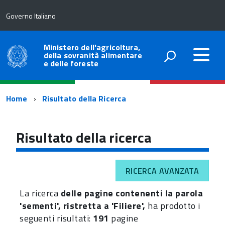
Governo Italiano
Ministero dell'agricoltura,
della sovranità alimentare
e delle foreste
Percorso
Home
Risultato della Ricerca
di
navigazione
Risultato della ricerca
RICERCA AVANZATA
La ricerca
delle pagine contenenti la parola
'sementi', ristretta a 'Filiere',
ha prodotto i
seguenti risultati:
191
pagine