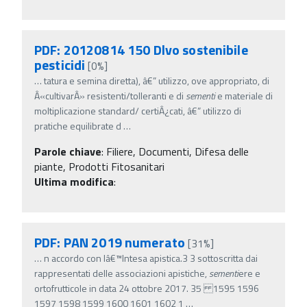
PDF: 20120814 150 Dlvo sostenibile
pesticidi
[0%]
…
tatura e semina diretta), â€” utilizzo, ove appropriato, di
Â«cultivarÂ» resistenti/tolleranti e di
sementi
e materiale di
moltiplicazione standard/ certiÂ¿cati, â€” utilizzo di
pratiche equilibrate d
…
Parole chiave
:
Filiere, Documenti, Difesa delle
piante, Prodotti Fitosanitari
Ultima modifica
:
PDF: PAN 2019 numerato
[31%]
…
n accordo con lâ€™Intesa apistica.3 3 sottoscritta dai
rappresentati delle associazioni apistiche,
sementi
ere e
ortofrutticole in data 24 ottobre 2017. 35 1595 1596
1597 1598 1599 1600 1601 1602 1
…