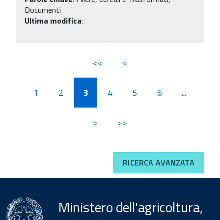
Documenti
Ultima modifica
:
<<
<
1
2
3
4
5
6
...
>
>>
RICERCA AVANZATA
Ministero dell'agricoltura,