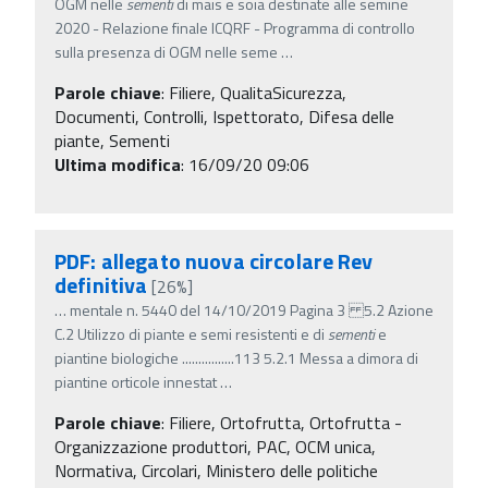
OGM nelle
sementi
di mais e soia destinate alle semine
2020 - Relazione finale ICQRF - Programma di controllo
sulla presenza di OGM nelle seme
…
Parole chiave
:
Filiere, QualitaSicurezza,
Documenti, Controlli, Ispettorato, Difesa delle
piante, Sementi
Ultima modifica
: 16/09/20 09:06
PDF: allegato nuova circolare Rev
definitiva
[26%]
…
mentale n. 5440 del 14/10/2019 Pagina 3 5.2 Azione
C.2 Utilizzo di piante e semi resistenti e di
sementi
e
piantine biologiche ................113 5.2.1 Messa a dimora di
piantine orticole innestat
…
Parole chiave
:
Filiere, Ortofrutta, Ortofrutta -
Organizzazione produttori, PAC, OCM unica,
Normativa, Circolari, Ministero delle politiche