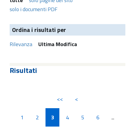
tutte
solo pagine del sito
solo i documenti PDF
Ordina i risultati per
Rilevanza
Ultima Modifica
Risultati
<<
<
1
2
3
4
5
6
...