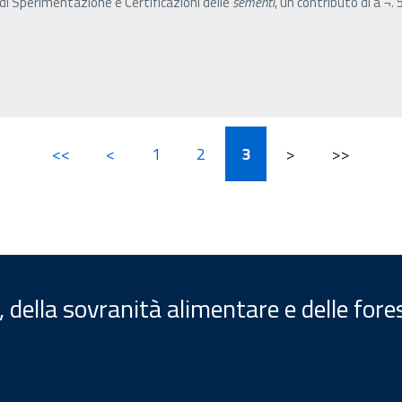
 di Sperimentazione e Certificazioni delle
sementi
, un contributo di â‚¬.
<<
<
1
2
3
>
>>
, della sovranità alimentare e delle fore