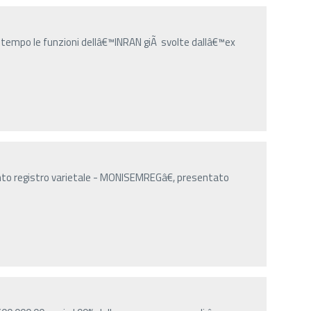
ntempo le funzioni dellâ€™INRAN giÃ svolte dallâ€™ex
o registro varietale - MONISEMREGâ€, presentato