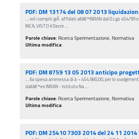
PDF: DM 13174 del 08 07 2013 liquidazio
…
ed i compiti giÃ affidati allâ€™INRAN dal D.Lgs 454/99 
INCA; VISTO il Decre
…
Parole chiave
:
Ricerca Sperimentazione, Normativa
Ultima modifica
:
PDF: DM 8759 13 05 2013 anticipo prog
…
lla spesa ammessa di â‚¬ 454.980,00, per lo svolgimen
dallâ€™ex INRAN - Istituto Na
…
Parole chiave
:
Ricerca Sperimentazione, Normativa
Ultima modifica
:
PDF: DM 25410 7303 2014 del 24 11 2014