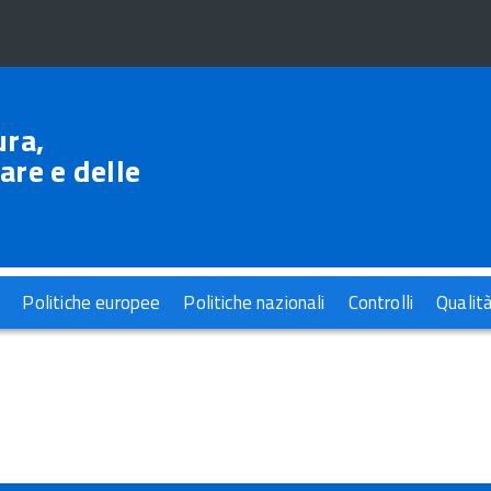
ura,
are e delle
Politiche europee
Politiche nazionali
Controlli
Qualit