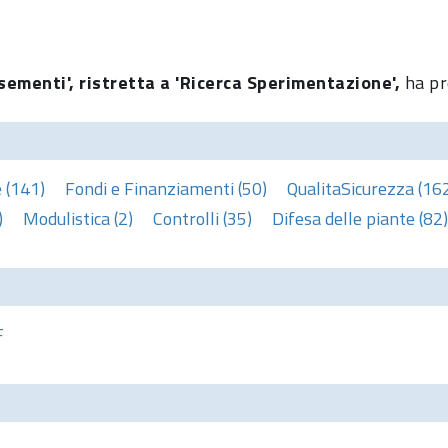
sementi', ristretta a 'Ricerca Sperimentazione',
ha pr
 (141)
Fondi e Finanziamenti (50)
QualitaSicurezza (16
)
Modulistica (2)
Controlli (35)
Difesa delle piante (82)
F