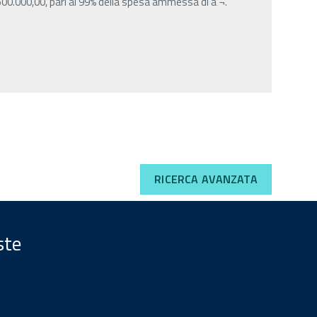
 500.000,00, pari al 99% della spesa ammessa di â‚¬.
RICERCA AVANZATA
ste