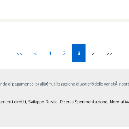
<<
<
1
2
3
>
>>
anda di pagamento; b) allâ€™utilizzazione di
sementi
delle varietÃ ripor
amenti diretti, Sviluppo Rurale, Ricerca Sperimentazione, Normativa, 