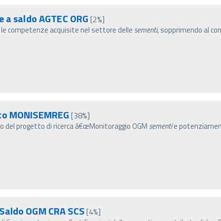
ne a saldo AGTEC ORG
[2%]
e le competenze acquisite nel settore delle
sementi
, sopprimendo al co
etto MONISEMREG
[38%]
to del progetto di ricerca â€œMonitoraggio OGM
sementi
e potenziament
 Saldo OGM CRA SCS
[4%]