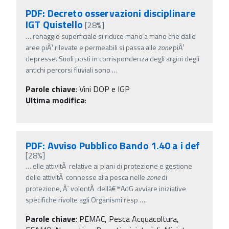
PDF: Decreto osservazioni disciplinare
IGT Quistello
[28%]
…
renaggio superficiale si riduce mano a mano che dalle
aree piÃ¹ rilevate e permeabili si passa alle
zone
piÃ¹
depresse. Suoli posti in corrispondenza degli argini degli
antichi percorsi fluviali sono
…
Parole chiave
:
Vini DOP e IGP
Ultima modifica
:
PDF: Avviso Pubblico Bando 1.40 a i def
[28%]
…
elle attivitÃ relative ai piani di protezione e gestione
delle attivitÃ connesse alla pesca nelle
zone
di
protezione, Ã¨ volontÃ dellâ€™AdG avviare iniziative
specifiche rivolte agli Organismi resp
…
Parole chiave
:
PEMAC, Pesca Acquacoltura,