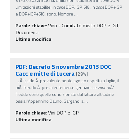
31/07/2022: 928 ha. Limitazioni stabilite: 5 in
zone
DOP:
Limitazioni stabilite: in
zone
DOP, IGP, SIG, in
zone
DOP+IGP
e DOP+IGP+SIG, sono: Nombre
…
Parole chiave
:
Vino - Comitato misto DOP e IGT,
Documenti
Ultima modifica
:
PDF: Decreto 5 novembre 2013 DOC
Cacc e mitte di Lucera
[29%]
…
Ã¹ caldo Ã¨ prevalentemente agosto rispetto a luglio, il
piÃ¹ freddo Ã¨ prevalentemente gennaio. Le
zone
piÃ¹
fredde sono quelle condizionate dal fattore altitudine
ossia l'Appennino Dauno, Gargano, a
…
Parole chiave
:
Vini DOP e IGP
Ultima modifica
: