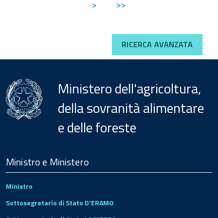
>
>>
RICERCA AVANZATA
Ministero dell'agricoltura,
della sovranità alimentare
e delle foreste
Menu
Footer
Ministro e Ministero
Ministro
Sottosegretario di Stato D'ERAMO