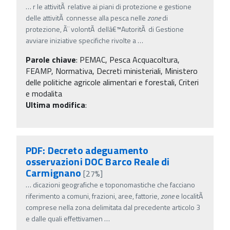
…
r le attivitÃ relative ai piani di protezione e gestione
delle attivitÃ connesse alla pesca nelle
zone
di
protezione, Ã¨ volontÃ dellâ€™AutoritÃ di Gestione
avviare iniziative specifiche rivolte a
…
Parole chiave
:
PEMAC, Pesca Acquacoltura,
FEAMP, Normativa, Decreti ministeriali, Ministero
delle politiche agricole alimentari e forestali, Criteri
e modalita
Ultima modifica
:
PDF: Decreto adeguamento
osservazioni DOC Barco Reale di
Carmignano
[27%]
…
dicazioni geografiche e toponomastiche che facciano
riferimento a comuni, frazioni, aree, fattorie,
zone
e localitÃ
comprese nella zona delimitata dal precedente articolo 3
e dalle quali effettivamen
…