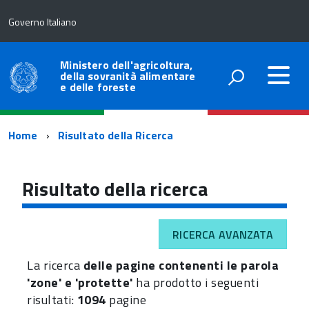
Governo Italiano
Ministero dell'agricoltura,
della sovranità alimentare
e delle foreste
Percorso
Home
Risultato della Ricerca
di
navigazione
Risultato della ricerca
RICERCA AVANZATA
La ricerca
delle pagine contenenti le parola
'zone' e 'protette'
ha prodotto i seguenti
risultati:
1094
pagine