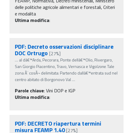
FEAMP, Normativa, Decreti ministeriali, Ministero
delle politiche agricole alimentari e forestali, Criteri
e modalita
Ultima modifica
:
PDF: Decreto osservazioni disciplinare
DOC Ortrugo
[27%]
…
al dâ€™Arda, Pecorara, Ponte dellâ€™Olio, Rivergaro,
San Giorgio Piacentino, Travo, Vernasca e Vigol
zone
. Tale
zona Ã¨ cosÃ¬ delimitata: Partendo dallâ€™entrata sud nel
centro abitato di Borgonovo Val
…
Parole chiave
:
Vini DOP e IGP
Ultima modifica
:
PDF: DECRETO riapertura termini
misura FEAMP 1.40
[27%]