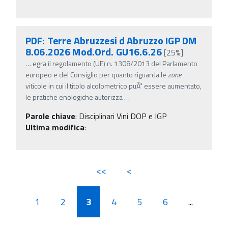
PDF: Terre Abruzzesi d Abruzzo IGP DM
8.06.2026 Mod.Ord. GU16.6.26
[25%]
…
egra il regolamento (UE) n. 1308/2013 del Parlamento
europeo e del Consiglio per quanto riguarda le
zone
viticole in cui il titolo alcolometrico puÃ² essere aumentato,
le pratiche enologiche autorizza
…
Parole chiave
:
Disciplinari Vini DOP e IGP
Ultima modifica
:
<<
<
1
2
3
4
5
6
...