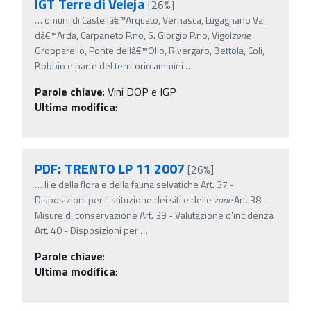
IGT Terre di Veleja
[26%]
…
omuni di Castellâ€™Arquato, Vernasca, Lugagnano Val
dâ€™Arda, Carpaneto P.no, S. Giorgio P.no, Vigol
zone
,
Gropparello, Ponte dellâ€™Olio, Rivergaro, Bettola, Coli,
Bobbio e parte del territorio ammini
…
Parole chiave
:
Vini DOP e IGP
Ultima modifica
:
PDF: TRENTO LP 11 2007
[26%]
…
li e della flora e della fauna selvatiche Art. 37 -
Disposizioni per l'istituzione dei siti e delle
zone
Art. 38 -
Misure di conservazione Art. 39 - Valutazione d'incidenza
Art. 40 - Disposizioni per
…
Parole chiave
:
Ultima modifica
: