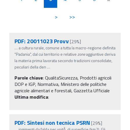
>
>>
PDF: 20011023 Provv
[29%]
…
a cultura rurale, comune a tutta la macro-regione definita
"Padania", dal cui territorio e relative
zone
aggiuntive deriva
la materia prima lavorata secondo tradizioni consolidate,
peculiari della den
…
Parole chiave
:
QualitaSicurezza, Prodotti agricoli
DOP e IGP, Normativa, Ministero delle politiche
agricole alimentari e forestali, Gazzetta Ufficiale
Ultima modifica
:
PDF: Sintesi non tecnica PSRN
[29%]
…
ingimenti da falda per unitÃ di superficie (km2). Gli