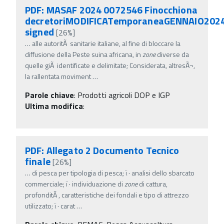
PDF: MASAF 2024 0072546 Finocchiona
decretoriMODIFICATemporaneaGENNAIO202
signed
[26%]
…
alle autoritÃ sanitarie italiane, al fine di bloccare la
diffusione della Peste suina africana, in
zone
diverse da
quelle giÃ identificate e delimitate; Considerata, altresÃ¬,
la rallentata moviment
…
Parole chiave
:
Prodotti agricoli DOP e IGP
Ultima modifica
:
PDF: Allegato 2 Documento Tecnico
finale
[26%]
…
di pesca per tipologia di pesca; ï‚· analisi dello sbarcato
commerciale; ï‚· individuazione di
zone
di cattura,
profonditÃ , caratteristiche dei fondali e tipo di attrezzo
utilizzato; ï‚· carat
…