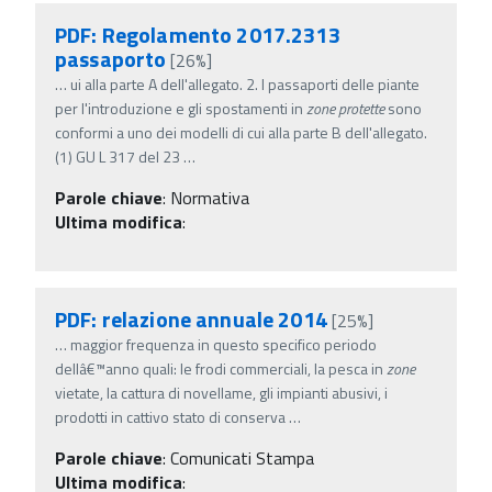
PDF: Regolamento 2017.2313
passaporto
[26%]
…
ui alla parte A dell'allegato. 2. I passaporti delle piante
per l'introduzione e gli spostamenti in
zone
protette
sono
conformi a uno dei modelli di cui alla parte B dell'allegato.
(1) GU L 317 del 23
…
Parole chiave
:
Normativa
Ultima modifica
:
PDF: relazione annuale 2014
[25%]
…
maggior frequenza in questo specifico periodo
dellâ€™anno quali: le frodi commerciali, la pesca in
zone
vietate, la cattura di novellame, gli impianti abusivi, i
prodotti in cattivo stato di conserva
…
Parole chiave
:
Comunicati Stampa
Ultima modifica
: