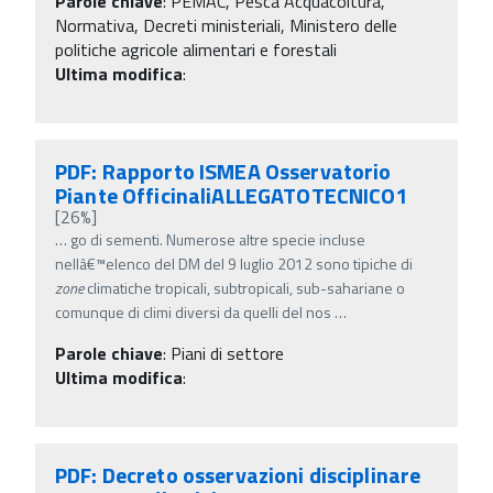
Parole chiave
:
PEMAC, Pesca Acquacoltura,
Normativa, Decreti ministeriali, Ministero delle
politiche agricole alimentari e forestali
Ultima modifica
:
PDF: Rapporto ISMEA Osservatorio
Piante OfficinaliALLEGATOTECNICO1
[26%]
…
go di sementi. Numerose altre specie incluse
nellâ€™elenco del DM del 9 luglio 2012 sono tipiche di
zone
climatiche tropicali, subtropicali, sub-sahariane o
comunque di climi diversi da quelli del nos
…
Parole chiave
:
Piani di settore
Ultima modifica
:
PDF: Decreto osservazioni disciplinare