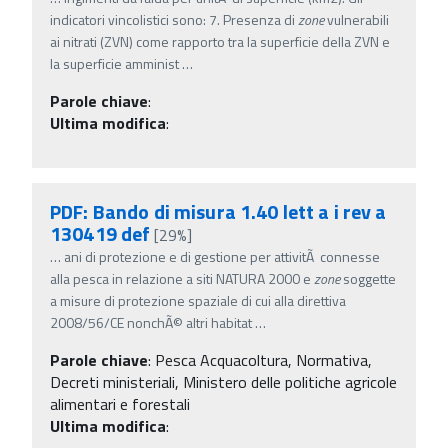
indicatori vincolistici sono: 7. Presenza di
zone
vulnerabili
ai nitrati (ZVN) come rapporto tra la superficie della ZVN e
la superficie amminist
…
Parole chiave
:
Ultima modifica
:
PDF: Bando di misura 1.40 lett a i rev a
130419 def
[29%]
…
ani di protezione e di gestione per attivitÃ connesse
alla pesca in relazione a siti NATURA 2000 e
zone
soggette
a misure di protezione spaziale di cui alla direttiva
2008/56/CE nonchÃ© altri habitat
…
Parole chiave
:
Pesca Acquacoltura, Normativa,
Decreti ministeriali, Ministero delle politiche agricole
alimentari e forestali
Ultima modifica
: