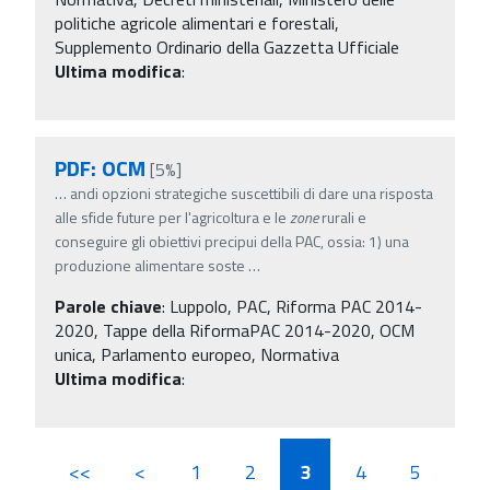
politiche agricole alimentari e forestali,
Supplemento Ordinario della Gazzetta Ufficiale
Ultima modifica
:
PDF: OCM
[5%]
…
andi opzioni strategiche suscettibili di dare una risposta
alle sfide future per l'agricoltura e le
zone
rurali e
conseguire gli obiettivi precipui della PAC, ossia: 1) una
produzione alimentare soste
…
Parole chiave
:
Luppolo, PAC, Riforma PAC 2014-
2020, Tappe della RiformaPAC 2014-2020, OCM
unica, Parlamento europeo, Normativa
Ultima modifica
:
<<
<
1
2
3
4
5