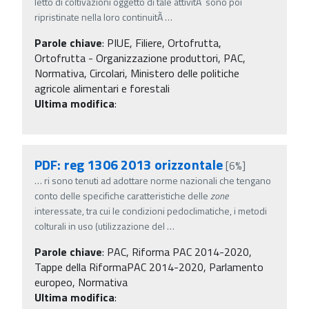
letto di coltivazioni oggetto di tale attivitÃ sono poi
ripristinate nella loro continuitÃ
…
Parole chiave
:
PIUE, Filiere, Ortofrutta,
Ortofrutta - Organizzazione produttori, PAC,
Normativa, Circolari, Ministero delle politiche
agricole alimentari e forestali
Ultima modifica
:
PDF: reg 1306 2013 orizzontale
[6%]
…
ri sono tenuti ad adottare norme nazionali che tengano
conto delle specifiche caratteristiche delle
zone
interessate, tra cui le condizioni pedoclimatiche, i metodi
colturali in uso (utilizzazione del
…
Parole chiave
:
PAC, Riforma PAC 2014-2020,
Tappe della RiformaPAC 2014-2020, Parlamento
europeo, Normativa
Ultima modifica
: