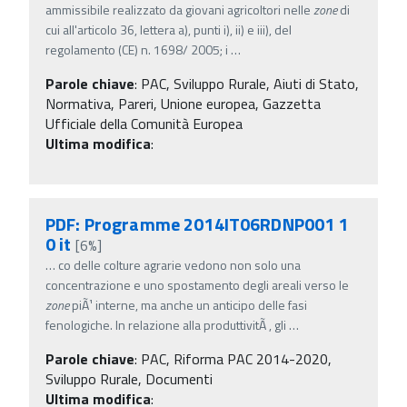
ammissibile realizzato da giovani agricoltori nelle
zone
di
cui all'articolo 36, lettera a), punti i), ii) e iii), del
regolamento (CE) n. 1698/ 2005; i
…
Parole chiave
:
PAC, Sviluppo Rurale, Aiuti di Stato,
Normativa, Pareri, Unione europea, Gazzetta
Ufficiale della Comunità Europea
Ultima modifica
:
PDF: Programme 2014IT06RDNP001 1
0 it
[6%]
…
co delle colture agrarie vedono non solo una
concentrazione e uno spostamento degli areali verso le
zone
piÃ¹ interne, ma anche un anticipo delle fasi
fenologiche. In relazione alla produttivitÃ , gli
…
Parole chiave
:
PAC, Riforma PAC 2014-2020,
Sviluppo Rurale, Documenti
Ultima modifica
: