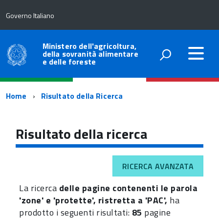
Governo Italiano
Ministero dell'agricoltura,
della sovranità alimentare
e delle foreste
Percorso
Home
Risultato della Ricerca
di
navigazione
Risultato della ricerca
RICERCA AVANZATA
La ricerca
delle pagine contenenti le parola
'zone' e 'protette', ristretta a 'PAC',
ha
prodotto i seguenti risultati:
85
pagine