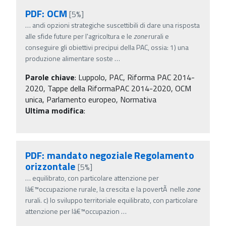
PDF: OCM
[5%]
…
andi opzioni strategiche suscettibili di dare una risposta
alle sfide future per l'agricoltura e le
zone
rurali e
conseguire gli obiettivi precipui della PAC, ossia: 1) una
produzione alimentare soste
…
Parole chiave
:
Luppolo, PAC, Riforma PAC 2014-
2020, Tappe della RiformaPAC 2014-2020, OCM
unica, Parlamento europeo, Normativa
Ultima modifica
:
PDF: mandato negoziale Regolamento
orizzontale
[5%]
…
equilibrato, con particolare attenzione per
lâ€™occupazione rurale, la crescita e la povertÃ nelle
zone
rurali. c) lo sviluppo territoriale equilibrato, con particolare
attenzione per lâ€™occupazion
…