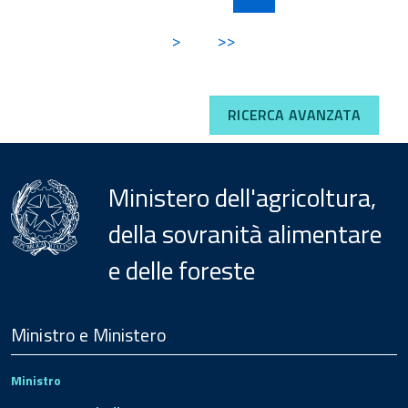
>
>>
RICERCA AVANZATA
Ministero dell'agricoltura,
della sovranità alimentare
e delle foreste
Menu
Footer
Ministro e Ministero
Ministro