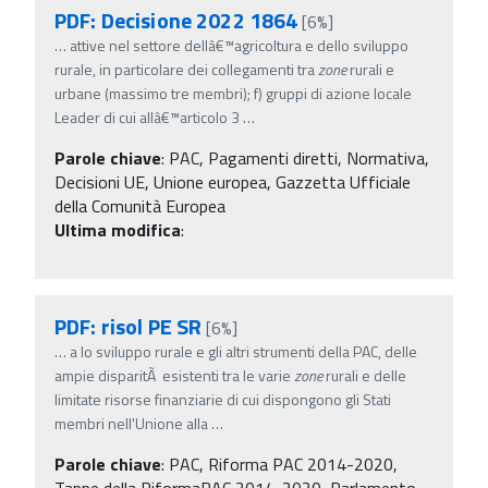
PDF: Decisione 2022 1864
[6%]
…
attive nel settore dellâ€™agricoltura e dello sviluppo
rurale, in particolare dei collegamenti tra
zone
rurali e
urbane (massimo tre membri); f) gruppi di azione locale
Leader di cui allâ€™articolo 3
…
Parole chiave
:
PAC, Pagamenti diretti, Normativa,
Decisioni UE, Unione europea, Gazzetta Ufficiale
della Comunità Europea
Ultima modifica
:
PDF: risol PE SR
[6%]
…
a lo sviluppo rurale e gli altri strumenti della PAC, delle
ampie disparitÃ esistenti tra le varie
zone
rurali e delle
limitate risorse finanziarie di cui dispongono gli Stati
membri nell'Unione alla
…
Parole chiave
:
PAC, Riforma PAC 2014-2020,
Tappe della RiformaPAC 2014-2020, Parlamento