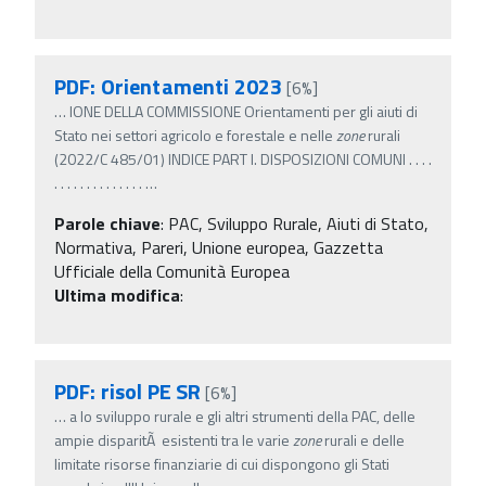
PDF: Orientamenti 2023
[6%]
…
IONE DELLA COMMISSIONE Orientamenti per gli aiuti di
Stato nei settori agricolo e forestale e nelle
zone
rurali
(2022/C 485/01) INDICE PART I. DISPOSIZIONI COMUNI . . . .
. . . . . . . . . . . . . .
…
Parole chiave
:
PAC, Sviluppo Rurale, Aiuti di Stato,
Normativa, Pareri, Unione europea, Gazzetta
Ufficiale della Comunità Europea
Ultima modifica
:
PDF: risol PE SR
[6%]
…
a lo sviluppo rurale e gli altri strumenti della PAC, delle
ampie disparitÃ esistenti tra le varie
zone
rurali e delle
limitate risorse finanziarie di cui dispongono gli Stati