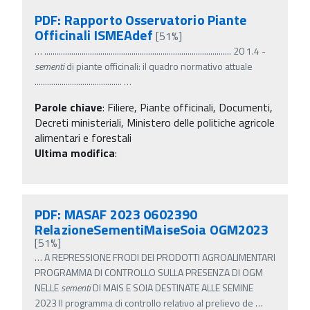
PDF: Rapporto Osservatorio Piante
Officinali ISMEAdef
[51%]
…
.......................................................................................... 20 1.4 -
sementi
di piante officinali: il quadro normativo attuale
..........................................
…
Parole chiave
:
Filiere, Piante officinali, Documenti,
Decreti ministeriali, Ministero delle politiche agricole
alimentari e forestali
Ultima modifica
:
PDF: MASAF 2023 0602390
RelazioneSementiMaiseSoia OGM2023
[51%]
…
A REPRESSIONE FRODI DEI PRODOTTI AGROALIMENTARI
PROGRAMMA DI CONTROLLO SULLA PRESENZA DI OGM
NELLE
sementi
DI MAIS E SOIA DESTINATE ALLE SEMINE
2023 Il programma di controllo relativo al prelievo de
…