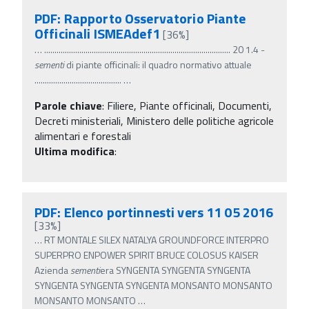
PDF: Rapporto Osservatorio Piante
Officinali ISMEAdef1
[36%]
…
.......................................................................................... 20 1.4 -
sementi
di piante officinali: il quadro normativo attuale
..........................................
…
Parole chiave
:
Filiere, Piante officinali, Documenti,
Decreti ministeriali, Ministero delle politiche agricole
alimentari e forestali
Ultima modifica
:
PDF: Elenco portinnesti vers 11 05 2016
[33%]
…
RT MONTALE SILEX NATALYA GROUNDFORCE INTERPRO
SUPERPRO ENPOWER SPIRIT BRUCE COLOSUS KAISER
Azienda
sementi
era SYNGENTA SYNGENTA SYNGENTA
SYNGENTA SYNGENTA SYNGENTA MONSANTO MONSANTO
MONSANTO MONSANTO
…