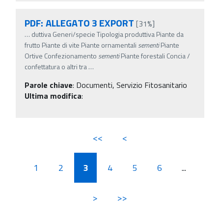
PDF: ALLEGATO 3 EXPORT
[31%]
…
duttiva Generi/specie Tipologia produttiva Piante da
frutto Piante di vite Piante ornamentali
sementi
Piante
Ortive Confezionamento
sementi
Piante forestali Concia /
confettatura o altri tra
…
Parole chiave
:
Documenti, Servizio Fitosanitario
Ultima modifica
:
<<
<
1
2
3
4
5
6
...
>
>>