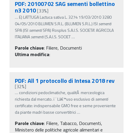
PDF: 20100702 SAG sementi bollettino
n3 2010
[33%]
…
E) LATTUGA Lactuca sativa L. 3274 19/03/2010 3280
04/05/2010 BLUMEN S.R.L. (BLUMEN S.R.L.) ISI
sementi
SPA (ISI
sementi
SPA) Rosplus S.A.I.S. SOCIETA' AGRICOLA
ITALIANA
sementi
(S.A.I.S. SOCIET
…
Parole chiave
:
Filiere, Documenti
Ultima modifica
:
PDF: All 1 protocollo di Intesa 2018 rev
[32%]
…
condizioni pedoclimatiche, qualitÃ merceologica
richiesta dal mercato. ï‚¨ Lâ€™uso esclusivo di
sementi
certificate: indispensabile GMO free e seme proveniente
da piante madri basse convertitrici
…
Parole chiave
:
Filiere, Tabacco, Documenti,
Ministero delle politiche agricole alimentari e