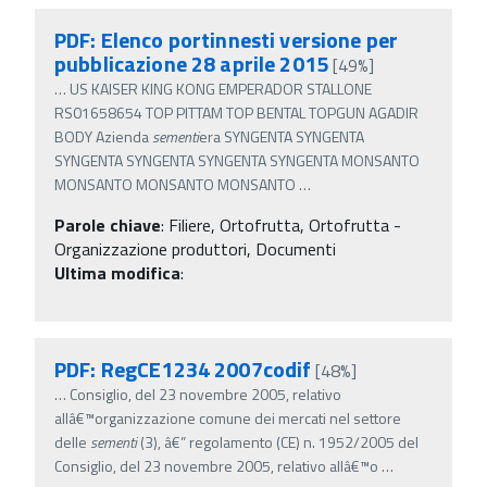
PDF: Elenco portinnesti versione per
pubblicazione 28 aprile 2015
[49%]
…
US KAISER KING KONG EMPERADOR STALLONE
RS01658654 TOP PITTAM TOP BENTAL TOPGUN AGADIR
BODY Azienda
sementi
era SYNGENTA SYNGENTA
SYNGENTA SYNGENTA SYNGENTA SYNGENTA MONSANTO
MONSANTO MONSANTO MONSANTO
…
Parole chiave
:
Filiere, Ortofrutta, Ortofrutta -
Organizzazione produttori, Documenti
Ultima modifica
:
PDF: RegCE1234 2007codif
[48%]
…
Consiglio, del 23 novembre 2005, relativo
allâ€™organizzazione comune dei mercati nel settore
delle
sementi
(3), â€” regolamento (CE) n. 1952/2005 del
Consiglio, del 23 novembre 2005, relativo allâ€™o
…