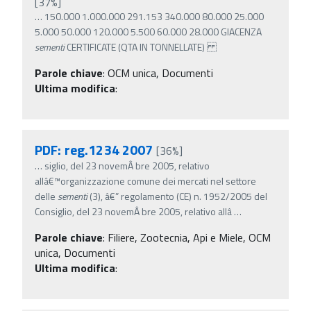
[37%]
…
150.000 1.000.000 291.153 340.000 80.000 25.000
5.000 50.000 120.000 5.500 60.000 28.000 GIACENZA
sementi
CERTIFICATE (QTA IN TONNELLATE)
Parole chiave
:
OCM unica, Documenti
Ultima modifica
:
PDF: reg.1234 2007
[36%]
…
siglio, del 23 novemÂ­ bre 2005, relativo
allâ€™organizzazione comune dei mercati nel settore
delle
sementi
(3), â€” regolamento (CE) n. 1952/2005 del
Consiglio, del 23 novemÂ­ bre 2005, relativo allâ
…
Parole chiave
:
Filiere, Zootecnia, Api e Miele, OCM
unica, Documenti
Ultima modifica
: