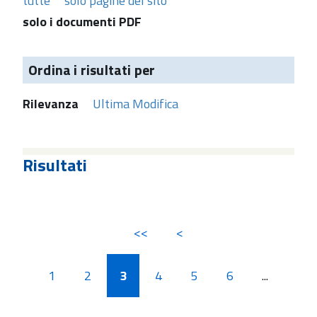
tutte
solo pagine del sito
solo i documenti PDF
Ordina i risultati per
Rilevanza
Ultima Modifica
Risultati
<<
<
1
2
3
4
5
6
...