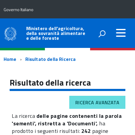
Governo Italiano
Ministero dell'agricoltura,
della sovranità alimentare
e delle foreste
Percorso
Home
Risultato della Ricerca
di
navigazione
Risultato della ricerca
RICERCA AVANZATA
La ricerca
delle pagine contenenti la parola
'sementi', ristretta a 'Documenti',
ha
prodotto i seguenti risultati:
242
pagine