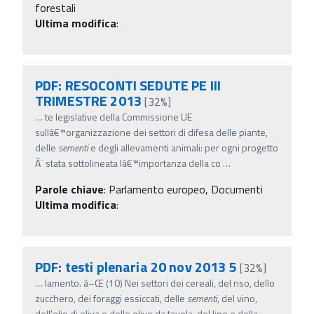
forestali
Ultima modifica
:
PDF: RESOCONTI SEDUTE PE III
TRIMESTRE 2013
[32%]
…
te legislative della Commissione UE
sullâ€™organizzazione dei settori di difesa delle piante,
delle
sementi
e degli allevamenti animali: per ogni progetto
Ã¨ stata sottolineata lâ€™importanza della co
…
Parole chiave
:
Parlamento europeo, Documenti
Ultima modifica
:
PDF: testi plenaria 20 nov 2013 5
[32%]
…
lamento. â–Œ (10) Nei settori dei cereali, del riso, dello
zucchero, dei foraggi essiccati, delle
sementi
, del vino,
dell'olio di oliva e delle olive da tavola, del lino e della