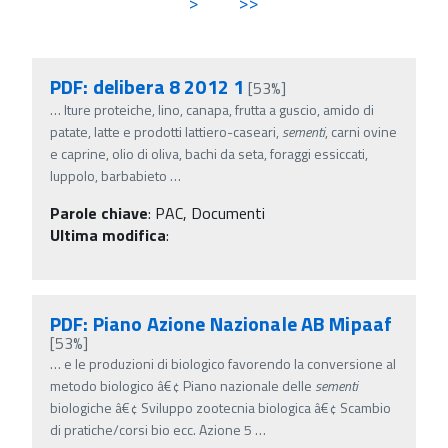
>
>>
PDF: delibera 8 2012 1
[53%]
…
lture proteiche, lino, canapa, frutta a guscio, amido di
patate, latte e prodotti lattiero-caseari,
sementi
, carni ovine
e caprine, olio di oliva, bachi da seta, foraggi essiccati,
luppolo, barbabieto
…
Parole chiave
:
PAC, Documenti
Ultima modifica
:
PDF: Piano Azione Nazionale AB Mipaaf
[53%]
…
e le produzioni di biologico favorendo la conversione al
metodo biologico â€¢ Piano nazionale delle
sementi
biologiche â€¢ Sviluppo zootecnia biologica â€¢ Scambio
di pratiche/corsi bio ecc. Azione 5
…