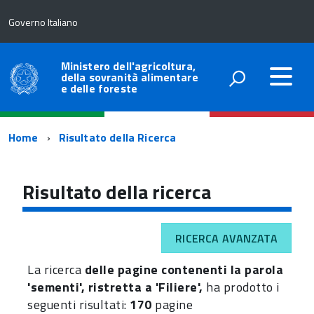
Governo Italiano
Ministero dell'agricoltura,
della sovranità alimentare
e delle foreste
Percorso
Home
Risultato della Ricerca
di
navigazione
Risultato della ricerca
RICERCA AVANZATA
La ricerca
delle pagine contenenti la parola
'sementi', ristretta a 'Filiere',
ha prodotto i
seguenti risultati:
170
pagine