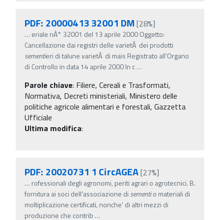
PDF: 20000413 32001 DM
[28%]
…
eriale nÂ° 32001 del 13 aprile 2000 Oggetto:
Cancellazione dai registri delle varietÃ dei prodotti
sementi
eri di talune varietÃ di mais Registrato all'Organo
di Controllo in data 14 aprile 2000 In c
…
Parole chiave
:
Filiere, Cereali e Trasformati,
Normativa, Decreti ministeriali, Ministero delle
politiche agricole alimentari e forestali, Gazzetta
Ufficiale
Ultima modifica
:
PDF: 20020731 1 CircAGEA
[27%]
…
rofessionali degli agronomi, periti agrari o agrotecnici. B.
fornitura ai soci dell'associazione di
sementi
o materiali di
moltiplicazione certificati, nonche' di altri mezzi di
produzione che contrib
…