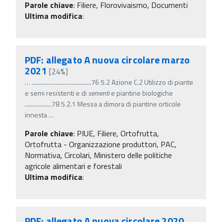
Parole chiave
:
Filiere, Florovivaismo, Documenti
Ultima modifica
:
PDF: allegato A nuova circolare marzo
2021
[24%]
…
........................................76 5.2 Azione C.2 Utilizzo di piante
e semi resistenti e di
sementi
e piantine biologiche
..................78 5.2.1 Messa a dimora di piantine orticole
innesta
…
Parole chiave
:
PIUE, Filiere, Ortofrutta,
Ortofrutta - Organizzazione produttori, PAC,
Normativa, Circolari, Ministero delle politiche
agricole alimentari e forestali
Ultima modifica
:
PDF: allegato A nuova circolare 2020