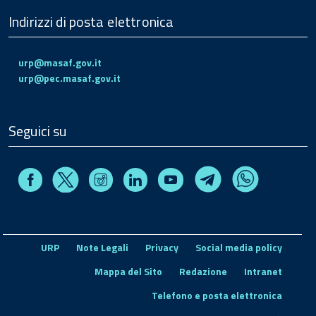
Indirizzi di posta elettronica
urp@masaf.gov.it
urp@pec.masaf.gov.it
Seguici su
Facebook
Instagram
Linkedin
Youtube
X
Telegram
Whatsapp
URP
Note Legali
Privacy
Social media policy
Mappa del Sito
Redazione
Intranet
Telefono e posta elettronica