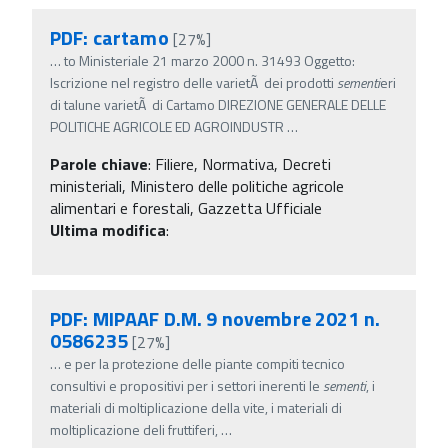
PDF: cartamo
[27%]
…
to Ministeriale 21 marzo 2000 n. 31493 Oggetto:
Iscrizione nel registro delle varietÃ dei prodotti
sementi
eri
di talune varietÃ di Cartamo DIREZIONE GENERALE DELLE
POLITICHE AGRICOLE ED AGROINDUSTR
…
Parole chiave
:
Filiere, Normativa, Decreti
ministeriali, Ministero delle politiche agricole
alimentari e forestali, Gazzetta Ufficiale
Ultima modifica
:
PDF: MIPAAF D.M. 9 novembre 2021 n.
0586235
[27%]
…
e per la protezione delle piante compiti tecnico
consultivi e propositivi per i settori inerenti le
sementi
, i
materiali di moltiplicazione della vite, i materiali di
moltiplicazione deli fruttiferi,
…