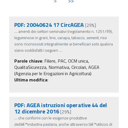
>
>>
PDF: 20040624 17 CircAGEA
[29%]
…
amenti dei settori seminativi (regolamento n. 1251/99),
leguminose in grani, lino, canapa, tabacco,
sementi
, riso
sono riconosciuti integralmente ai beneficiari solo qualora
siano soddisfatti i seguen
…
Parole chiave
:
Filiere, PAC, OCM unica,
QualitaSicurezza, Normativa, Circolari, AGEA
(Agenzia per le Erogazioni in Agricoltura)
Ultima modifica
:
PDF: AGEA istruzioni operative 44 del
12 dicembre 2016
[29%]
…
che conformi con le esigenze produttive
dellâ€™industria pastaria, anche attraverso lâ€™utilizzo di