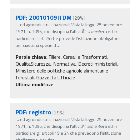
PDF: 20010109 II DM
[29%]
…
ed agroindustriali nazionali Vista la legge 25 novembre
1971, n. 1096, che disciplina l'attivitÃ '
sementi
era ed in
particolare l'art. 24 che prevede l'istituzione obbligatoria,
per ciascuna specie d
…
Parole chiave
:
Filiere, Cereali e Trasformati,
QualitaSicurezza, Normativa, Decreti ministeriali,
Ministero delle politiche agricole alimentari e
forestali, Gazzetta Ufficiale
Ultima modifica
:
PDF: registro
[29%]
…
ed agroindustriali nazionali Vista la legge 25 novembre
1971, n. 1096, che disciplina l'attivitÃ '
sementi
era ed in
particolare gli articoli 19 e 24 che prevedono l'istituzione
obbligatoria, per cias
…