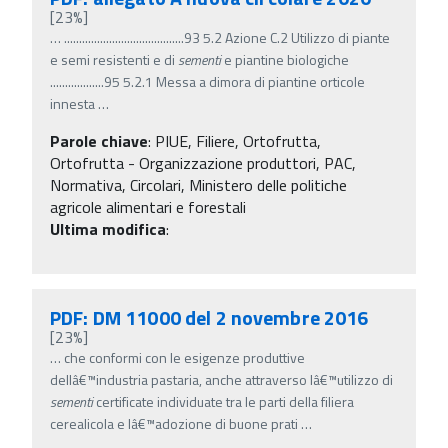
[23%]
…
........................................93 5.2 Azione C.2 Utilizzo di piante
e semi resistenti e di
sementi
e piantine biologiche
..................95 5.2.1 Messa a dimora di piantine orticole
innesta
…
Parole chiave
:
PIUE, Filiere, Ortofrutta,
Ortofrutta - Organizzazione produttori, PAC,
Normativa, Circolari, Ministero delle politiche
agricole alimentari e forestali
Ultima modifica
:
PDF: DM 11000 del 2 novembre 2016
[23%]
…
che conformi con le esigenze produttive
dellâ€™industria pastaria, anche attraverso lâ€™utilizzo di
sementi
certificate individuate tra le parti della filiera
cerealicola e lâ€™adozione di buone prati
…