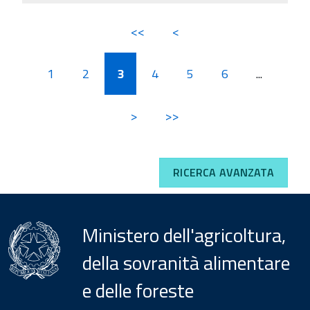
<<
<
1
2
3
4
5
6
...
>
>>
RICERCA AVANZATA
Ministero dell'agricoltura,
della sovranità alimentare
e delle foreste