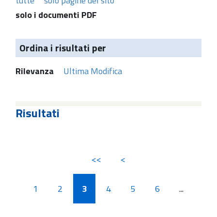
tutte
solo pagine del sito
solo i documenti PDF
Ordina i risultati per
Rilevanza
Ultima Modifica
Risultati
<<
<
1
2
3
4
5
6
...