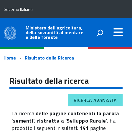
Governo Italiano
Ministero dell'agricoltura,
della sovranità alimentare
e delle foreste
Percorso
Home
Risultato della Ricerca
di
navigazione
Risultato della ricerca
RICERCA AVANZATA
La ricerca
delle pagine contenenti la parola
'sementi', ristretta a 'Sviluppo Rurale',
ha
prodotto i seguenti risultati:
141
pagine