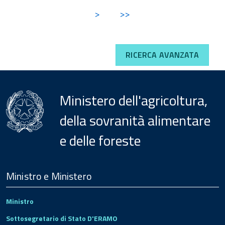
>
>>
RICERCA AVANZATA
Ministero dell'agricoltura,
della sovranità alimentare
e delle foreste
Menu
Footer
Ministro e Ministero
Ministro
Sottosegretario di Stato D'ERAMO