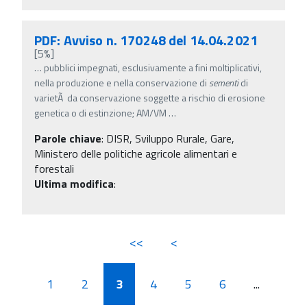
PDF: Avviso n. 170248 del 14.04.2021
[5%]
…
pubblici impegnati, esclusivamente a fini moltiplicativi,
nella produzione e nella conservazione di
sementi
di
varietÃ da conservazione soggette a rischio di erosione
genetica o di estinzione; AM/VM
…
Parole chiave
:
DISR, Sviluppo Rurale, Gare,
Ministero delle politiche agricole alimentari e
forestali
Ultima modifica
:
<<
<
1
2
3
4
5
6
...