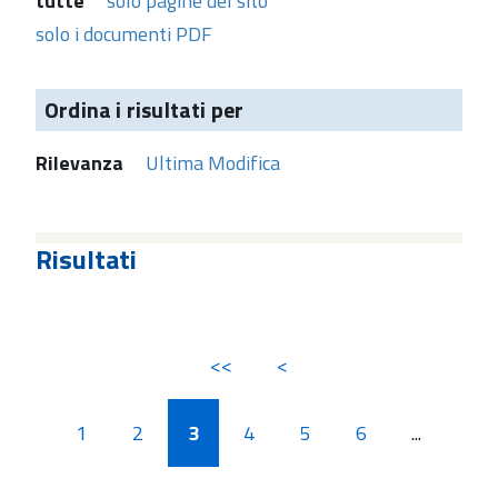
tutte
solo pagine del sito
solo i documenti PDF
Ordina i risultati per
Rilevanza
Ultima Modifica
Risultati
<<
<
1
2
3
4
5
6
...