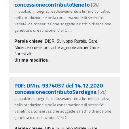
concessionecontributoVeneto
[6%]
…
pubblici impegnati, esclusivamente a fini moltiplicativi,
nella produzione e nella conservazione di
sementi
di
varietÃ da conservazione soggette a rischio di erosione
genetica o di estinzione; VISTO
…
Parole chiave
:
DISR, Sviluppo Rurale, Gare,
Ministero delle politiche agricole alimentari e
forestali
Ultima modifica
:
PDF: DM n. 9374037 del 14.12.2020
concessionecontributoSardegna
[6%]
…
pubblici impegnati, esclusivamente a fini moltiplicativi,
nella produzione e nella conservazione di
sementi
di
varietÃ da conservazione soggette a rischio di erosione
genetica o di estinzione; VISTO
…
Parole chiave
:
DISR, Sviluppo Rurale, Gare,