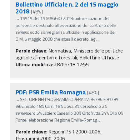
Bollettino Ufficiale n. 2 del 15 maggio
2018
[48%]
…
15515 del 15 MAGGIO 2018: autorizzazione del
personale destinato all'esecuzione del controllo delle
sementi
sotto sorveglianza ufficiale in applicazione del
D.M. 5 maggio 2008 che attua il decreto leg
…
Parole chiave
:
Normativa, Ministero delle politiche
agricole alimentari e forestali, Bollettino Ufficiale
Ultima modifica
: 28/05/18 12:55
PDF: PSR Emilia Romagna
[48%]
…
SETTORE NEI PROGRAMMI OPERATIVI 94/96 E 97/99
Vitivinicolo 18% Carni 18% Uova 3% Cerealicolo 2%
sementi
ero 5% LattieroCaseario 20% Ortofrutta 34% Olio 0%
Fonte: elaborazione Regione Emilia-Romag
…
Parole chiave
:
Regioni PSR 2000-2006,
Programmi 2000-2006