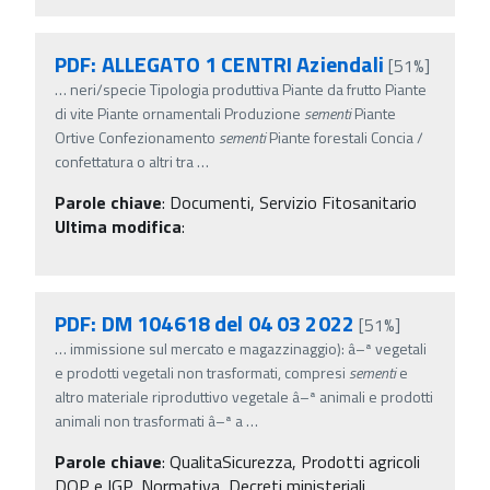
PDF: ALLEGATO 1 CENTRI Aziendali
[51%]
…
neri/specie Tipologia produttiva Piante da frutto Piante
di vite Piante ornamentali Produzione
sementi
Piante
Ortive Confezionamento
sementi
Piante forestali Concia /
confettatura o altri tra
…
Parole chiave
:
Documenti, Servizio Fitosanitario
Ultima modifica
:
PDF: DM 104618 del 04 03 2022
[51%]
…
immissione sul mercato e magazzinaggio): â–ª vegetali
e prodotti vegetali non trasformati, compresi
sementi
e
altro materiale riproduttivo vegetale â–ª animali e prodotti
animali non trasformati â–ª a
…
Parole chiave
:
QualitaSicurezza, Prodotti agricoli
DOP e IGP, Normativa, Decreti ministeriali,