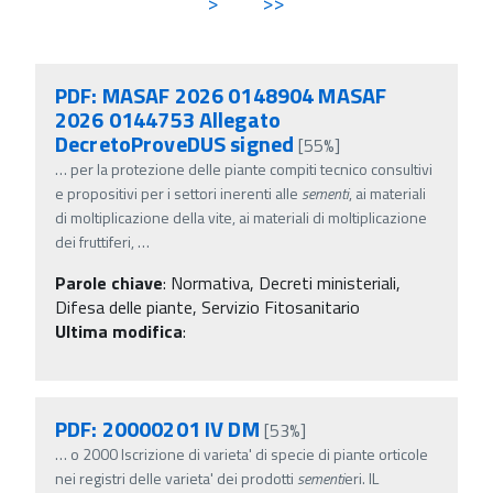
>
>>
PDF: MASAF 2026 0148904 MASAF
2026 0144753 Allegato
DecretoProveDUS signed
[55%]
…
per la protezione delle piante compiti tecnico consultivi
e propositivi per i settori inerenti alle
sementi
, ai materiali
di moltiplicazione della vite, ai materiali di moltiplicazione
dei fruttiferi,
…
Parole chiave
:
Normativa, Decreti ministeriali,
Difesa delle piante, Servizio Fitosanitario
Ultima modifica
:
PDF: 20000201 IV DM
[53%]
…
o 2000 Iscrizione di varieta' di specie di piante orticole
nei registri delle varieta' dei prodotti
sementi
eri. IL