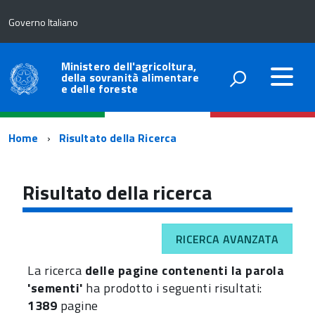
Governo Italiano
Ministero dell'agricoltura,
della sovranità alimentare
e delle foreste
Percorso
Home
Risultato della Ricerca
di
navigazione
Risultato della ricerca
RICERCA AVANZATA
La ricerca
delle pagine contenenti la parola
'sementi'
ha prodotto i seguenti risultati:
1389
pagine