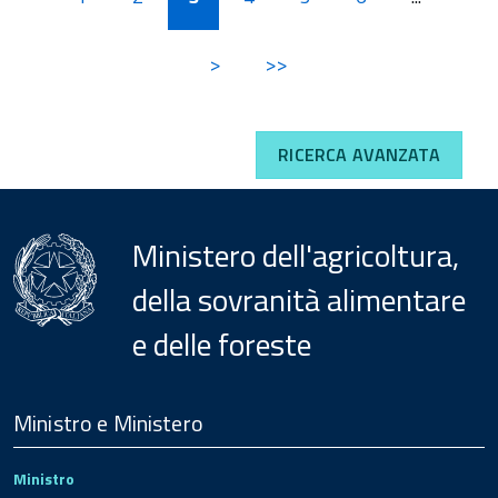
>
>>
RICERCA AVANZATA
Ministero dell'agricoltura,
della sovranità alimentare
e delle foreste
Menu
Footer
Ministro e Ministero
Ministro