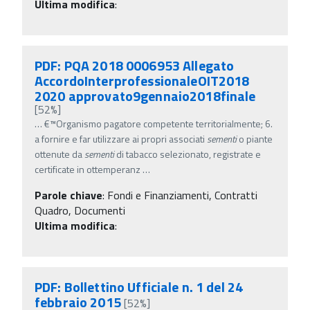
Ultima modifica
:
PDF: PQA 2018 0006953 Allegato
AccordoInterprofessionaleOIT2018
2020 approvato9gennaio2018finale
[52%]
…
€™Organismo pagatore competente territorialmente; 6.
a fornire e far utilizzare ai propri associati
sementi
o piante
ottenute da
sementi
di tabacco selezionato, registrate e
certificate in ottemperanz
…
Parole chiave
:
Fondi e Finanziamenti, Contratti
Quadro, Documenti
Ultima modifica
:
PDF: Bollettino Ufficiale n. 1 del 24
febbraio 2015
[52%]