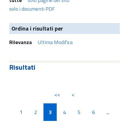
tutte
solo pagine del sito
solo i documenti PDF
Ordina i risultati per
Rilevanza
Ultima Modifica
Risultati
<<
<
1
2
3
4
5
6
...