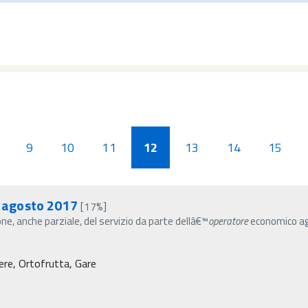
9
10
11
12
13
14
15
2 agosto 2017
[17%]
, anche parziale, del servizio da parte dellâ€™
operatore
economico aggi
ere, Ortofrutta, Gare