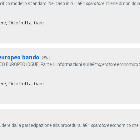
ifico modello standard. Nel caso in cui lâ€™
operatore
ritiene di non dov
ere, Ortofrutta, Gare
 europeo bando
[8%]
 EUROPEO (DGUE) Parte II: Informazioni sullâ€™
operatore
economico 
ere, Ortofrutta, Gare
udere dalla partecipazione alla procedura lâ€™
operatore
economico che 