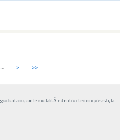
...
>
>>
udicatario, con le modalitÃ ed entro i termini previsti, la