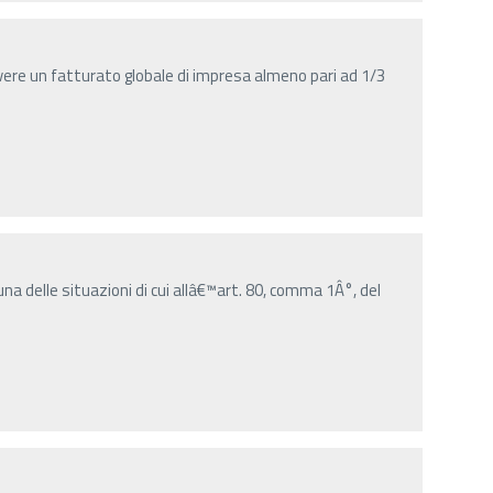
ere un fatturato globale di impresa almeno pari ad 1/3
una delle situazioni di cui allâ€™art. 80, comma 1Â°, del