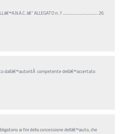
N.A.C. â€“ ALLEGATO n. 7 ....................................... 26
to dallâ€™autoritÃ competente dellâ€™accertato
ligatorio ai fini della concessione dellâ€™aiuto, che