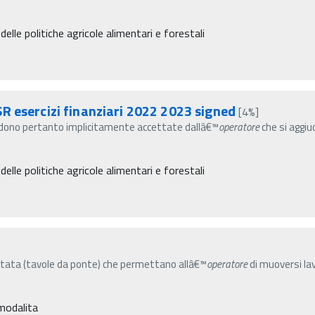
lle politiche agricole alimentari e forestali
R esercizi finanziari 2022 2023 signed
[4%]
ndono pertanto implicitamente accettate dallâ€™
operatore
che si aggiu
lle politiche agricole alimentari e forestali
ortata (tavole da ponte) che permettano allâ€™
operatore
di muoversi lav
 modalita