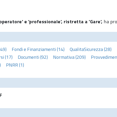
operatore' e 'professionale', ristretta a 'Gare',
ha pro
(49)
Fondi e Finanziamenti (14)
QualitaSicurezza (28)
si (17)
Documenti (92)
Normativa (209)
Provvediment
)
PNRR (1)
F