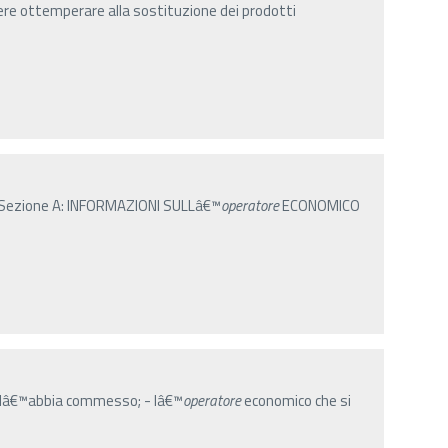
ere ottemperare alla sostituzione dei prodotti
Sezione A: INFORMAZIONI SULLâ€™
operatore
ECONOMICO
lâ€™abbia commesso; - lâ€™
operatore
economico che si