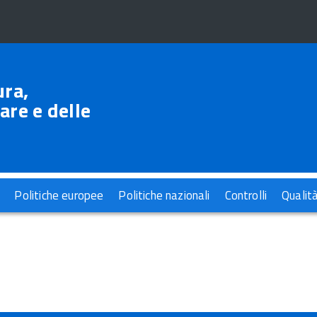
ura,
are e delle
Politiche europee
Politiche nazionali
Controlli
Qualit