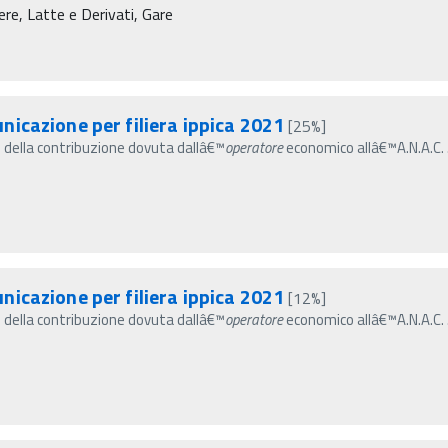
re, Latte e Derivati, Gare
icazione per filiera ippica 2021
[25%]
ento della contribuzione dovuta dallâ€™
operatore
economico allâ€™A.N.A.C. ... 14 
icazione per filiera ippica 2021
[12%]
ento della contribuzione dovuta dallâ€™
operatore
economico allâ€™A.N.A.C. ... 14 