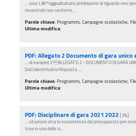
…
siva. Lâ€™aggiudicatario predispone al riguardo uno spec
riscontrati non conformi
…
Parole chiave
:
Programmi, Campagne scolastiche, Fili
Ultima modifica
:
PDF: Allegato 2 Documento di gara unico
…
di europei) 2 ALLEGATO 2 - DOCUMENTO DI GARA UNICO
Dati Identificativi Risposta
…
Parole chiave
:
Programmi, Campagne scolastiche, Fili
Ultima modifica
:
PDF: Disciplinare di gara 2021 2022
[3%]
…
utazione circa la sussistenza del presupposto per escl
trovi in una delle si
…