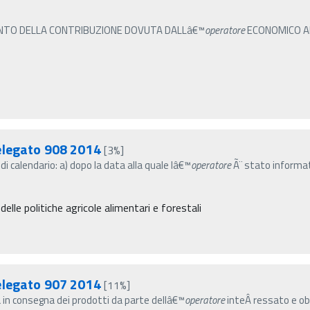
O PAGAMENTO DELLA CONTRIBUZIONE DOVUTA DALLâ€™
operatore
ECONOMICO ALLâ€™A.
elegato 908 2014
[3%]
 calendario: a) dopo la data alla quale lâ€™
operatore
Ã¨ stato informa
lle politiche agricole alimentari e forestali
elegato 907 2014
[11%]
sa in consegna dei prodotti da parte dellâ€™
operatore
inteÂ­ ressato e obb