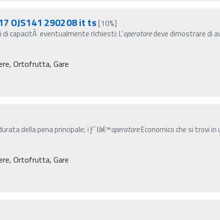
17 OJS141 290208 it ts
[10%]
mi di capacitÃ eventualmente richiesti: L'
operatore
deve dimostrare di av
ere, Ortofrutta, Gare
a durata della pena principale; ïƒ˜ lâ€™
operatore
Economico che si trovi in 
ere, Ortofrutta, Gare