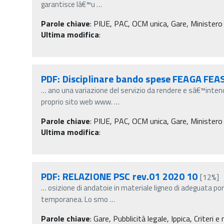
garantisce lâ€™u
…
Parole chiave
:
PIUE, PAC, OCM unica, Gare, Ministero de
Ultima modifica
:
PDF: Disciplinare bando spese FEAGA FEAS
…
ano una variazione del servizio da rendere e sâ€™inte
proprio sito web www.
…
Parole chiave
:
PIUE, PAC, OCM unica, Gare, Ministero de
Ultima modifica
:
PDF: RELAZIONE PSC rev.01 2020 10
[12%]
…
osizione di andatoie in materiale ligneo di adeguata p
temporanea. Lo smo
…
Parole chiave
:
Gare, Pubblicità legale, Ippica, Criteri e