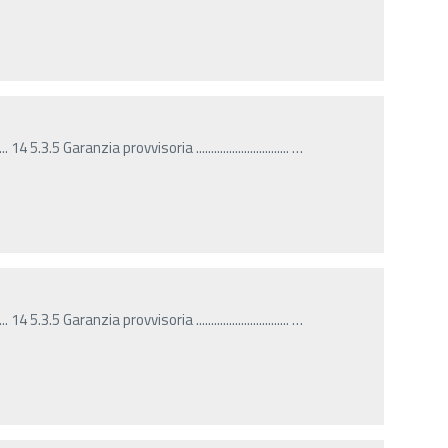
5.3.5 Garanzia provvisoria ...............................
…
5.3.5 Garanzia provvisoria ...............................
…