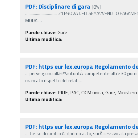
PDF: Disciplinare di gara
[8%]
…
.............................. 21 PROVA DELLâ€™AVVENUT
MODA
…
Parole chiave
:
Gare
Ultima modifica
:
PDF: https eur lex.europa Regolamento d
…
pervengono allâ€™autoritÃ competente oltre 30 giorni di
mancato rispetto del relat
…
Parole chiave
:
PIUE, PAC, OCM unica, Gare, Ministero de
Ultima modifica
:
PDF: https eur lex.europa Regolamento d
…
tasso di cambio Ã¨ il primo atto, sucÂ­ cessivo alla pre