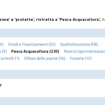
zone' e 'protette', ristretta a 'Pesca Acquacoltura',
h
5)
Fondi e Finanziamenti (25)
QualitaSicurezza (58)
 (3)
Pesca Acquacoltura (235)
Ricerca Sperimentazion
Controlli (1)
Difesa delle piante (16)
Foreste (15)
F