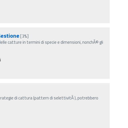
Gestione
[3%]
elle catture in termini di specie e dimensioni, nonchÃ© gli
i
strategie di cattura (pattern di selettivitÃ ), potrebbero