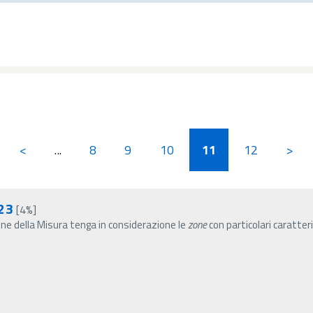
<
...
8
9
10
11
12
>
23
[4%]
one della Misura tenga in considerazione le
zone
con particolari caratteri