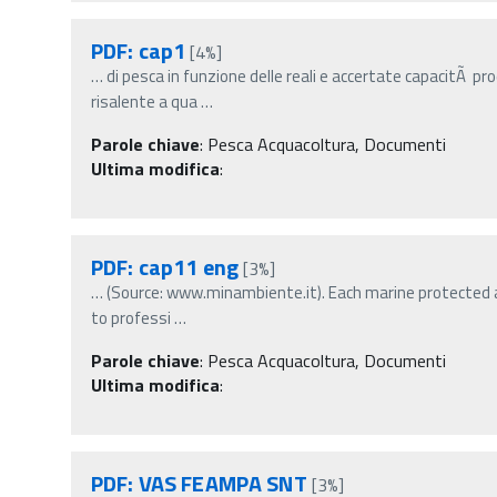
PDF: cap1
[4%]
…
di pesca in funzione delle reali e accertate capacitÃ pr
risalente a qua
…
Parole chiave
:
Pesca Acquacoltura, Documenti
Ultima modifica
:
PDF: cap11 eng
[3%]
…
(Source: www.minambiente.it). Each marine protected ar
to professi
…
Parole chiave
:
Pesca Acquacoltura, Documenti
Ultima modifica
:
PDF: VAS FEAMPA SNT
[3%]