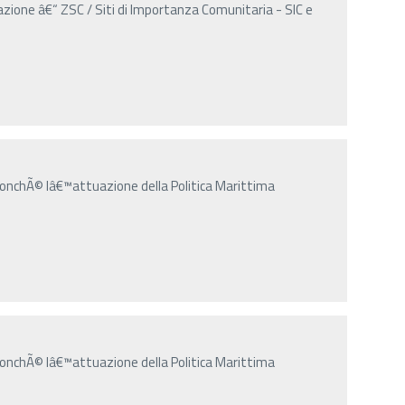
azione â€“ ZSC / Siti di Importanza Comunitaria - SIC e
nonchÃ© lâ€™attuazione della Politica Marittima
nonchÃ© lâ€™attuazione della Politica Marittima