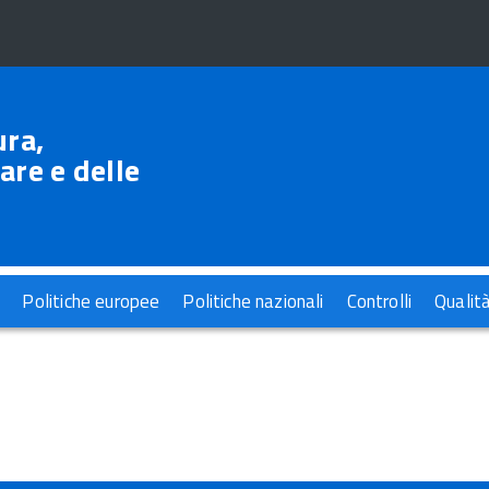
ura,
are e delle
Politiche europee
Politiche nazionali
Controlli
Qualit