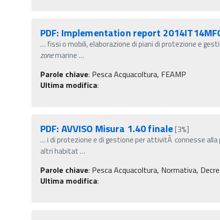
PDF: Implementation report 2014IT14MFO
…
fissi o mobili, elaborazione di piani di protezione e gest
zone
marine
…
Parole chiave
:
Pesca Acquacoltura, FEAMP
Ultima modifica
:
PDF: AVVISO Misura 1.40 finale
[3%]
…
i di protezione e di gestione per attivitÃ connesse alla
altri habitat
…
Parole chiave
:
Pesca Acquacoltura, Normativa, Decreti m
Ultima modifica
: