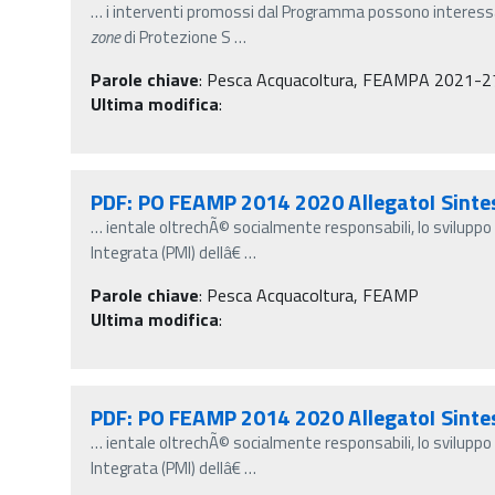
…
i interventi promossi dal Programma possono interessar
zone
di Protezione S
…
Parole chiave
:
Pesca Acquacoltura, FEAMPA 2021-2
Ultima modifica
:
PDF: PO FEAMP 2014 2020 AllegatoI Sint
…
ientale oltrechÃ© socialmente responsabili, lo sviluppo t
Integrata (PMI) dellâ€
…
Parole chiave
:
Pesca Acquacoltura, FEAMP
Ultima modifica
:
PDF: PO FEAMP 2014 2020 AllegatoI Sint
…
ientale oltrechÃ© socialmente responsabili, lo sviluppo t
Integrata (PMI) dellâ€
…