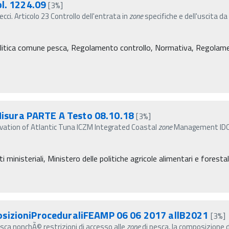
pl. 1224.09
[3%]
cci. Articolo 23 Controllo dell'entrata in
zone
specifiche e dell'uscita da 
litica comune pesca, Regolamento controllo, Normativa, Regolament
 Misura PARTE A Testo 08.10.18
[3%]
vation of Atlantic Tuna ICZM Integrated Coastal
zone
Management IDOS 
inisteriali, Ministero delle politiche agricole alimentari e forestal
osizioniProceduraliFEAMP 06 06 2017 allB2021
[3%]
pesca nonchÃ© restrizioni di accesso alle
zone
di pesca, la composizione d