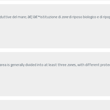
oduttive del mare; â€¦ lâ€™istituzione di
zone
di riposo biologico e di ri
ea is generally divided into at least three
zone
s, with different protec