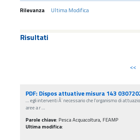
Rilevanza
Ultima Modifica
Risultati
<<
PDF: Dispos attuative misura 143 030720
…
egli interventi Ã¨ necessario che l'organismo di attuazi
aree a r
…
Parole chiave
:
Pesca Acquacoltura, FEAMP
Ultima modifica
: