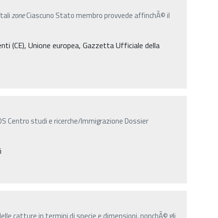
tali
zone
Ciascuno Stato membro provvede affinchÃ© il
i (CE), Unione europea, Gazzetta Ufficiale della
Centro studi e ricerche/Immigrazione Dossier
i
elle catture in termini di specie e dimensioni, nonchÃ© gli