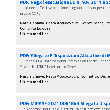
PDF: Reg.di esecusione UE n. 404 2011 ap
…
viduare l'effettiva posizione di ognuno dei suoi peschere
proprio CCP c
…
Parole chiave
:
Pesca Acquacoltura, Licenze pesca, Po
Comunità Europea
Ultima modifica
:
PDF: Allegato F Disposizioni Attuative di
…
uropea ICCAT International Commission for the Conser
Statistico IGRUE Ispettorato Gener
…
Parole chiave
:
Pesca Acquacoltura, Normativa, Decreti m
Ultima modifica
:
PDF: MIPAAF 2021 0061843 Allegato Disp
…
di condizioni per l'uso e la struttura degli attrezzi da 