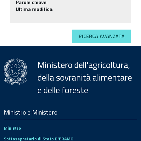
Parole chiave
:
Ultima modifica
:
RICERCA AVANZATA
Ministero dell'agricoltura,
della sovranità alimentare
e delle foreste
Menu
Footer
Ministro e Ministero
Ministro
Sottosegretario di Stato D'ERAMO