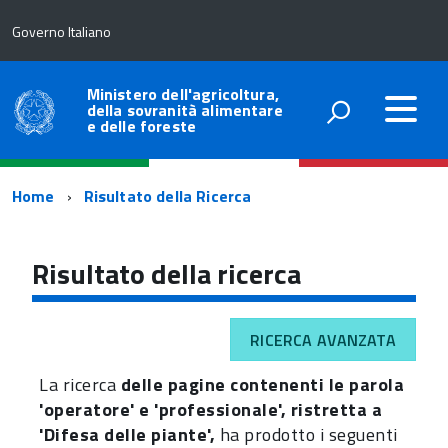
Governo Italiano
Ministero dell'agricoltura,
della sovranità alimentare
e delle foreste
Percorso
Home
Risultato della Ricerca
di
navigazione
Risultato della ricerca
RICERCA AVANZATA
La ricerca
delle pagine contenenti le parola
'operatore' e 'professionale', ristretta a
'Difesa delle piante',
ha prodotto i seguenti