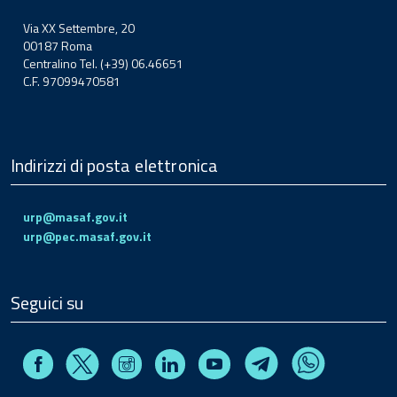
Via XX Settembre, 20
00187 Roma
Centralino Tel. (+39) 06.46651
C.F. 97099470581
Indirizzi di posta elettronica
urp@masaf.gov.it
urp@pec.masaf.gov.it
Seguici su
Facebook
Instagram
Linkedin
Youtube
X
Telegram
Whatsapp