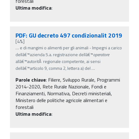
forestali
Ultima modifica
:
PDF: GU decreto 497 condizionalit 2019
[4%]
…
e di mangimi o alimenti per gli animali - Impegni a carico
dellâ€™azienda 5.a. registrazione dellâ€™
operatore
allâ€™autoritÃ regionale competente, ai sensi
dellâ€™articolo 9, comma 2, lettera a) del
…
Parole chiave
:
Filiere, Sviluppo Rurale, Programmi
2014-2020, Rete Rurale Nazionale, Fondi e
Finanziamenti, Normativa, Decreti ministeriali,
Ministero delle politiche agricole alimentari e
forestali
Ultima modifica
: