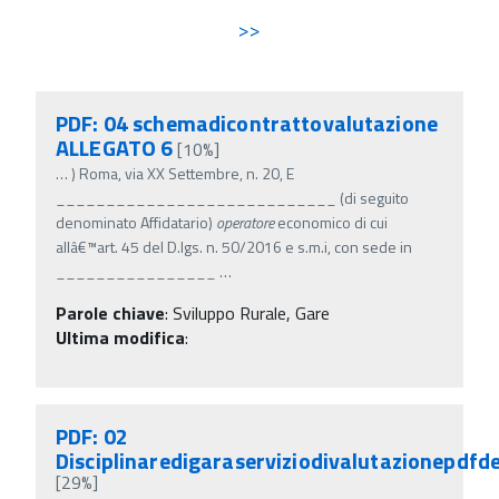
>>
PDF: 04 schemadicontrattovalutazione
ALLEGATO 6
[10%]
…
) Roma, via XX Settembre, n. 20, E
____________________________ (di seguito
denominato Affidatario)
operatore
economico di cui
allâ€™art. 45 del D.lgs. n. 50/2016 e s.m.i, con sede in
________________
…
Parole chiave
:
Sviluppo Rurale, Gare
Ultima modifica
:
PDF: 02
Disciplinaredigaraserviziodivalutazionepdfd
[29%]