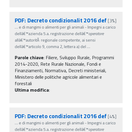
PDF: Decreto condizionalit 2016 def
[3%]
…
e di mangimi o alimenti per gli animali - Impegni a carico
dellâ€™azienda 5.a. registrazione dellâ€™
operatore
allâ€™autoritÃ regionale competente, ai sensi
dellâ€™articolo 9, comma 2, lettera a) del
…
Parole chiave
:
Filiere, Sviluppo Rurale, Programmi
2014-2020, Rete Rurale Nazionale, Fondi e
Finanziamenti, Normativa, Decreti ministeriali,
Ministero delle politiche agricole alimentari e
forestali
Ultima modifica
:
PDF: Decreto condizionalit 2016 def
[4%]
…
e di mangimi o alimenti per gli animali - Impegni a carico
dellâ€™azienda 5.a. registrazione dellâ€™
operatore