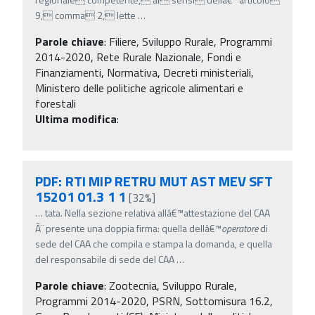
9, comma 2, lette
…
Parole chiave
:
Filiere, Sviluppo Rurale, Programmi
2014-2020, Rete Rurale Nazionale, Fondi e
Finanziamenti, Normativa, Decreti ministeriali,
Ministero delle politiche agricole alimentari e
forestali
Ultima modifica
:
PDF: RTI MIP RETRU MUT AST MEV SFT
15201 01.3 1 1
[32%]
…
tata. Nella sezione relativa allâ€™attestazione del CAA
Ã¨ presente una doppia firma: quella dellâ€™
operatore
di
sede del CAA che compila e stampa la domanda, e quella
del responsabile di sede del CAA
…
Parole chiave
:
Zootecnia, Sviluppo Rurale,
Programmi 2014-2020, PSRN, Sottomisura 16.2,