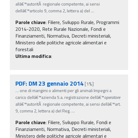
allâ€™autoritÃ regionale competente, ai sensi
dellâ€™articolo 9, comma 2, lettera a) del
…
Parole chiave
:
Filiere, Sviluppo Rurale, Programmi
2014-2020, Rete Rurale Nazionale, Fondi e
Finanziamenti, Normativa, Decreti ministeriali,
Ministero delle politiche agricole alimentari e
forestali
Ultima modifica
:
PDF: DM 23 gennaio 2014
[1%]
…
one di mangimi o alimenti per gli animali Impegni a
carico dellâ€™azienda 5.a. registrazione dellâ€™
operatore
allâ€™autoritÃ regionale competente, ai sensi dellâ€™art.
9, comma 2, lettera a) del Reg.
…
Parole chiave
:
Filiere, Sviluppo Rurale, Fondi e
Finanziamenti, Normativa, Decreti ministeriali,
Ministero delle politiche agricole alimentari e