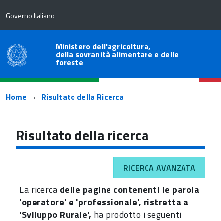
Governo Italiano
Ministero dell'agricoltura,
della sovranità alimentare e delle
foreste
Percorso
Home
Risultato della Ricerca
di
navigazione
Risultato della ricerca
RICERCA AVANZATA
La ricerca
delle pagine contenenti le parola
'operatore' e 'professionale', ristretta a
'Sviluppo Rurale',
ha prodotto i seguenti