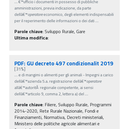
…
€™ufficio i documenti in possesso di pubbliche
amministrazioni, previa indicazione, da parte
dellâ€™
operatore
economico, degli elementi indispensabili
per il reperimento delle informazioni o dei dati
…
Parole chiave
:
Sviluppo Rurale, Gare
Ultima modifica
:
PDF: GU decreto 497 condizionalit 2019
[31%]
…
e di mangimi o alimenti per gli animali - Impegni a carico
dellâ€™azienda 5.a. registrazione dellâ€™
operatore
allâ€™autoritÃ regionale competente, ai sensi
dellâ€™articolo 9, comma 2, lettera a) del
…
Parole chiave
:
Filiere, Sviluppo Rurale, Programmi
2014-2020, Rete Rurale Nazionale, Fondi e
Finanziamenti, Normativa, Decreti ministeriali,
Ministero delle politiche agricole alimentari e