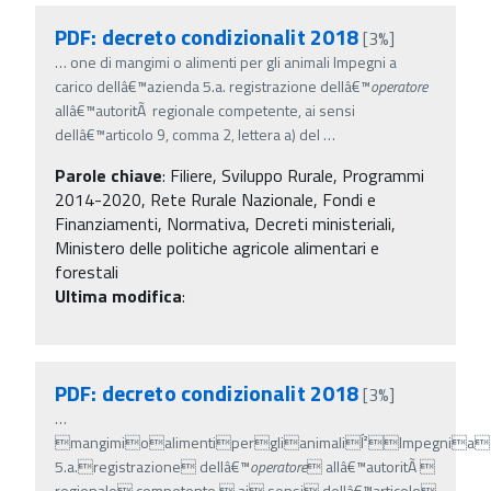
PDF: decreto condizionalit 2018
[3%]
…
one di mangimi o alimenti per gli animali Impegni a
carico dellâ€™azienda 5.a. registrazione dellâ€™
operatore
allâ€™autoritÃ regionale competente, ai sensi
dellâ€™articolo 9, comma 2, lettera a) del
…
Parole chiave
:
Filiere, Sviluppo Rurale, Programmi
2014-2020, Rete Rurale Nazionale, Fondi e
Finanziamenti, Normativa, Decreti ministeriali,
Ministero delle politiche agricole alimentari e
forestali
Ultima modifica
:
PDF: decreto condizionalit 2018
[3%]
…
mangimioalimentiperglianimaliÍ²Impegniac
5.a.registrazione dellâ€™
operatore
 allâ€™autoritÃ 
regionale competente, ai sensi dellâ€™articolo