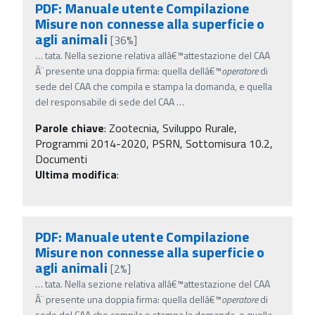
PDF: Manuale utente Compilazione
Misure non connesse alla superficie o
agli animali
[36%]
…
tata. Nella sezione relativa allâ€™attestazione del CAA
Ã¨ presente una doppia firma: quella dellâ€™
operatore
di
sede del CAA che compila e stampa la domanda, e quella
del responsabile di sede del CAA
…
Parole chiave
:
Zootecnia, Sviluppo Rurale,
Programmi 2014-2020, PSRN, Sottomisura 10.2,
Documenti
Ultima modifica
:
PDF: Manuale utente Compilazione
Misure non connesse alla superficie o
agli animali
[2%]
…
tata. Nella sezione relativa allâ€™attestazione del CAA
Ã¨ presente una doppia firma: quella dellâ€™
operatore
di
sede del CAA che compila e stampa la domanda, e quella