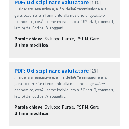
PDF: 0 disciplinare valutatore
[11%]
…
siderarsi esaustiva e, ai fini dellâ€™ammissione alla
gara, occorre far riferimento alla nozione di
operatore
economico, cosÃ¬ come individuato allâ€™art. 3, comma 1,
lett. p) del Codice. Ai soggetti
…
Parole chiave
:
Sviluppo Rurale, PSRN, Gare
Ultima modifica
:
PDF: 0 disciplinare valutatore
[2%]
…
siderarsi esaustiva e, ai fini dellâ€™ammissione alla
gara, occorre far riferimento alla nozione di
operatore
economico, cosÃ¬ come individuato allâ€™art. 3, comma 1,
lett. p) del Codice. Ai soggetti
…
Parole chiave
:
Sviluppo Rurale, PSRN, Gare
Ultima modifica
: