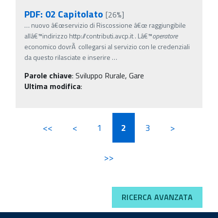
PDF: 02 Capitolato
[26%]
…
nuovo â€œservizio di Riscossione â€œ raggiungibile
allâ€™indirizzo http://contributi.avcp.it . Lâ€™
operatore
economico dovrÃ collegarsi al servizio con le credenziali
da questo rilasciate e inserire
…
Parole chiave
:
Sviluppo Rurale, Gare
Ultima modifica
:
<<
<
1
2
3
>
>>
RICERCA AVANZATA