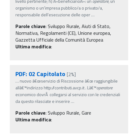
livello pertinente; h) Â«beneficiarioÂ»: un
operatore
, un
organismo o un'impresa pubblico/a o privato/a,
responsabile dell'esecuzione delle oper
…
Parole chiave
:
Sviluppo Rurale, Aiuti di Stato,
Normativa, Regolamenti (CE), Unione europea,
Gazzetta Ufficiale della Comunità Europea
Ultima modifica
:
PDF: 02 Capitolato
[2%]
…
nuovo â€œservizio di Riscossione â€œ raggiungibile
allâ€™indirizzo http://contributi.avcp.it . Lâ€™
operatore
economico dovrÃ collegarsi al servizio con le credenziali
da questo rilasciate e inserire
…
Parole chiave
:
Sviluppo Rurale, Gare
Ultima modifica
: