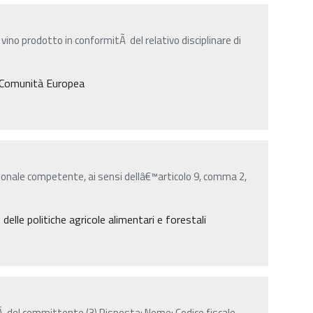
vino prodotto in conformitÃ del relativo disciplinare di
a Comunità Europea
onale competente, ai sensi dellâ€™articolo 9, comma 2,
lle politiche agricole alimentari e forestali
 del committente (3) Risposta: Nome: Codice fiscale