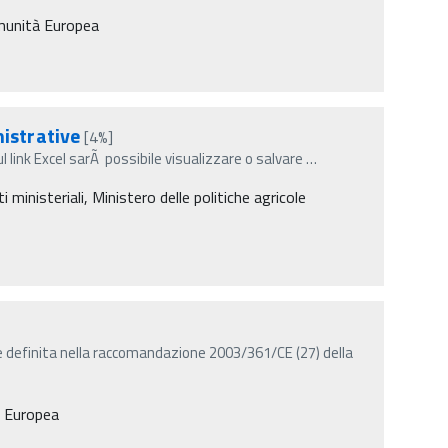
omunità Europea
istrative
[4%]
ul link Excel sarÃ possibile visualizzare o salvare
…
inisteriali, Ministero delle politiche agricole
 definita nella raccomandazione 2003/361/CE (27) della
à Europea