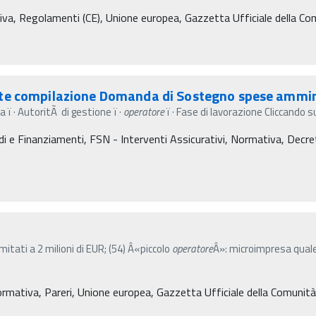
tiva, Regolamenti (CE), Unione europea, Gazzetta Ufficiale della C
nte compilazione Domanda di Sostegno spese ammin
 ï‚· AutoritÃ di gestione ï‚·
operatore
ï‚· Fase di lavorazione Cliccando s
 e Finanziamenti, FSN - Interventi Assicurativi, Normativa, Decreti m
mitati a 2 milioni di EUR; (54) Â«piccolo
operatore
Â»: microimpresa quale
Normativa, Pareri, Unione europea, Gazzetta Ufficiale della Comunit