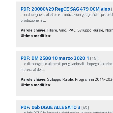
PDF: 20080429 RegCE SAG 479 OCM vino
…
ni di origine protette e le indicazioni geografiche prot
produzione. 2
…
Parole chiave
:
Filiere, Vino, PAC, Sviluppo Rurale, N
Ultima modifica
:
PDF: DM 2588 10 marzo 2020 1
[4%]
…
e di mangimi o alimenti per gli animali - Impegni a caric
lettera a) del
…
Parole chiave
:
Sviluppo Rurale, Programmi 2014-2020, R
Ultima modifica
:
PDF: 06b DGUE ALLEGATO 3
[4%]
…
rvizio DGUE in formato elettronico. In caso contrario tal