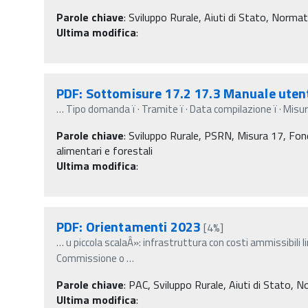
Parole chiave
:
Sviluppo Rurale, Aiuti di Stato, Norma
Ultima modifica
:
PDF: Sottomisure 17.2 17.3 Manuale ute
…
Tipo domanda ï‚· Tramite ï‚· Data compilazione ï‚· Misura
Parole chiave
:
Sviluppo Rurale, PSRN, Misura 17, Fondi
alimentari e forestali
Ultima modifica
:
PDF: Orientamenti 2023
[4%]
…
u piccola scalaÂ»: infrastruttura con costi ammissibili li
Commissione o
…
Parole chiave
:
PAC, Sviluppo Rurale, Aiuti di Stato, 
Ultima modifica
: