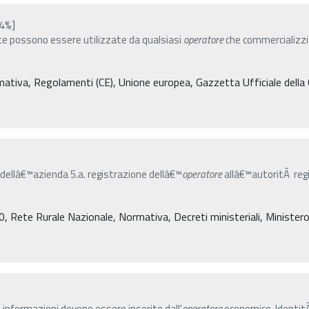
[4%]
ette possono essere utilizzate da qualsiasi
operatore
che commercializzi 
ormativa, Regolamenti (CE), Unione europea, Gazzetta Ufficiale dell
o dellâ€™azienda 5.a. registrazione dellâ€™
operatore
allâ€™autoritÃ regi
ete Rurale Nazionale, Normativa, Decreti ministeriali, Ministero de
i informazioni devono essere inserite dall'
operatore
economico. IdentitÃ