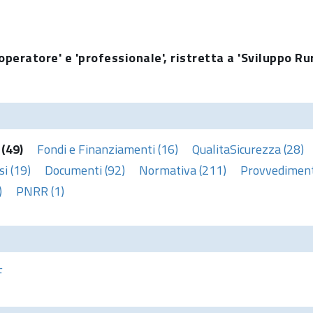
operatore' e 'professionale', ristretta a 'Sviluppo Ru
 (49)
Fondi e Finanziamenti (16)
QualitaSicurezza (28)
i (19)
Documenti (92)
Normativa (211)
Provvedimenti
)
PNRR (1)
F