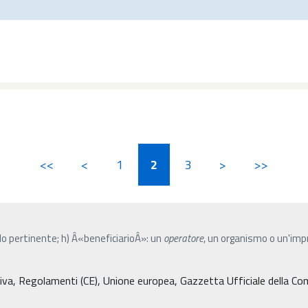
<<
<
1
2
3
>
>>
ello pertinente; h) Â«beneficiarioÂ»: un
operatore
, un organismo o un'imp
tiva, Regolamenti (CE), Unione europea, Gazzetta Ufficiale della C