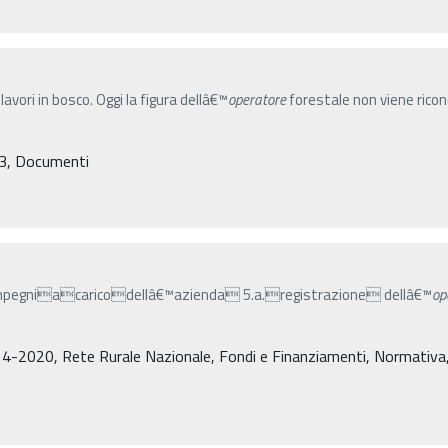
 lavori in bosco. Oggi la figura dellâ€™
operatore
forestale non viene ricon
3, Documenti
gniacaricodellâ€™azienda 5.a.registrazione dellâ€™
op
…
4-2020, Rete Rurale Nazionale, Fondi e Finanziamenti, Normativa, De