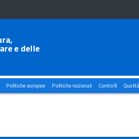
ura,
are e delle
Politiche europee
Politiche nazionali
Controlli
Qualit