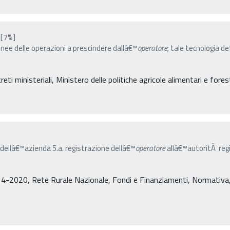
[7%]
linee delle operazioni a prescindere dallâ€™
operatore
; tale tecnologia d
eti ministeriali, Ministero delle politiche agricole alimentari e fores
o dellâ€™azienda 5.a. registrazione dellâ€™
operatore
allâ€™autoritÃ regi
4-2020, Rete Rurale Nazionale, Fondi e Finanziamenti, Normativa, De