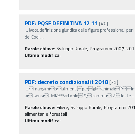
PDF: PQSF DEFINITIVA 12 11
[4%]
…
ivoca definizione giuridica delle figure professionali per i
del Codi
…
Parole chiave
:
Sviluppo Rurale, Programmi 2007-201
Ultima modifica
:
PDF: decreto condizionalit 2018
[3%]
…
mangimioalimentiperglianimaliÍ²Impe
ai sensi dellâ€™articolo 9, comma 2, lette
Parole chiave
:
Filiere, Sviluppo Rurale, Programmi 201
alimentari e forestali
Ultima modifica
: