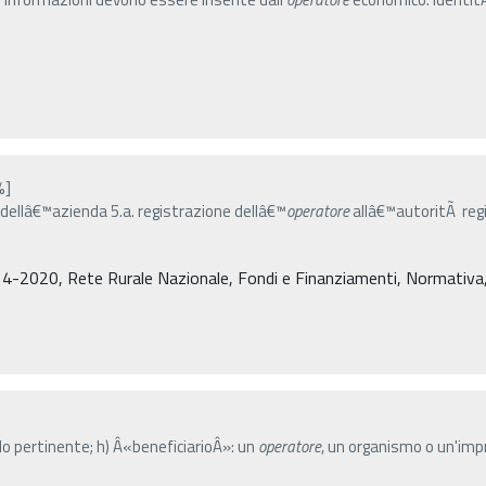
%]
o dellâ€™azienda 5.a. registrazione dellâ€™
operatore
allâ€™autoritÃ regi
4-2020, Rete Rurale Nazionale, Fondi e Finanziamenti, Normativa, De
ello pertinente; h) Â«beneficiarioÂ»: un
operatore
, un organismo o un'imp