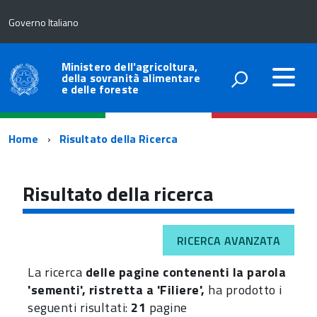
Governo Italiano
Ministero dell'agricoltura,
della sovranità alimentare
e delle foreste
Percorso
Home
Risultato della Ricerca
di
navigazione
Risultato della ricerca
RICERCA AVANZATA
La ricerca
delle pagine contenenti la parola
'sementi', ristretta a 'Filiere',
ha prodotto i
seguenti risultati:
21
pagine