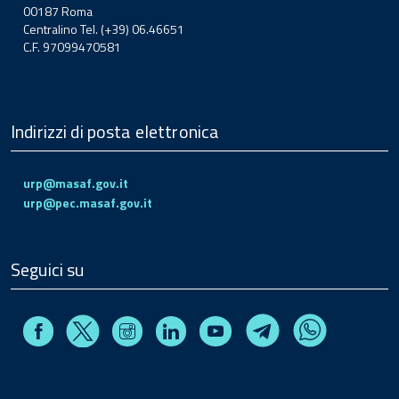
00187 Roma
Centralino Tel. (+39) 06.46651
C.F. 97099470581
Indirizzi di posta elettronica
urp@masaf.gov.it
urp@pec.masaf.gov.it
Seguici su
Facebook
Instagram
Linkedin
Youtube
X
Telegram
Whatsapp