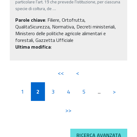
particolare l'art. 19 che prevede l'istituzione, per ciascuna
specie di coltura, de
…
Parole chiave
:
Filiere, Ortofrutta,
QualitaSicurezza, Normativa, Decreti ministeriali,
Ministero delle politiche agricole alimentari e
forestali, Gazzetta Ufficiale
Ultima modifica
:
<<
<
1
2
3
4
5
...
>
>>
RICERCA AVANZATA