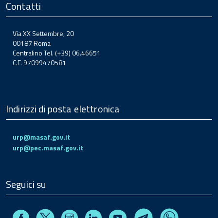
Contatti
Via XX Settembre, 20
00187 Roma
Centralino Tel. (+39) 06.46651
C.F. 97099470581
Indirizzi di posta elettronica
urp@masaf.gov.it
urp@pec.masaf.gov.it
Seguici su
Facebook
Instagram
Linkedin
Youtube