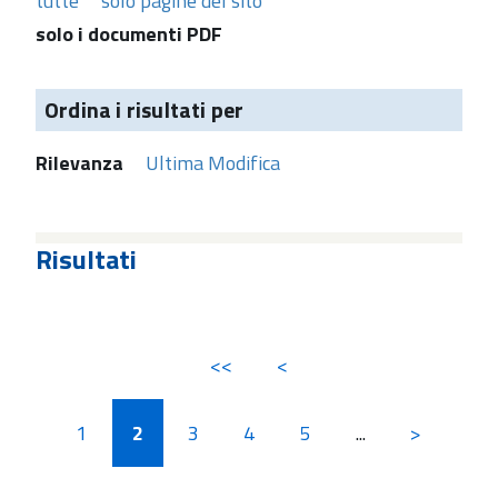
tutte
solo pagine del sito
solo i documenti PDF
Ordina i risultati per
Rilevanza
Ultima Modifica
Risultati
<<
<
1
2
3
4
5
...
>