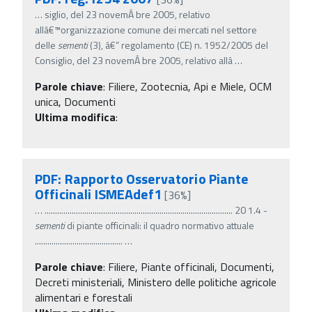
…
siglio, del 23 novemÂ­ bre 2005, relativo
allâ€™organizzazione comune dei mercati nel settore
delle
sementi
(3), â€” regolamento (CE) n. 1952/2005 del
Consiglio, del 23 novemÂ­ bre 2005, relativo allâ
…
Parole chiave
:
Filiere, Zootecnia, Api e Miele, OCM
unica, Documenti
Ultima modifica
:
PDF: Rapporto Osservatorio Piante
Officinali ISMEAdef1
[36%]
…
.......................................................................................... 20 1.4 -
sementi
di piante officinali: il quadro normativo attuale
..........................................
…
Parole chiave
:
Filiere, Piante officinali, Documenti,
Decreti ministeriali, Ministero delle politiche agricole
alimentari e forestali