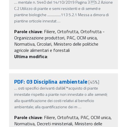
…
mentale n. 5440 del 14/10/2019 Pagina 3 5.2 Azione
C.2 Utilizzo di piante e semi resistenti e di
sementi
e
piantine biologiche ................113 5.2.1 Messa a dimora di
piantine orticole innestat
…
Parole chiave
:
Filiere, Ortofrutta, Ortofrutta -
Organizzazione produttori, PAC, OCM unica,
Normativa, Circolari, Ministero delle politiche
agricole alimentari e forestali
Ultima modifica
:
PDF: 03 Disciplina ambientale
[45%]
…
osti specifici derivanti dallâ€™acquisto di piante
innestate rispetto a piante non innestate o alle
sementi
;
alla quantificazione dei costi relativi al beneficio
ambientale; alla quantificazione dei m
…
Parole chiave
:
Filiere, Ortofrutta, PAC, OCM unica,
Normativa, Decreti ministeriali, Ministero delle