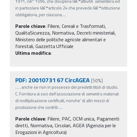
1971, nÂ° 1096, che disciplina lâ€™attivitÃ
sementi
era ed
in particolare lâ€™articolo 24 che prevede lâ€™istituzione
obbligatoria, per ciascuna
…
Parole chiave
:
Filiere, Cereali e Trasformati,
QualitaSicurezza, Normativa, Decreti ministeriali,
Ministero delle politiche agricole alimentari e
forestali, Gazzetta Ufficiale
Ultima modifica
:
PDF: 20010731 67 CircAGEA
[50%]
…
, anche se non in possesso dei predetti titoli di studio.
C. Fornitura ai soci dell'associazione di
sementi
o materiali
di moltiplicazione certificati, nonche' di altri mezzi di
produzione che contrib
…
Parole chiave
:
Filiere, PAC, OCM unica, Pagamenti
diretti, Normativa, Circolari, AGEA (Agenzia per le
Erogazioni in Agricoltura)