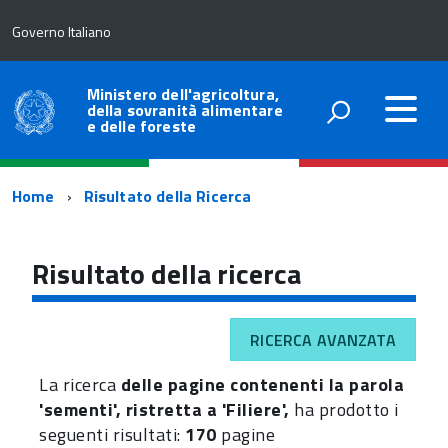
Governo Italiano
Ministero dell'agricoltura,
della sovranità alimentare
e delle foreste
Percorso
Home
Risultato della Ricerca
di
navigazione
Risultato della ricerca
RICERCA AVANZATA
La ricerca
delle pagine contenenti la parola
'sementi', ristretta a 'Filiere',
ha prodotto i
seguenti risultati:
170
pagine