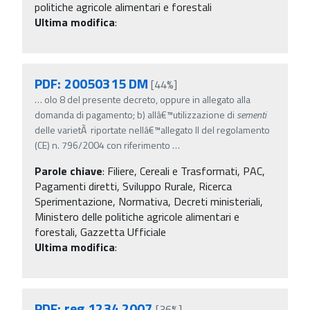
politiche agricole alimentari e forestali
Ultima modifica
:
PDF: 20050315 DM
[44%]
…
olo 8 del presente decreto, oppure in allegato alla
domanda di pagamento; b) allâ€™utilizzazione di
sementi
delle varietÃ riportate nellâ€™allegato II del regolamento
(CE) n. 796/2004 con riferimento
…
Parole chiave
:
Filiere, Cereali e Trasformati, PAC,
Pagamenti diretti, Sviluppo Rurale, Ricerca
Sperimentazione, Normativa, Decreti ministeriali,
Ministero delle politiche agricole alimentari e
forestali, Gazzetta Ufficiale
Ultima modifica
:
PDF: reg.1234 2007
[36%]