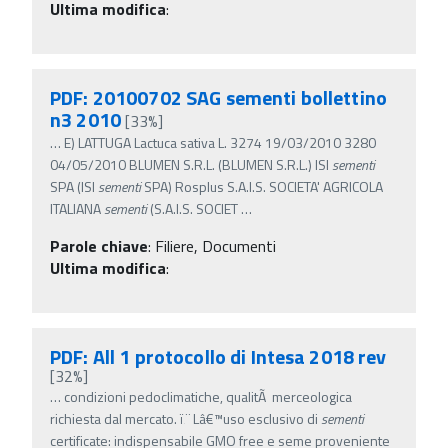
Ultima modifica
:
PDF: 20100702 SAG sementi bollettino
n3 2010
[33%]
…
E) LATTUGA Lactuca sativa L. 3274 19/03/2010 3280
04/05/2010 BLUMEN S.R.L. (BLUMEN S.R.L.) ISI
sementi
SPA (ISI
sementi
SPA) Rosplus S.A.I.S. SOCIETA' AGRICOLA
ITALIANA
sementi
(S.A.I.S. SOCIET
…
Parole chiave
:
Filiere, Documenti
Ultima modifica
:
PDF: All 1 protocollo di Intesa 2018 rev
[32%]
…
condizioni pedoclimatiche, qualitÃ merceologica
richiesta dal mercato. ï‚¨ Lâ€™uso esclusivo di
sementi
certificate: indispensabile GMO free e seme proveniente