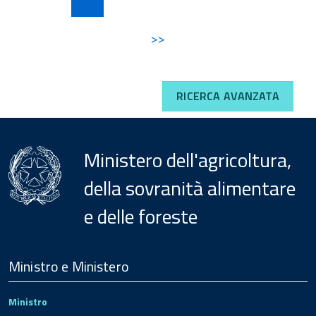
>>
RICERCA AVANZATA
Ministero dell'agricoltura,
della sovranità alimentare
e delle foreste
Menu
Footer
Ministro e Ministero
Ministro