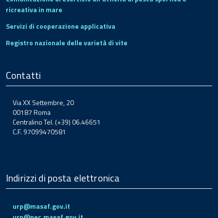
ricreativa in mare
Servizi di cooperazione applicativa
Registro nazionale delle varietà di vite
Contatti
Via XX Settembre, 20
00187 Roma
Centralino Tel. (+39) 06.46651
C.F. 97099470581
Indirizzi di posta elettronica
urp@masaf.gov.it
urp@pec.masaf.gov.it