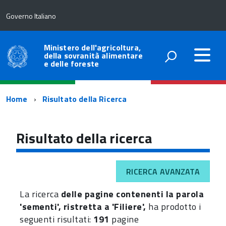
Governo Italiano
Ministero dell'agricoltura,
della sovranità alimentare
e delle foreste
Percorso
Home
Risultato della Ricerca
di
navigazione
Risultato della ricerca
RICERCA AVANZATA
La ricerca
delle pagine contenenti la parola
'sementi', ristretta a 'Filiere',
ha prodotto i
seguenti risultati:
191
pagine