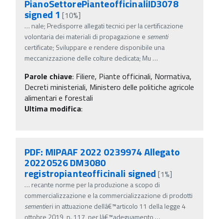
PianoSettorePianteofficinaliID3078
signed 1
[10%]
…
nale; Predisporre allegati tecnici per la certificazione
volontaria dei materiali di propagazione e
sementi
certificate; Sviluppare e rendere disponibile una
meccanizzazione delle colture dedicata; Mu
…
Parole chiave
:
Filiere, Piante officinali, Normativa,
Decreti ministeriali, Ministero delle politiche agricole
alimentari e forestali
Ultima modifica
:
PDF: MIPAAF 2022 0239974 Allegato
20220526 DM3080
registropianteofficinali signed
[1%]
…
recante norme per la produzione a scopo di
commercializzazione e la commercializzazione di prodotti
sementi
eri in attuazione dellâ€™articolo 11 della legge 4
ottobre 2019, n. 117, per lâ€™adeguamento
…