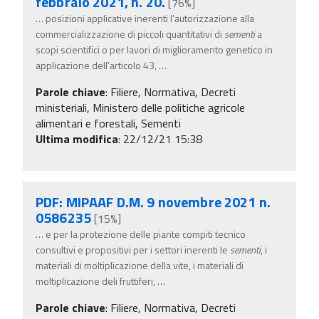
febbraio 2021, n. 20.
[76%]
…
posizioni applicative inerenti l'autorizzazione alla
commercializzazione di piccoli quantitativi di
sementi
a
scopi scientifici o per lavori di miglioramento genetico in
applicazione dell'articolo 43,
…
Parole chiave
:
Filiere, Normativa, Decreti
ministeriali, Ministero delle politiche agricole
alimentari e forestali, Sementi
Ultima modifica
: 22/12/21 15:38
PDF: MIPAAF D.M. 9 novembre 2021 n.
0586235
[15%]
…
e per la protezione delle piante compiti tecnico
consultivi e propositivi per i settori inerenti le
sementi
, i
materiali di moltiplicazione della vite, i materiali di
moltiplicazione deli fruttiferi,
…
Parole chiave
:
Filiere, Normativa, Decreti