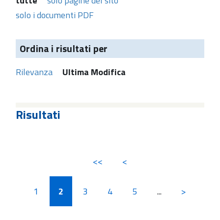
tutte
solo pagine del sito
solo i documenti PDF
Ordina i risultati per
Rilevanza
Ultima Modifica
Risultati
<<
<
1
2
3
4
5
...
>