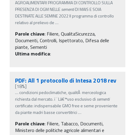
AGROALIMENTARI PROGRAMMA DI CONTROLLO SULLA
PRESENZA DI OGM NELLE
sementi
DI MAIS E SOIA
DESTINATE ALLE SEMINE 2022 Il programma di controllo
relativo al prelievo de
…
Parole chiave
:
Filiere, QualitaSicurezza,
Documenti, Controlli, Ispettorato, Difesa delle
piante, Sementi
Ultima modifica
:
PDF: All 1 protocollo di Intesa 2018 rev
[18%]
…
condizioni pedoclimatiche, qualitÃ merceologica
richiesta dal mercato. ï‚¨ Lâ€™uso esclusivo di
sementi
certificate: indispensabile GMO free e seme proveniente
da piante madri basse convertitrici
…
Parole chiave
:
Filiere, Tabacco, Documenti,
Ministero delle politiche agricole alimentari e