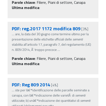
Parole chiave
:
Filiere, Piani di settore, Canapa
Ultima modifica
:
PDF: reg.2017 1172 modifica 809
[3%]
…
are, la data del 30 giugno come termine ultimo per la
presentazione delle etichette ufficiali delle
sementi
stabilita all'articolo 17, paragrafo 7, del regolamento (UE)
n. 809/2014, Ã¨ troppo precoce
…
Parole chiave
:
Filiere, Piani di settore, Canapa
Ultima modifica
:
PDF: Reg 809 2014
[4%]
…
ste per lâ€™identificazione delle parcelle seminate a
canapa, con lâ€™indicazione delle varietÃ di
sementi
utilizzate; b) unâ€™indicazione dei quantitativi di
sementi
utilizzati (chilogrammi per etta
…