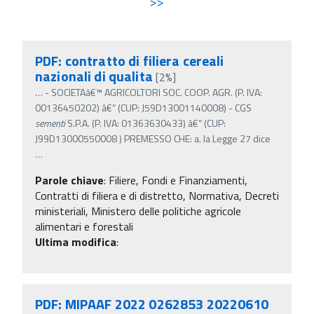
>>
PDF: contratto di filiera cereali
nazionali di qualita
[2%]
…
- SOCIETAâ€™ AGRICOLTORI SOC. COOP. AGR. (P. IVA:
00136450202) â€“ (CUP: J59D13001140008) - CGS
sementi
S.P.A. (P. IVA: 01363630433) â€“ (CUP:
J99D13000550008 ) PREMESSO CHE: a. la Legge 27 dice
…
Parole chiave
:
Filiere, Fondi e Finanziamenti,
Contratti di filiera e di distretto, Normativa, Decreti
ministeriali, Ministero delle politiche agricole
alimentari e forestali
Ultima modifica
:
PDF: MIPAAF 2022 0262853 20220610