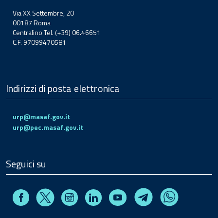
Via XX Settembre, 20
00187 Roma
Centralino Tel. (+39) 06.46651
C.F. 97099470581
Indirizzi di posta elettronica
urp@masaf.gov.it
urp@pec.masaf.gov.it
Seguici su
Facebook
Instagram
Linkedin
Youtube
X
Telegram
Whatsapp