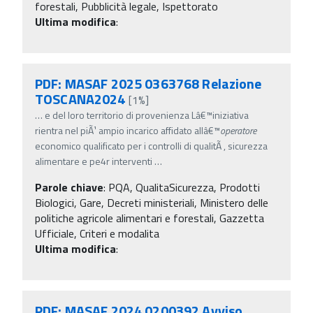
forestali, Pubblicità legale, Ispettorato
Ultima modifica
:
PDF: MASAF 2025 0363768 Relazione
TOSCANA2024
[1%]
…
e del loro territorio di provenienza Lâ€™iniziativa
rientra nel piÃ¹ ampio incarico affidato allâ€™
operatore
economico qualificato per i controlli di qualitÃ , sicurezza
alimentare e pe4r interventi
…
Parole chiave
:
PQA, QualitaSicurezza, Prodotti
Biologici, Gare, Decreti ministeriali, Ministero delle
politiche agricole alimentari e forestali, Gazzetta
Ufficiale, Criteri e modalita
Ultima modifica
:
PDF: MASAF 2024 0200392 Avviso