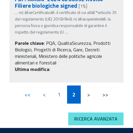
Filiere biologiche signed
[1%]
…
m) â€œCertificatoâ€: il certificato di cui allâ€™articolo 35
del regolamento (UE) 2018/848; n) â€œ
operatore
â€: la
persona fisica o giuridica responsabile di garantire il
rispetto del regolamento (U
…
Parole chiave
:
PQA, QualitaSicurezza, Prodotti
Biologici, Progetti di Ricerca, Gare, Decreti
ministeriali, Ministero delle politiche agricole
alimentari e forestali
Ultima modifica
:
<<
<
1
2
>
>>
RICERCA AVANZATA