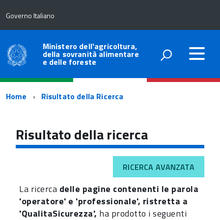
Governo Italiano
Ministero dell'agricoltura,
della sovranità alimentare
e delle foreste
Percorso
Home
Risultato della Ricerca
di
navigazione
Risultato della ricerca
RICERCA AVANZATA
La ricerca
delle pagine contenenti le parola
'operatore' e 'professionale', ristretta a
'QualitaSicurezza',
ha prodotto i seguenti