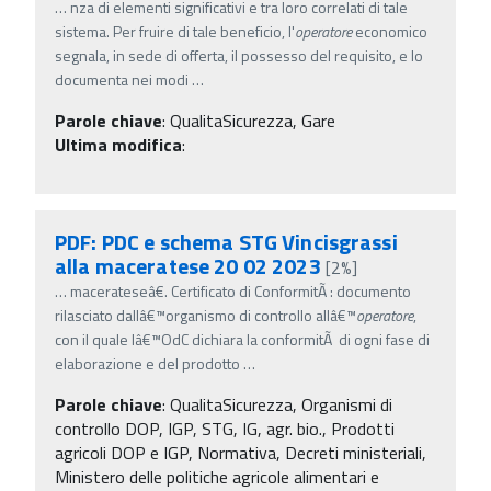
…
nza di elementi significativi e tra loro correlati di tale
sistema. Per fruire di tale beneficio, l'
operatore
economico
segnala, in sede di offerta, il possesso del requisito, e lo
documenta nei modi
…
Parole chiave
:
QualitaSicurezza, Gare
Ultima modifica
:
PDF: PDC e schema STG Vincisgrassi
alla maceratese 20 02 2023
[2%]
…
macerateseâ€. Certificato di ConformitÃ : documento
rilasciato dallâ€™organismo di controllo allâ€™
operatore
,
con il quale lâ€™OdC dichiara la conformitÃ di ogni fase di
elaborazione e del prodotto
…
Parole chiave
:
QualitaSicurezza, Organismi di
controllo DOP, IGP, STG, IG, agr. bio., Prodotti
agricoli DOP e IGP, Normativa, Decreti ministeriali,
Ministero delle politiche agricole alimentari e