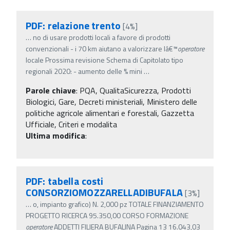
PDF: relazione trento
[4%]
…
no di usare prodotti locali a favore di prodotti
convenzionali - i 70 km aiutano a valorizzare lâ€™
operatore
locale Prossima revisione Schema di Capitolato tipo
regionali 2020: - aumento delle % mini
…
Parole chiave
:
PQA, QualitaSicurezza, Prodotti
Biologici, Gare, Decreti ministeriali, Ministero delle
politiche agricole alimentari e forestali, Gazzetta
Ufficiale, Criteri e modalita
Ultima modifica
:
PDF: tabella costi
CONSORZIOMOZZARELLADIBUFALA
[3%]
…
o, impianto grafico) N. 2,000 pz TOTALE FINANZIAMENTO
PROGETTO RICERCA 95.350,00 CORSO FORMAZIONE
operatore
ADDETTI FILIERA BUFALINA Pagina 13 16.043,03