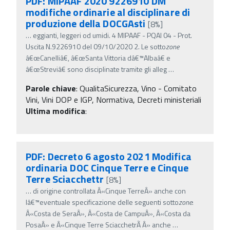
PDF: MIPAAF 2020 9226910 DM
modifiche ordinarie al disciplinare di
produzione della DOCGAsti
[8%]
…
eggianti, leggeri od umidi. 4 MIPAAF - PQAI 04 - Prot.
Uscita N.9226910 del 09/10/2020 2. Le sotto
zone
â€œCanelliâ€, â€œSanta Vittoria dâ€™Albaâ€ e
â€œStreviâ€ sono disciplinate tramite gli alleg
…
Parole chiave
:
QualitaSicurezza, Vino - Comitato
Vini, Vini DOP e IGP, Normativa, Decreti ministeriali
Ultima modifica
:
PDF: Decreto 6 agosto 2021 Modifica
ordinaria DOC Cinque Terre e Cinque
Terre Sciacchettr
[8%]
…
di origine controllata Â«Cinque TerreÂ» anche con
lâ€™eventuale specificazione delle seguenti sotto
zone
:
Â«Costa de SeraÂ», Â«Costa de CampuÂ», Â«Costa da
PosaÂ» e Â«Cinque Terre SciacchetrÃ Â» anche
…