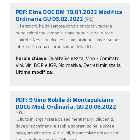
PDF: Etna DOC DM 19.01.2022 Modifica
Ordinaria GU 03.02.2022
[9%]
…
i eruzioni, ha da sempre condizionato la vita delle
popolazioni che vivono alle sue pendici e nelle
zone
limitrofe. Nessuno di questi comuni viene compreso per
intero nella zona di produzione della DO
…
Parole chiave
:
QualitaSicurezza, Vino - Comitato
Vini, Vini DOP e IGP, Normativa, Decreti ministeriali
Ultima modifica
:
PDF: 9 Vino Nobile di Montepulciano
DOCG Mod. Ordinaria. GU 20.06.2022
[9%]
…
ituito in larga misura da sedimenti marini pliocenici,
dove predominano le sabbie soprattutto nelle
zone
a
maggiore altitudine. Altri suoli, in particolare nei versanti
che scendono verso la Valdichia
…