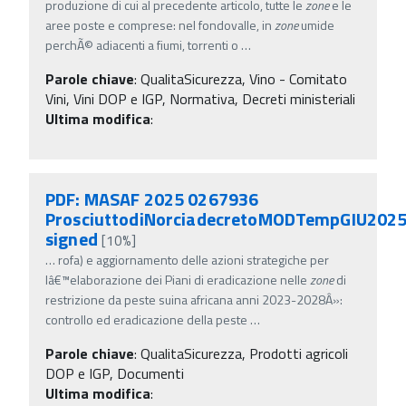
produzione di cui al precedente articolo, tutte le
zone
e le
aree poste e comprese: nel fondovalle, in
zone
umide
perchÃ© adiacenti a fiumi, torrenti o
…
Parole chiave
:
QualitaSicurezza, Vino - Comitato
Vini, Vini DOP e IGP, Normativa, Decreti ministeriali
Ultima modifica
:
PDF: MASAF 2025 0267936
ProsciuttodiNorciadecretoMODTempGIU202
signed
[10%]
…
rofa) e aggiornamento delle azioni strategiche per
lâ€™elaborazione dei Piani di eradicazione nelle
zone
di
restrizione da peste suina africana anni 2023-2028Â»:
controllo ed eradicazione della peste
…
Parole chiave
:
QualitaSicurezza, Prodotti agricoli
DOP e IGP, Documenti
Ultima modifica
: