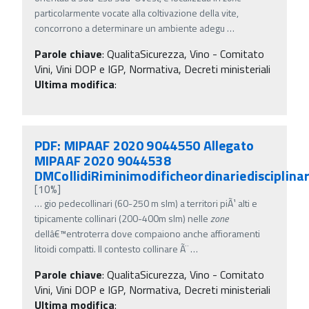
particolarmente vocate alla coltivazione della vite,
concorrono a determinare un ambiente adegu
…
Parole chiave
:
QualitaSicurezza, Vino - Comitato
Vini, Vini DOP e IGP, Normativa, Decreti ministeriali
Ultima modifica
:
PDF: MIPAAF 2020 9044550 Allegato
MIPAAF 2020 9044538
DMCollidiRiminimodificheordinariedisciplina
[10%]
…
gio pedecollinari (60-250 m slm) a territori piÃ¹ alti e
tipicamente collinari (200-400m slm) nelle
zone
dellâ€™entroterra dove compaiono anche affioramenti
litoidi compatti. Il contesto collinare Ã¨
…
Parole chiave
:
QualitaSicurezza, Vino - Comitato
Vini, Vini DOP e IGP, Normativa, Decreti ministeriali
Ultima modifica
: