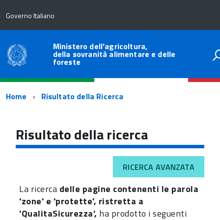
Governo Italiano
Ministero dell'agricoltura,
della sovranità alimentare e delle
foreste
Percorso
Home
Risultato della Ricerca
di
navigazione
Risultato della ricerca
RICERCA AVANZATA
La ricerca
delle pagine contenenti le parola
'zone' e 'protette', ristretta a
'QualitaSicurezza',
ha prodotto i seguenti