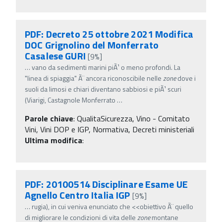
PDF: Decreto 25 ottobre 2021 Modifica
DOC Grignolino del Monferrato
Casalese GURI
[9%]
…
vano da sedimenti marini piÃ¹ o meno profondi. La
"linea di spiaggia" Ã¨ ancora riconoscibile nelle
zone
dove i
suoli da limosi e chiari diventano sabbiosi e piÃ¹ scuri
(Viarigi, Castagnole Monferrato
…
Parole chiave
:
QualitaSicurezza, Vino - Comitato
Vini, Vini DOP e IGP, Normativa, Decreti ministeriali
Ultima modifica
:
PDF: 20100514 Disciplinare Esame UE
Agnello Centro Italia IGP
[9%]
…
rugia), in cui veniva enunciato che <<obiettivo Ã¨ quello
di migliorare le condizioni di vita delle
zone
montane