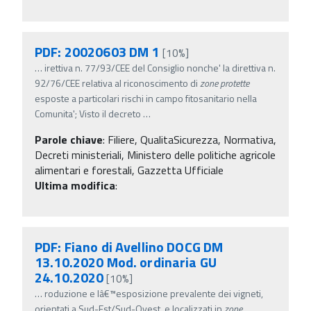
PDF: 20020603 DM 1
[10%]
…
irettiva n. 77/93/CEE del Consiglio nonche' la direttiva n.
92/76/CEE relativa al riconoscimento di
zone
protette
esposte a particolari rischi in campo fitosanitario nella
Comunita'; Visto il decreto
…
Parole chiave
:
Filiere, QualitaSicurezza, Normativa,
Decreti ministeriali, Ministero delle politiche agricole
alimentari e forestali, Gazzetta Ufficiale
Ultima modifica
:
PDF: Fiano di Avellino DOCG DM
13.10.2020 Mod. ordinaria GU
24.10.2020
[10%]
…
roduzione e lâ€™esposizione prevalente dei vigneti,
orientati a Sud-Est/Sud-Ovest, e localizzati in
zone