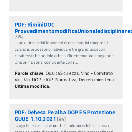
PDF: RiminiDOC
ProvvedimentomodificaUnionaledisciplinare
[9%]
…
ari e circoscritti fenomeni di dissesto, ivi compresi i
calanchi. Si possono individuare tre grandi
zone
con
caratteristiche pedologiche sufficientemente omogenee. -
Una prima zona, coincidente con i
…
Parole chiave
:
QualitaSicurezza, Vino - Comitato
Vini, Vini DOP e IGP, Normativa, Decreti ministeriali
Ultima modifica
:
PDF: Dehesa Pe alba DOP ES Protezione
GUUE 1.10.2021
[9%]
…
ogiche e climatiche uniche, uniformi in tutta la zona e,
come spiegato di seguito, differenti dalle
zone
confinanti.