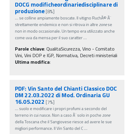
DOCG modificheordinariedisciplinare di
produzione
[8%]
…
se colline ampiamente boscate. Il vitigno RuchÃ© Ã¨
strettamente endemico e non si ritrova in altre
zone
se
non in modo occasionale. Un tempo era utilizzato anche
come uva da mensa per il suo caratter
…
Parole chiave
:
QualitaSicurezza, Vino - Comitato
Vini, Vini DOP e IGP, Normativa, Decreti ministeriali
Ultima modifica
:
PDF: Vin Santo del Chianti Classico DOC
DM 22.03.2022 di Mod. Ordinaria GU
16.05.2022
[7%]
…
suolo e modificare i propri profumi a secondo del
terreno in cui nasce. Non a caso Ã¨ solo in poche
zone
della Toscana che il Sangiovese riesce ad avere le sue
migliori performance. Il Vin Santo del C
…