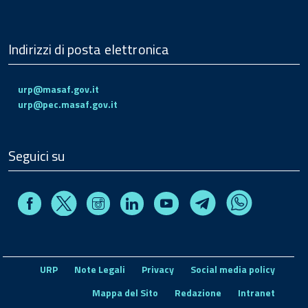
Indirizzi di posta elettronica
urp@masaf.gov.it
urp@pec.masaf.gov.it
Seguici su
Facebook
Instagram
Linkedin
Youtube
X
Telegram
Whatsapp
URP
Note Legali
Privacy
Social media policy
Mappa del Sito
Redazione
Intranet