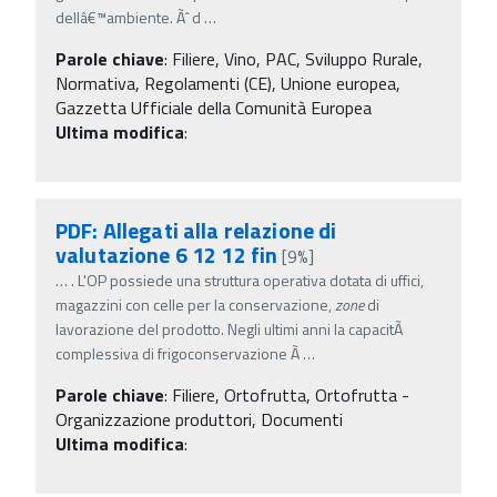
dellâ€™ambiente. Ãˆ d
…
Parole chiave
:
Filiere, Vino, PAC, Sviluppo Rurale,
Normativa, Regolamenti (CE), Unione europea,
Gazzetta Ufficiale della Comunità Europea
Ultima modifica
:
PDF: Allegati alla relazione di
valutazione 6 12 12 fin
[9%]
…
. L'OP possiede una struttura operativa dotata di uffici,
magazzini con celle per la conservazione,
zone
di
lavorazione del prodotto. Negli ultimi anni la capacitÃ
complessiva di frigoconservazione Ã
…
Parole chiave
:
Filiere, Ortofrutta, Ortofrutta -
Organizzazione produttori, Documenti
Ultima modifica
: