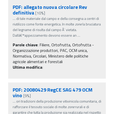
PDF: allegato nuova circolare Rev
definitiva
[10%]
…
di tale materiale dal campo e della consegna a centri di
riutilizzo come fonte energetica. In molte
zone
la bruciatura
del legname di risulta dal campo Ã¨ vietata.
Dallâ€™appezzamento devono essere an
…
Parole chiave
:
Filiere, Ortofrutta, Ortofrutta -
Organizzazione produttori, PAC, OCM unica,
Normativa, Circolari, Ministero delle politiche
agricole alimentari e forestali
Ultima modifica
:
PDF: 20080429 RegCE SAG 479 OCM
vino
[9%]
…
ori tradizioni della produzione vitivinicola comunitaria, di
rafforzare il tessuto sociale di molte
zone
rurali e di
garantire che tutta la produzione sia realizzata nel rispetto