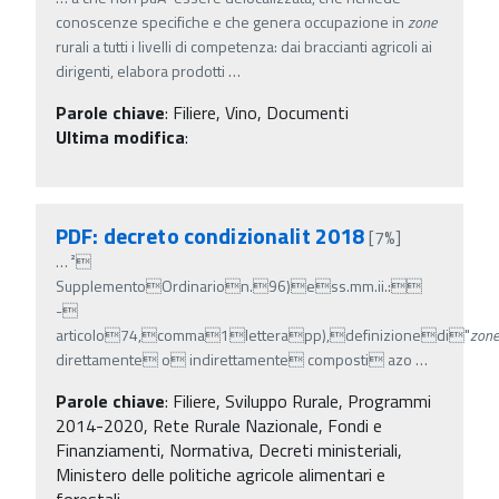
conoscenze specifiche e che genera occupazione in
zone
rurali a tutti i livelli di competenza: dai braccianti agricoli ai
dirigenti, elabora prodotti
…
Parole chiave
:
Filiere, Vino, Documenti
Ultima modifica
:
PDF: decreto condizionalit 2018
[7%]
…
²
SupplementoOrdinarion.96)ess.mm.ii.:
-
articolo74,comma1letterapp),definizionedi"
zone
direttamente o indirettamente composti azo
…
Parole chiave
:
Filiere, Sviluppo Rurale, Programmi
2014-2020, Rete Rurale Nazionale, Fondi e
Finanziamenti, Normativa, Decreti ministeriali,
Ministero delle politiche agricole alimentari e
forestali