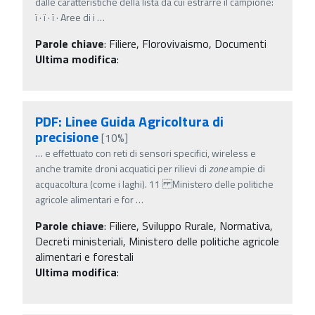
dalle caratteristiche della lista da cui estrarre il campione:
ï‚· ï‚· ï‚· Aree di i
…
Parole chiave
:
Filiere, Florovivaismo, Documenti
Ultima modifica
:
PDF: Linee Guida Agricoltura di
precisione
[10%]
…
e effettuato con reti di sensori specifici, wireless e
anche tramite droni acquatici per rilievi di
zone
ampie di
acquacoltura (come i laghi). 11 Ministero delle politiche
agricole alimentari e for
…
Parole chiave
:
Filiere, Sviluppo Rurale, Normativa,
Decreti ministeriali, Ministero delle politiche agricole
alimentari e forestali
Ultima modifica
: