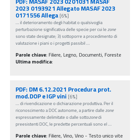
PDF: MASAF 2023 0201031 MASAF
2023 0193921 Allegato MASAF 2023
0171556 Allega
[6%]
…
il deterioramento degli habitat o qualsivoglia
perturbazione significativa delle specie per cui le
zone
sono state designate; 3) sottoporre a procedimento di
valutazione i piani o i progetti passibil
…
Parole chiave
:
Filiere, Legno, Documenti, Foreste
Ultima modifica
:
PDF: DM 6.12.2021 Procedura prot.
mod.DOP e IGP vini
[6%]
…
di rivendicazione o dichiarazione produttiva. Per il
riconoscimento a DOC autonome, a partire dalle
zone
espressamente delimitate o dalle sotto
zone
di
preesistenti DOC, le predette percentuali sono el
…
Parole chiave
:
Filiere, Vino, Vino - Testo unico vite