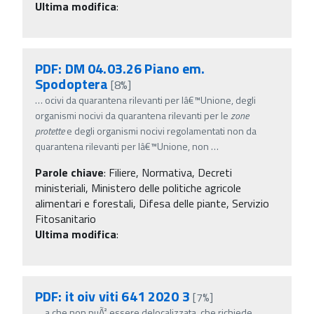
Ultima modifica
:
PDF: DM 04.03.26 Piano em.
Spodoptera
[8%]
…
ocivi da quarantena rilevanti per lâ€™Unione, degli
organismi nocivi da quarantena rilevanti per le
zone
protette
e degli organismi nocivi regolamentati non da
quarantena rilevanti per lâ€™Unione, non
…
Parole chiave
:
Filiere, Normativa, Decreti
ministeriali, Ministero delle politiche agricole
alimentari e forestali, Difesa delle piante, Servizio
Fitosanitario
Ultima modifica
:
PDF: it oiv viti 641 2020 3
[7%]
…
a che non puÃ² essere delocalizzata, che richiede