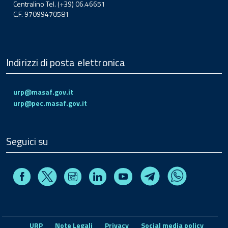
Centralino Tel. (+39) 06.46651
C.F. 97099470581
Indirizzi di posta elettronica
urp@masaf.gov.it
urp@pec.masaf.gov.it
Seguici su
Facebook
Instagram
Linkedin
Youtube
X
Telegram
Whatsapp
URP
Note Legali
Privacy
Social media policy