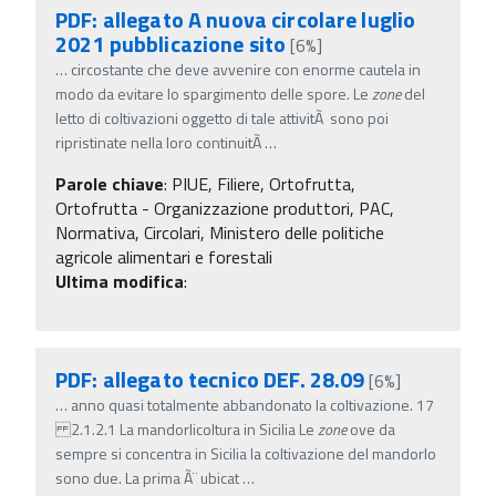
PDF: allegato A nuova circolare luglio
2021 pubblicazione sito
[6%]
…
circostante che deve avvenire con enorme cautela in
modo da evitare lo spargimento delle spore. Le
zone
del
letto di coltivazioni oggetto di tale attivitÃ sono poi
ripristinate nella loro continuitÃ
…
Parole chiave
:
PIUE, Filiere, Ortofrutta,
Ortofrutta - Organizzazione produttori, PAC,
Normativa, Circolari, Ministero delle politiche
agricole alimentari e forestali
Ultima modifica
:
PDF: allegato tecnico DEF. 28.09
[6%]
…
anno quasi totalmente abbandonato la coltivazione. 17
2.1.2.1 La mandorlicoltura in Sicilia Le
zone
ove da
sempre si concentra in Sicilia la coltivazione del mandorlo
sono due. La prima Ã¨ ubicat
…