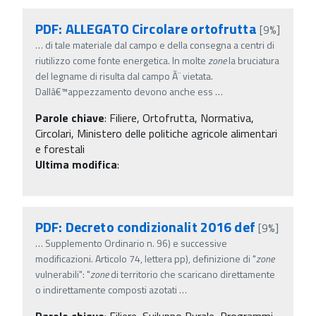
PDF: ALLEGATO Circolare ortofrutta
[9%]
…
di tale materiale dal campo e della consegna a centri di
riutilizzo come fonte energetica. In molte
zone
la bruciatura
del legname di risulta dal campo Ã¨ vietata.
Dallâ€™appezzamento devono anche ess
…
Parole chiave
:
Filiere, Ortofrutta, Normativa,
Circolari, Ministero delle politiche agricole alimentari
e forestali
Ultima modifica
:
PDF: Decreto condizionalit 2016 def
[9%]
…
Supplemento Ordinario n. 96) e successive
modificazioni. Articolo 74, lettera pp), definizione di "
zone
vulnerabili": "
zone
di territorio che scaricano direttamente
o indirettamente composti azotati
…
Parole chiave
:
Filiere, Sviluppo Rurale, Programmi