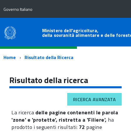
Governo Italiano
Ministero dell'agricoltura,
della sovranità alimentare e delle forest
Percorso
Home
Risultato della Ricerca
di
navigazione
Risultato della ricerca
RICERCA AVANZATA
La ricerca
delle pagine contenenti le parola
'zone' e 'protette', ristretta a 'Filiere',
ha
prodotto i seguenti risultati:
72
pagine