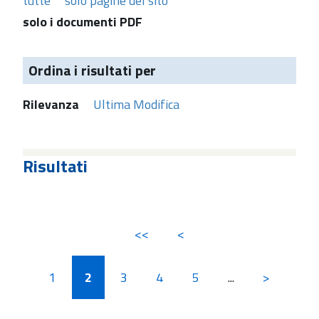
tutte
solo pagine del sito
solo i documenti PDF
Ordina i risultati per
Rilevanza
Ultima Modifica
Risultati
<<
<
1
2
3
4
5
...
>