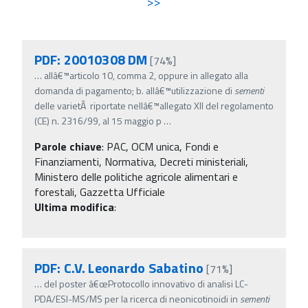
>>
PDF: 20010308 DM
[74%]
…
allâ€™articolo 10, comma 2, oppure in allegato alla
domanda di pagamento; b. allâ€™utilizzazione di
sementi
delle varietÃ riportate nellâ€™allegato XII del regolamento
(CE) n. 2316/99, al 15 maggio p
…
Parole chiave
:
PAC, OCM unica, Fondi e
Finanziamenti, Normativa, Decreti ministeriali,
Ministero delle politiche agricole alimentari e
forestali, Gazzetta Ufficiale
Ultima modifica
:
PDF: C.V. Leonardo Sabatino
[71%]
…
del poster â€œProtocollo innovativo di analisi LC-
PDA/ESI-MS/MS per la ricerca di neonicotinoidi in
sementi