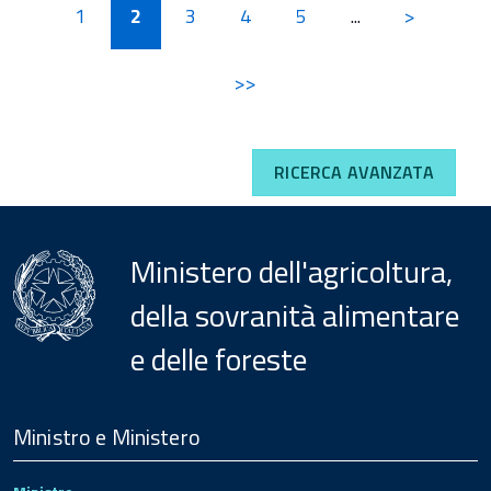
1
2
3
4
5
...
>
>>
RICERCA AVANZATA
Ministero dell'agricoltura,
della sovranità alimentare
e delle foreste
Menu
Footer
Ministro e Ministero