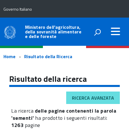
Governo Italiano
Ministero dell'agricoltura,
della sovranità alimentare
e delle foreste
Percorso
Home
Risultato della Ricerca
di
navigazione
Risultato della ricerca
RICERCA AVANZATA
La ricerca
delle pagine contenenti la parola
'sementi'
ha prodotto i seguenti risultati:
1263
pagine