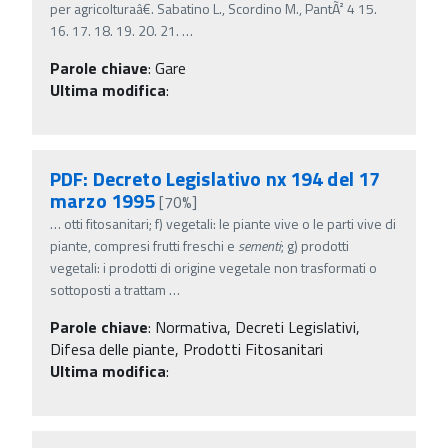
per agricolturaâ€. Sabatino L., Scordino M., PantÃ² 4 15.
16. 17. 18. 19. 20. 21.
…
Parole chiave
:
Gare
Ultima modifica
:
PDF: Decreto Legislativo nx 194 del 17
marzo 1995
[70%]
…
otti fitosanitari; f) vegetali: le piante vive o le parti vive di
piante, compresi frutti freschi e
sementi
; g) prodotti
vegetali: i prodotti di origine vegetale non trasformati o
sottoposti a trattam
…
Parole chiave
:
Normativa, Decreti Legislativi,
Difesa delle piante, Prodotti Fitosanitari
Ultima modifica
: