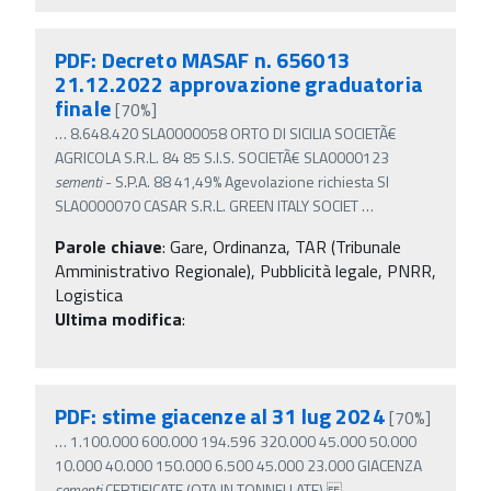
PDF: Decreto MASAF n. 656013
21.12.2022 approvazione graduatoria
finale
[70%]
…
8.648.420 SLA0000058 ORTO DI SICILIA SOCIETÃ€
AGRICOLA S.R.L. 84 85 S.I.S. SOCIETÃ€ SLA0000123
sementi
- S.P.A. 88 41,49% Agevolazione richiesta SI
SLA0000070 CASAR S.R.L. GREEN ITALY SOCIET
…
Parole chiave
:
Gare, Ordinanza, TAR (Tribunale
Amministrativo Regionale), Pubblicità legale, PNRR,
Logistica
Ultima modifica
:
PDF: stime giacenze al 31 lug 2024
[70%]
…
1.100.000 600.000 194.596 320.000 45.000 50.000
10.000 40.000 150.000 6.500 45.000 23.000 GIACENZA
sementi
CERTIFICATE (QTA IN TONNELLATE)