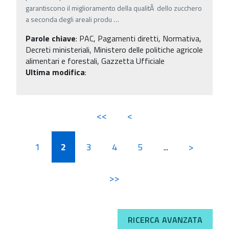
garantiscono il miglioramento della qualitÃ dello zucchero
a seconda degli areali produ
…
Parole chiave
:
PAC, Pagamenti diretti, Normativa,
Decreti ministeriali, Ministero delle politiche agricole
alimentari e forestali, Gazzetta Ufficiale
Ultima modifica
:
<<
<
1
2
3
4
5
...
>
>>
RICERCA AVANZATA