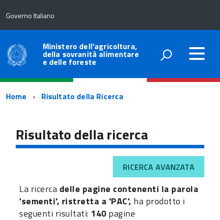
Governo Italiano
Ministero dell'agricoltura,
della sovranità alimentare
e delle foreste
Percorso
Home
Risultato della Ricerca
di
navigazione
Risultato della ricerca
RICERCA AVANZATA
La ricerca
delle pagine contenenti la parola
'sementi', ristretta a 'PAC',
ha prodotto i
seguenti risultati:
140
pagine