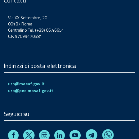
Contatti
Via XX Settembre, 20
00187 Roma
Centralino Tel. (+39) 06.46651
C.F. 97099470581
Indirizzi di posta elettronica
urp@masaf.gov.it
urp@pec.masaf.gov.it
Seguici su
Facebook
Instagram
Linkedin
Youtube
X
Telegram
Whatsapp