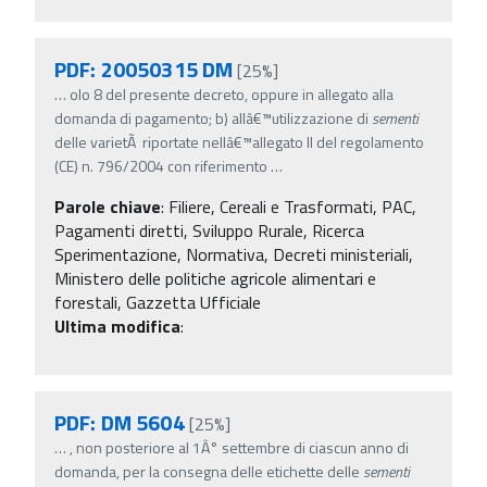
PDF: 20050315 DM
[25%]
…
olo 8 del presente decreto, oppure in allegato alla
domanda di pagamento; b) allâ€™utilizzazione di
sementi
delle varietÃ riportate nellâ€™allegato II del regolamento
(CE) n. 796/2004 con riferimento
…
Parole chiave
:
Filiere, Cereali e Trasformati, PAC,
Pagamenti diretti, Sviluppo Rurale, Ricerca
Sperimentazione, Normativa, Decreti ministeriali,
Ministero delle politiche agricole alimentari e
forestali, Gazzetta Ufficiale
Ultima modifica
:
PDF: DM 5604
[25%]
…
, non posteriore al 1Â° settembre di ciascun anno di
domanda, per la consegna delle etichette delle
sementi