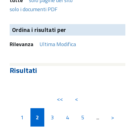
tutte
solo pagine del sito
solo i documenti PDF
Ordina i risultati per
Rilevanza
Ultima Modifica
Risultati
<<
<
1
2
3
4
5
...
>