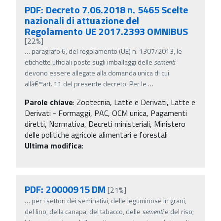
PDF: Decreto 7.06.2018 n. 5465 Scelte
nazionali di attuazione del
Regolamento UE 2017.2393 OMNIBUS
[22%]
…
paragrafo 6, del regolamento (UE) n. 1307/2013, le
etichette ufficiali poste sugli imballaggi delle
sementi
devono essere allegate alla domanda unica di cui
allâ€™art. 11 del presente decreto. Per le
…
Parole chiave
:
Zootecnia, Latte e Derivati, Latte e
Derivati - Formaggi, PAC, OCM unica, Pagamenti
diretti, Normativa, Decreti ministeriali, Ministero
delle politiche agricole alimentari e forestali
Ultima modifica
:
PDF: 20000915 DM
[21%]
…
per i settori dei seminativi, delle leguminose in grani,
del lino, della canapa, del tabacco, delle
sementi
e del riso;