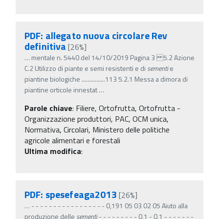
PDF: allegato nuova circolare Rev
definitiva
[26%]
…
mentale n. 5440 del 14/10/2019 Pagina 3 5.2 Azione
C.2 Utilizzo di piante e semi resistenti e di
sementi
e
piantine biologiche ................113 5.2.1 Messa a dimora di
piantine orticole innestat
…
Parole chiave
:
Filiere, Ortofrutta, Ortofrutta -
Organizzazione produttori, PAC, OCM unica,
Normativa, Circolari, Ministero delle politiche
agricole alimentari e forestali
Ultima modifica
:
PDF: spesefeaga2013
[26%]
…
- - - - - - - - - - - - - - - - - 0,191 05 03 02 05 Aiuto alla
produzione delle
sementi
- - - - - - - - - 0,1 - 0,1 - - - - - - -