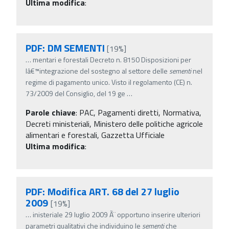
Ultima modifica
:
PDF: DM SEMENTI
[19%]
…
mentari e forestali Decreto n. 8150 Disposizioni per
lâ€™integrazione del sostegno al settore delle
sementi
nel
regime di pagamento unico. Visto il regolamento (CE) n.
73/2009 del Consiglio, del 19 ge
…
Parole chiave
:
PAC, Pagamenti diretti, Normativa,
Decreti ministeriali, Ministero delle politiche agricole
alimentari e forestali, Gazzetta Ufficiale
Ultima modifica
:
PDF: Modifica ART. 68 del 27 luglio
2009
[19%]
…
inisteriale 29 luglio 2009 Ã¨ opportuno inserire ulteriori
parametri qualitativi che individuino le
sementi
che