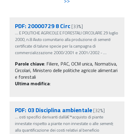
>>
PDF: 20000729 8 Circ
[33%]
…
E POLITICHE AGRICOLE E FORESTALI CIRCOLARE 29 luglio
2000, n.8 Aiuto comunitario alla produzione di
sementi
certificate di talune specie per la campagna di
commercializzazione 2000/2001 e 2001/2002 -
…
Parole chiave
:
Filiere, PAC, OCM unica, Normativa,
Circolari, Ministero delle politiche agricole alimentari
e forestali
Ultima modifica
:
PDF: 03 Disciplina ambientale
[32%]
…
osti specifici derivanti dallâ€™acquisto di piante
innestate rispetto a piante non innestate o alle
sementi
;
alla quantificazione dei costi relativi al beneficio