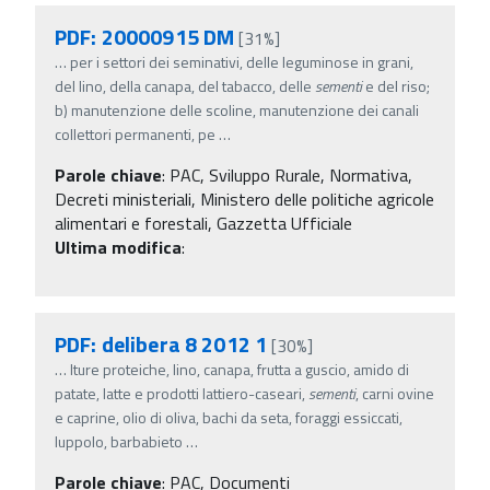
PDF: 20000915 DM
[31%]
…
per i settori dei seminativi, delle leguminose in grani,
del lino, della canapa, del tabacco, delle
sementi
e del riso;
b) manutenzione delle scoline, manutenzione dei canali
collettori permanenti, pe
…
Parole chiave
:
PAC, Sviluppo Rurale, Normativa,
Decreti ministeriali, Ministero delle politiche agricole
alimentari e forestali, Gazzetta Ufficiale
Ultima modifica
:
PDF: delibera 8 2012 1
[30%]
…
lture proteiche, lino, canapa, frutta a guscio, amido di
patate, latte e prodotti lattiero-caseari,
sementi
, carni ovine
e caprine, olio di oliva, bachi da seta, foraggi essiccati,
luppolo, barbabieto
…
Parole chiave
:
PAC, Documenti