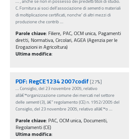
…
, anche se non in possesso dei predetti titoli di studio.
C. Fornitura ai soci dell'associazione di
sementi
o materiali
di moltiplicazione certificati, nonche' di altri mezzi di
produzione che contrib
…
Parole chiave
:
Filiere, PAC, OCM unica, Pagamenti
diretti, Normativa, Circolari, AGEA (Agenzia per le
Erogazioni in Agricoltura)
Ultima modifica
:
PDF: RegCE1234 2007codif
[27%]
…
Consiglio, del 23 novembre 2005, relativo
allâ€™organizzazione comune dei mercati nel settore
delle
sementi
(3), â€” regolamento (CE) n. 1952/2005 del
Consiglio, del 23 novembre 2005, relativo allâ€™o
…
Parole chiave
:
PAC, OCM unica, Documenti,
Regolamenti (CE)
Ultima modifica
: