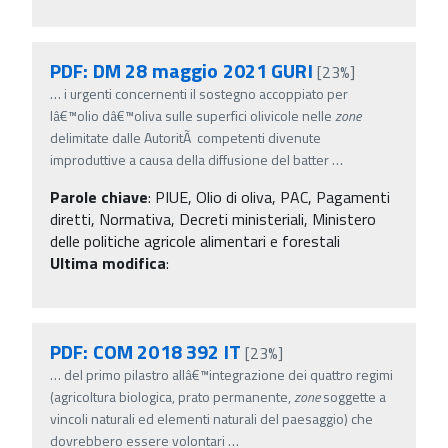
PDF: DM 28 maggio 2021 GURI
[23%]
…
i urgenti concernenti il sostegno accoppiato per
lâ€™olio dâ€™oliva sulle superfici olivicole nelle
zone
delimitate dalle AutoritÃ competenti divenute
improduttive a causa della diffusione del batter
…
Parole chiave
:
PIUE, Olio di oliva, PAC, Pagamenti
diretti, Normativa, Decreti ministeriali, Ministero
delle politiche agricole alimentari e forestali
Ultima modifica
:
PDF: COM 2018 392 IT
[23%]
…
del primo pilastro allâ€™integrazione dei quattro regimi
(agricoltura biologica, prato permanente,
zone
soggette a
vincoli naturali ed elementi naturali del paesaggio) che
dovrebbero essere volontari
…