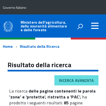
Governo Italiano
Ministero dell'agricoltura,
della sovranità alimentare
e delle foreste
Percorso
Home
Risultato della Ricerca
di
navigazione
Risultato della ricerca
RICERCA AVANZATA
La ricerca
delle pagine contenenti le parola
'zone' e 'protette', ristretta a 'PAC',
ha
prodotto i seguenti risultati:
85
pagine