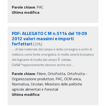
Parole chiave
:
PAC
Ultima modifica
:
PDF: ALLEGATO C M n.5114 del 19 09
2012 valori massimi e importi
forfettari
[20%]
…
di tale materiale dal campo e della consegna a centri di
riutilizzo come fonte energetica. In molte
zone
la bruciatura
del legname di risulta dal campo Ã¨ vietata.
Dallâ€™appezzamento devono anche ess
…
Parole chiave
:
Filiere, Ortofrutta, Ortofrutta -
Organizzazione produttori, PAC, OCM unica,
Normativa, Circolari, Ministero delle politiche
agricole alimentari e forestali
Ultima modifica
: