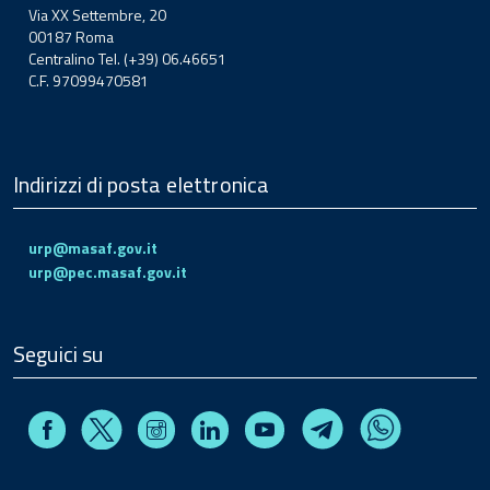
Via XX Settembre, 20
00187 Roma
Centralino Tel. (+39) 06.46651
C.F. 97099470581
Indirizzi di posta elettronica
urp@masaf.gov.it
urp@pec.masaf.gov.it
Seguici su
Facebook
Instagram
Linkedin
Youtube
X
Telegram
Whatsapp