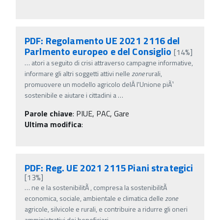
PDF: Regolamento UE 2021 2116 del
Parlmento europeo e del Consiglio
[14%]
…
atori a seguito di crisi attraverso campagne informative,
informare gli altri soggetti attivi nelle
zone
rurali,
promuovere un modello agricolo delÂ­ l'Unione piÃ¹
sostenibile e aiutare i cittadini a
…
Parole chiave
:
PIUE, PAC, Gare
Ultima modifica
:
PDF: Reg. UE 2021 2115 Piani strategici
[13%]
…
ne e la sostenibilitÃ , compresa la sostenibilitÃ
economica, sociale, ambientale e climatica delle
zone
agricole, silvicole e rurali, e contribuire a ridurre gli oneri
amministrativi dei beneficiari
…