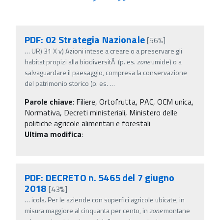
PDF: 02 Strategia Nazionale
[56%]
…
UR) 31 X v) Azioni intese a creare o a preservare gli
habitat propizi alla biodiversitÃ (p. es.
zone
umide) o a
salvaguardare il paesaggio, compresa la conservazione
del patrimonio storico (p. es.
…
Parole chiave
:
Filiere, Ortofrutta, PAC, OCM unica,
Normativa, Decreti ministeriali, Ministero delle
politiche agricole alimentari e forestali
Ultima modifica
:
PDF: DECRETO n. 5465 del 7 giugno
2018
[43%]
…
icola. Per le aziende con superfici agricole ubicate, in
misura maggiore al cinquanta per cento, in
zone
montane