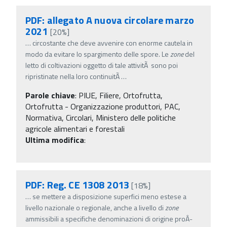
PDF: allegato A nuova circolare marzo
2021
[20%]
…
circostante che deve avvenire con enorme cautela in
modo da evitare lo spargimento delle spore. Le
zone
del
letto di coltivazioni oggetto di tale attivitÃ sono poi
ripristinate nella loro continuitÃ
…
Parole chiave
:
PIUE, Filiere, Ortofrutta,
Ortofrutta - Organizzazione produttori, PAC,
Normativa, Circolari, Ministero delle politiche
agricole alimentari e forestali
Ultima modifica
:
PDF: Reg. CE 1308 2013
[18%]
…
se mettere a disposizione superfici meno estese a
livello nazionale o regionale, anche a livello di
zone
ammissibili a specifiche denominazioni di origine proÂ­