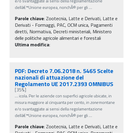
e/o svantaggiate ai sensi della regolamentazione
dellâ€™Unione europea, nonchÃ© per gli
…
Parole chiave
:
Zootecnia, Latte e Derivati, Latte e
Derivati - Formaggi, PAC, OCM unica, Pagamenti
diretti, Normativa, Decreti ministeriali, Ministero
delle politiche agricole alimentari e forestali
Ultima modifica
:
PDF: Decreto 7.06.2018 n. 5465 Scelte
nazionali di attuazione del
Regolamento UE 2017.2393 OMNIBUS
[35%]
…
icola. Per le aziende con superfici agricole ubicate, in
misura maggiore al cinquanta per cento, in
zone
montane
e/o svantaggiate ai sensi della regolamentazione
dellâ€™Unione europea, nonchÃ© per gli
…
Parole chiave
:
Zootecnia, Latte e Derivati, Latte e
Derivati - Formaggi, PAC, OCM unica, Pagamenti