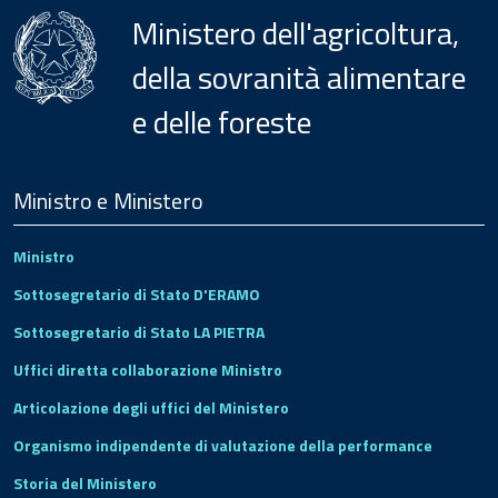
Ministero dell'agricoltura,
della sovranità alimentare
e delle foreste
Menu
Footer
Ministro e Ministero
Ministro
Sottosegretario di Stato D'ERAMO
Sottosegretario di Stato LA PIETRA
Uffici diretta collaborazione Ministro
Articolazione degli uffici del Ministero
Organismo indipendente di valutazione della performance
Storia del Ministero