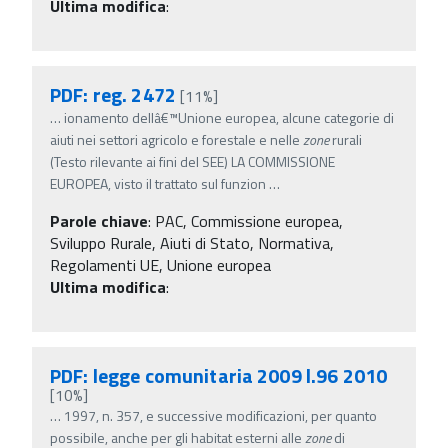
Ultima modifica
:
PDF: reg. 2472
[11%]
…
ionamento dellâ€™Unione europea, alcune categorie di
aiuti nei settori agricolo e forestale e nelle
zone
rurali
(Testo rilevante ai fini del SEE) LA COMMISSIONE
EUROPEA, visto il trattato sul funzion
…
Parole chiave
:
PAC, Commissione europea,
Sviluppo Rurale, Aiuti di Stato, Normativa,
Regolamenti UE, Unione europea
Ultima modifica
:
PDF: legge comunitaria 2009 l.96 2010
[10%]
…
1997, n. 357, e successive modificazioni, per quanto
possibile, anche per gli habitat esterni alle
zone
di