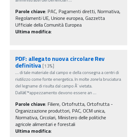
Parole chiave
:
PAC, Pagamenti diretti, Normativa,
Regolamenti UE, Unione europea, Gazzetta
Ufficiale della Comunità Europea
Ultima modifica
:
PDF: allegato nuova circolare Rev
definitiva
[13%]
…
di tale materiale dal campo e della consegna a centri di
riutilizzo come fonte energetica. In molte
zone
la bruciatura
del legname di risulta dal campo Ã¨ vietata.
Dallâ€™appezzamento devono essere an
…
Parole chiave
:
Filiere, Ortofrutta, Ortofrutta -
Organizzazione produttori, PAC, OCM unica,
Normativa, Circolari, Ministero delle politiche
agricole alimentari e forestali
Ultima modifica
: