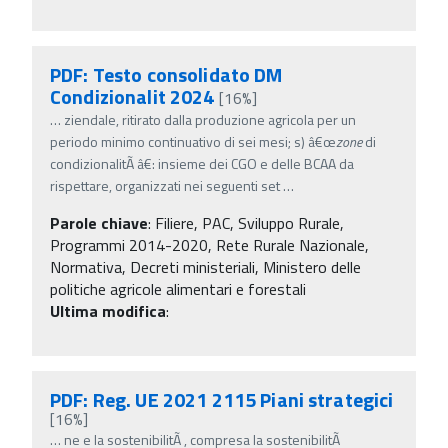
PDF: Testo consolidato DM
Condizionalit 2024
[16%]
…
ziendale, ritirato dalla produzione agricola per un
periodo minimo continuativo di sei mesi; s) â€œ
zone
di
condizionalitÃ â€: insieme dei CGO e delle BCAA da
rispettare, organizzati nei seguenti set
…
Parole chiave
:
Filiere, PAC, Sviluppo Rurale,
Programmi 2014-2020, Rete Rurale Nazionale,
Normativa, Decreti ministeriali, Ministero delle
politiche agricole alimentari e forestali
Ultima modifica
:
PDF: Reg. UE 2021 2115 Piani strategici
[16%]
…
ne e la sostenibilitÃ , compresa la sostenibilitÃ