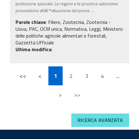
protezione speciale. Le regioni e le province autonome
provvedono allâ€™attuazione del prese
…
Parole chiave
:
Filiere, Zootecnia, Zootecnia -
Uova, PAC, OCM unica, Normativa, Leggi, Ministero
delle politiche agricole alimentari e forestali,
Gazzetta Ufficiale
Ultima modifica
:
<<
<
1
2
3
4
...
>
>>
RICERCA AVANZATA