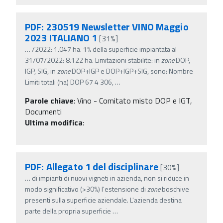
PDF: 230519 Newsletter VINO Maggio
2023 ITALIANO 1
[31%]
…
/2022: 1.047 ha. 1% della superficie impiantata al
31/07/2022: 8.122 ha. Limitazioni stabilite: in
zone
DOP,
IGP, SIG, in
zone
DOP+IGP e DOP+IGP+SIG, sono: Nombre
Limiti totali (ha) DOP 67 4 306,
…
Parole chiave
:
Vino - Comitato misto DOP e IGT,
Documenti
Ultima modifica
:
PDF: Allegato 1 del disciplinare
[30%]
…
di impianti di nuovi vigneti in azienda, non si riduce in
modo significativo (>30%) l'estensione di
zone
boschive
presenti sulla superficie aziendale. L'azienda destina
parte della propria superficie
…