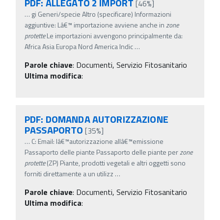
PDF: ALLEGATO 2 IMPORT
[46%]
…
gi Generi/specie Altro (specificare) Informazioni
aggiuntive: Lâ€™ importazione avviene anche in
zone
protette
Le importazioni avvengono principalmente da:
Africa Asia Europa Nord America Indic
…
Parole chiave
:
Documenti, Servizio Fitosanitario
Ultima modifica
:
PDF: DOMANDA AUTORIZZAZIONE
PASSAPORTO
[35%]
…
C: Email: lâ€™autorizzazione allâ€™emissione
Passaporto delle piante Passaporto delle piante per
zone
protette
(ZP) Piante, prodotti vegetali e altri oggetti sono
forniti direttamente a un utilizz
…
Parole chiave
:
Documenti, Servizio Fitosanitario
Ultima modifica
: