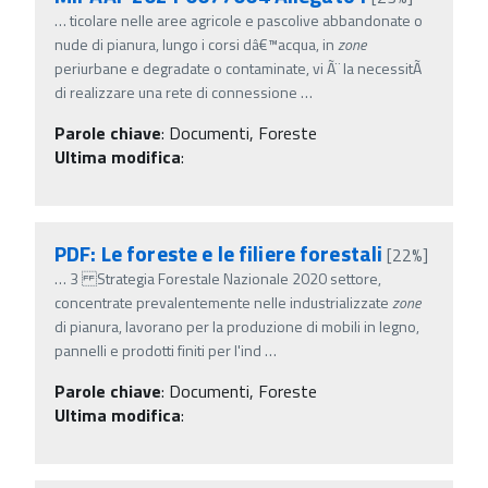
…
ticolare nelle aree agricole e pascolive abbandonate o
nude di pianura, lungo i corsi dâ€™acqua, in
zone
periurbane e degradate o contaminate, vi Ã¨ la necessitÃ
di realizzare una rete di connessione
…
Parole chiave
:
Documenti, Foreste
Ultima modifica
:
PDF: Le foreste e le filiere forestali
[22%]
…
3 Strategia Forestale Nazionale 2020 settore,
concentrate prevalentemente nelle industrializzate
zone
di pianura, lavorano per la produzione di mobili in legno,
pannelli e prodotti finiti per l'ind
…
Parole chiave
:
Documenti, Foreste
Ultima modifica
: