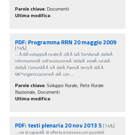
Parole chiave
:
Documenti
Ultima modifica
:
PDF: Programma RRN 20 maggio 2009
[14%]
…
Â diÂ sviluppoÂ rurale;Â c)Â Â laÂ fornituraÂ delleÂ
informazioniÂ sull'evoluzioneÂ delleÂ
zone
Â ruraliÂ
dellaÂ ComunitÃ Â eÂ deiÂ PaesiÂ terzi;Â d)Â Â
lâ€™organizzazioneÂ diÂ con
…
Parole chiave
:
Sviluppo Rurale, Rete Rurale
Nazionale, Documenti
Ultima modifica
:
PDF: testi plenaria 20 nov 2013 5
[14%]
…
ne di capacitÃ di offerta eccessiva con possibili