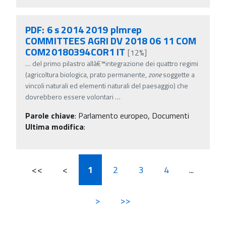
PDF: 6 s 2014 2019 plmrep
COMMITTEES AGRI DV 2018 06 11 COM
COM20180394COR1 IT
[12%]
…
del primo pilastro allâ€™integrazione dei quattro regimi
(agricoltura biologica, prato permanente,
zone
soggette a
vincoli naturali ed elementi naturali del paesaggio) che
dovrebbero essere volontari
…
Parole chiave
:
Parlamento europeo, Documenti
Ultima modifica
:
<<
<
1
2
3
4
...
>
>>