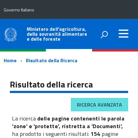
Governo Italiano
Ministero dell'agricoltura,
della sovranità alimentare
e delle foreste
Percorso
Home
Risultato della Ricerca
di
navigazione
Risultato della ricerca
RICERCA AVANZATA
La ricerca
delle pagine contenenti le parola
'zone' e 'protette', ristretta a 'Documenti',
ha prodotto i seguenti risultati:
154
pagine