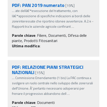
PDF: PAN 2019 numerato
[19%]
…
ate dellâ€™esecuzione del trattamento, con
lâ€™apposizione di specifiche indicazioni ai bordi delle
zone
interessate che riportino idonee avvertenze. A.2.4 -
Rapporti tra le aziende agricole confinant
…
Parole chiave
:
Filiere, Documenti, Difesa delle
piante, Prodotti Fitosanitari
Ultima modifica
:
PDF: RELAZIONE PIANI STRATEGICI
NAZIONALI
[15%]
…
Commissione Emendamento (1 bis) La PAC continua a
svolgere un ruolo centrale nello sviluppo delle
zone
rurali
dell'Unione. Ãˆ pertanto necessario adoperarsi per
frenare il progressivo abbandono dell
…
Parole chiave
:
Documenti