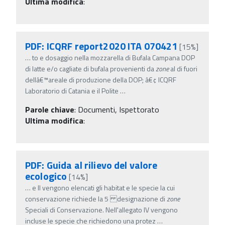
Ultima modifica
:
PDF: ICQRF report2020 ITA 070421
[15%]
…
to e dosaggio nella mozzarella di Bufala Campana DOP
di latte e/o cagliate di bufala provenienti da
zone
al di fuori
dellâ€™areale di produzione della DOP; â€¢ ICQRF
Laboratorio di Catania e il Polite
…
Parole chiave
:
Documenti, Ispettorato
Ultima modifica
:
PDF: Guida al rilievo del valore
ecologico
[14%]
…
e II vengono elencati gli habitat e le specie la cui
conservazione richiede la 5 designazione di
zone
Speciali di Conservazione. Nell'allegato IV vengono
incluse le specie che richiedono una protez
…