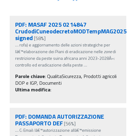
PDF: MASAF 2025 0214847
CrudodiCuneodecretoMODTempMAG2025
signed
[58%]
…
rofa) e aggiornamento delle azioni strategiche per
lâ€™elaborazione dei Piani di eradicazione nelle
zone
di
restrizione da peste suina africana anni 2023-2028Â»:
controllo ed eradicazione della peste
…
Parole chiave
:
QualitaSicurezza, Prodotti agricoli
DOP e IGP, Documenti
Ultima modifica
:
PDF: DOMANDA AUTORIZZAZIONE
PASSAPORTO DEF
[56%]
…
C: Email: lâ€™autorizzazione allâ€™emissione