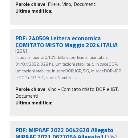
Parole chiave
:
Filiere, Vino, Documenti
Ultima modifica
:
PDF: 240509 Lettera economica
COMITATO MISTO Maggio 2024 ITALIA
[29%]
…
uovi impianti: 0,10% della superficie impiantata al
31/07/2022: 928 ha. Limitazioni stabilite: 5 in
zone
DOP:
Limitazioni stabilite: in
zone
DOP, IGP, SIG, in
zone
DOP+IGP
e DOP+IGP+SIG, sono: Nombre
…
Parole chiave
:
Vino - Comitato misto DOP e IGT,
Documenti
Ultima modifica
:
PDF: MIPAAF 2022 0042628 Allegato
MIPAAF 2021 0677064 Allegato1
[23%]