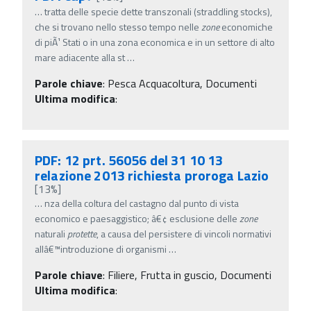
…
tratta delle specie dette transzonali (straddling stocks),
che si trovano nello stesso tempo nelle
zone
economiche
di piÃ¹ Stati o in una zona economica e in un settore di alto
mare adiacente alla st
…
Parole chiave
:
Pesca Acquacoltura, Documenti
Ultima modifica
:
PDF: 12 prt. 56056 del 31 10 13
relazione 2013 richiesta proroga Lazio
[13%]
…
nza della coltura del castagno dal punto di vista
economico e paesaggistico; â€¢ esclusione delle
zone
naturali
protette
, a causa del persistere di vincoli normativi
allâ€™introduzione di organismi
…
Parole chiave
:
Filiere, Frutta in guscio, Documenti
Ultima modifica
: