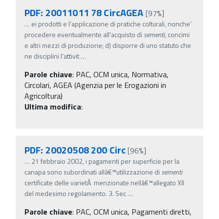
PDF: 20011011 78 CircAGEA
[97%]
…
ei prodotti e l'applicazione di pratiche colturali, nonche'
procedere eventualmente all'acquisto di
sementi
, concimi
e altri mezzi di produzione; d) disporre di uno statuto che
ne disciplini l'attivit
…
Parole chiave
:
PAC, OCM unica, Normativa,
Circolari, AGEA (Agenzia per le Erogazioni in
Agricoltura)
Ultima modifica
:
PDF: 20020508 200 Circ
[96%]
…
21 febbraio 2002, i pagamenti per superficie per la
canapa sono subordinati allâ€™utilizzazione di
sementi
certificate delle varietÃ menzionate nellâ€™allegato XII
del medesimo regolamento. 3. Sec
…
Parole chiave
:
PAC, OCM unica, Pagamenti diretti,