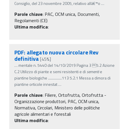
Consiglio, del 23 novembre 2005, relativo allâ€™o
…
Parole chiave
:
PAC, OCM unica, Documenti,
Regolamenti (CE)
Ultima modifica
:
PDF: allegato nuova circolare Rev
definitiva
[45%]
…
mentale n. 5440 del 14/10/2019 Pagina 3 5.2 Azione
C.2 Utilizzo di piante e semi resistenti e di
sementi
e
piantine biologiche ................113 5.2.1 Messa a dimora di
piantine orticole innestat
…
Parole chiave
:
Filiere, Ortofrutta, Ortofrutta -
Organizzazione produttori, PAC, OCM unica,
Normativa, Circolari, Ministero delle politiche
agricole alimentari e forestali
Ultima modifica
: