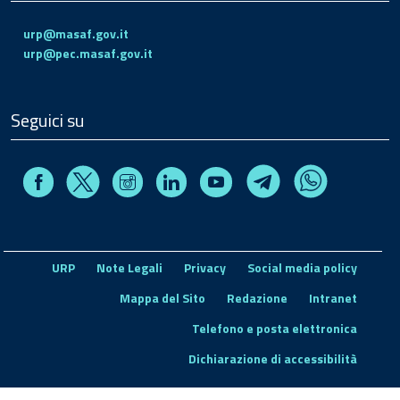
urp@masaf.gov.it
urp@pec.masaf.gov.it
Seguici su
Facebook
Instagram
Linkedin
Youtube
X
Telegram
Whatsapp
URP
Note Legali
Privacy
Social media policy
Mappa del Sito
Redazione
Intranet
Telefono e posta elettronica
Dichiarazione di accessibilità