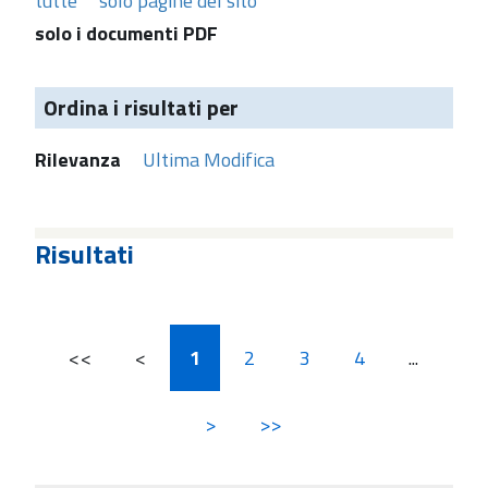
tutte
solo pagine del sito
solo i documenti PDF
Ordina i risultati per
Rilevanza
Ultima Modifica
Risultati
<<
<
1
2
3
4
...
>
>>