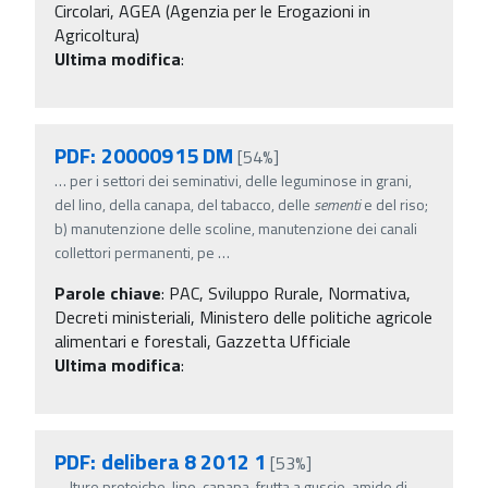
Circolari, AGEA (Agenzia per le Erogazioni in
Agricoltura)
Ultima modifica
:
PDF: 20000915 DM
[54%]
…
per i settori dei seminativi, delle leguminose in grani,
del lino, della canapa, del tabacco, delle
sementi
e del riso;
b) manutenzione delle scoline, manutenzione dei canali
collettori permanenti, pe
…
Parole chiave
:
PAC, Sviluppo Rurale, Normativa,
Decreti ministeriali, Ministero delle politiche agricole
alimentari e forestali, Gazzetta Ufficiale
Ultima modifica
:
PDF: delibera 8 2012 1
[53%]
…
lture proteiche, lino, canapa, frutta a guscio, amido di