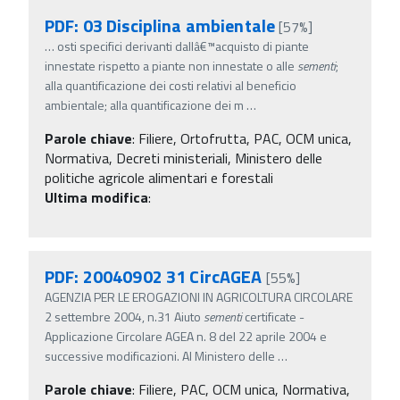
PDF: 03 Disciplina ambientale
[57%]
…
osti specifici derivanti dallâ€™acquisto di piante
innestate rispetto a piante non innestate o alle
sementi
;
alla quantificazione dei costi relativi al beneficio
ambientale; alla quantificazione dei m
…
Parole chiave
:
Filiere, Ortofrutta, PAC, OCM unica,
Normativa, Decreti ministeriali, Ministero delle
politiche agricole alimentari e forestali
Ultima modifica
:
PDF: 20040902 31 CircAGEA
[55%]
AGENZIA PER LE EROGAZIONI IN AGRICOLTURA CIRCOLARE
2 settembre 2004, n.31 Aiuto
sementi
certificate -
Applicazione Circolare AGEA n. 8 del 22 aprile 2004 e
successive modificazioni. Al Ministero delle
…
Parole chiave
:
Filiere, PAC, OCM unica, Normativa,