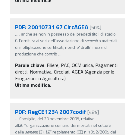
Ultima modifica
:
PDF: 20010731 67 CircAGEA
[50%]
…
, anche se non in possesso dei predetti titoli di studio.
C. Fornitura ai soci dell'associazione di
sementi
o materiali
di moltiplicazione certificati, nonche' di altri mezzi di
produzione che contrib
…
Parole chiave
:
Filiere, PAC, OCM unica, Pagamenti
diretti, Normativa, Circolari, AGEA (Agenzia per le
Erogazioni in Agricoltura)
Ultima modifica
:
PDF: RegCE1234 2007codif
[48%]
…
Consiglio, del 23 novembre 2005, relativo
allâ€™organizzazione comune dei mercati nel settore
delle
sementi
(3), â€” regolamento (CE) n. 1952/2005 del