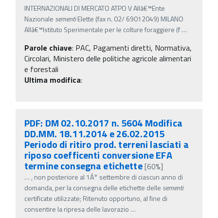
INTERNAZIONALI DI MERCATO ATPO V Allâ€™Ente
Nazionale
sementi
Elette (fax n. 02/ 69012049) MILANO
Allâ€™Istituto Sperimentale per le colture foraggiere (f
…
Parole chiave
:
PAC, Pagamenti diretti, Normativa,
Circolari, Ministero delle politiche agricole alimentari
e forestali
Ultima modifica
:
PDF: DM 02.10.2017 n. 5604 Modifica
DD.MM. 18.11.2014 e 26.02.2015
Periodo di ritiro prod. terreni lasciati a
riposo coefficenti conversione EFA
termine consegna etichette
[60%]
…
, non posteriore al 1Â° settembre di ciascun anno di
domanda, per la consegna delle etichette delle
sementi
certificate utilizzate; Ritenuto opportuno, al fine di
consentire la ripresa delle lavorazio
…