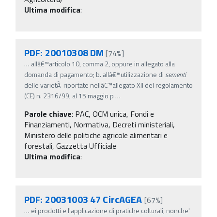
Ultima modifica
:
PDF: 20010308 DM
[74%]
…
allâ€™articolo 10, comma 2, oppure in allegato alla
domanda di pagamento; b. allâ€™utilizzazione di
sementi
delle varietÃ riportate nellâ€™allegato XII del regolamento
(CE) n. 2316/99, al 15 maggio p
…
Parole chiave
:
PAC, OCM unica, Fondi e
Finanziamenti, Normativa, Decreti ministeriali,
Ministero delle politiche agricole alimentari e
forestali, Gazzetta Ufficiale
Ultima modifica
:
PDF: 20031003 47 CircAGEA
[67%]
…
ei prodotti e l'applicazione di pratiche colturali, nonche'