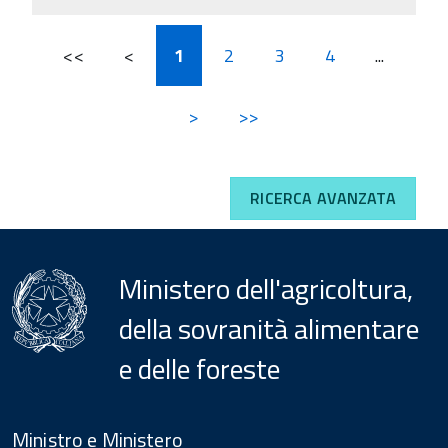
<<
<
1
2
3
4
...
>
>>
RICERCA AVANZATA
Ministero dell'agricoltura,
della sovranità alimentare
e delle foreste
Menu
Footer
Ministro e Ministero