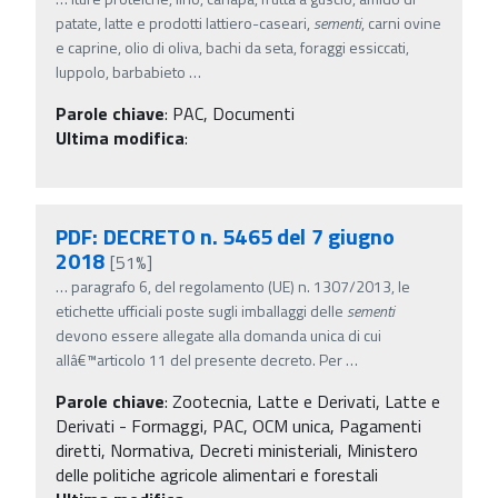
patate, latte e prodotti lattiero-caseari,
sementi
, carni ovine
e caprine, olio di oliva, bachi da seta, foraggi essiccati,
luppolo, barbabieto
…
Parole chiave
:
PAC, Documenti
Ultima modifica
:
PDF: DECRETO n. 5465 del 7 giugno
2018
[51%]
…
paragrafo 6, del regolamento (UE) n. 1307/2013, le
etichette ufficiali poste sugli imballaggi delle
sementi
devono essere allegate alla domanda unica di cui
allâ€™articolo 11 del presente decreto. Per
…
Parole chiave
:
Zootecnia, Latte e Derivati, Latte e
Derivati - Formaggi, PAC, OCM unica, Pagamenti
diretti, Normativa, Decreti ministeriali, Ministero
delle politiche agricole alimentari e forestali