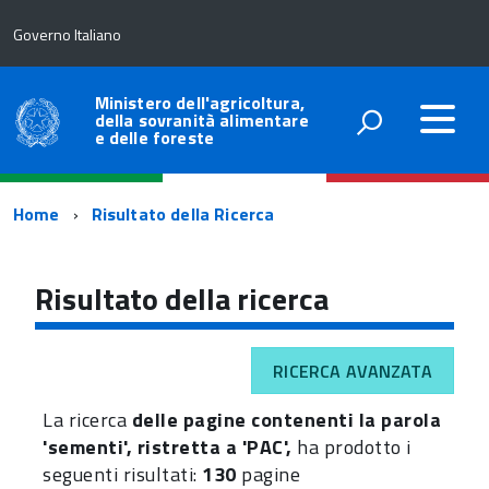
Governo Italiano
Ministero dell'agricoltura,
della sovranità alimentare
e delle foreste
Percorso
Home
Risultato della Ricerca
di
navigazione
Risultato della ricerca
RICERCA AVANZATA
La ricerca
delle pagine contenenti la parola
'sementi', ristretta a 'PAC',
ha prodotto i
seguenti risultati:
130
pagine