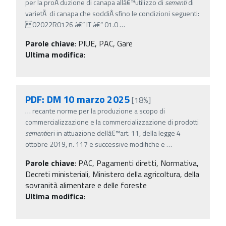
per la proÂ­ duzione di canapa allâ€™utilizzo di
sementi
di
varietÃ di canapa che soddiÂ­ sfino le condizioni seguenti:
02022R0126 â€” IT â€” 01.0
…
Parole chiave
:
PIUE, PAC, Gare
Ultima modifica
:
PDF: DM 10 marzo 2025
[18%]
…
recante norme per la produzione a scopo di
commercializzazione e la commercializzazione di prodotti
sementi
eri in attuazione dellâ€™art. 11, della legge 4
ottobre 2019, n. 117 e successive modifiche e
…
Parole chiave
:
PAC, Pagamenti diretti, Normativa,
Decreti ministeriali, Ministero della agricoltura, della
sovranità alimentare e delle foreste
Ultima modifica
: