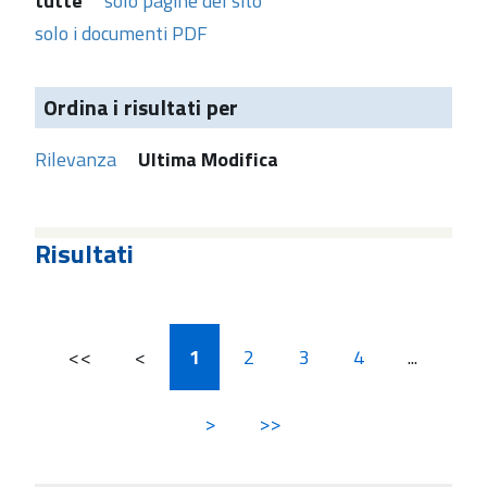
tutte
solo pagine del sito
solo i documenti PDF
Ordina i risultati per
Rilevanza
Ultima Modifica
Risultati
<<
<
1
2
3
4
...
>
>>