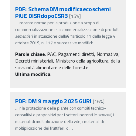
PDF: SchemaDM modificaecoschemi
PIUE DISRdopoCSR3
[15%]
…
recante norme per la produzione a scopo di
commercializzazione e la commercializzazione di prodotti
sementi
eri in attuazione dellâ€™articolo 11 della legge 4
ottobre 2019, n. 117 e successive modifich
…
Parole chiave
:
PAC, Pagamenti diretti, Normativa,
Decreti ministeriali, Ministero della agricoltura, della
sovranità alimentare e delle foreste
Ultima modifica
:
PDF: DM 9 maggio 2025 GURI
[16%]
…
r la protezione delle piante con compiti tecnico-
consultivi e propositivi per i settori inerenti le
sementi
, i
materiali di moltiplicazione della vite, i materiali di
moltiplicazione dei fruttiferi, d
…