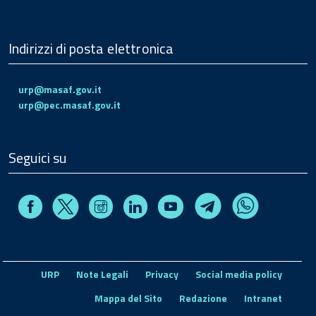
Indirizzi di posta elettronica
urp@masaf.gov.it
urp@pec.masaf.gov.it
Seguici su
Facebook
Instagram
Linkedin
Youtube
X
Telegram
Whatsapp
URP
Note Legali
Privacy
Social media policy
Mappa del Sito
Redazione
Intranet