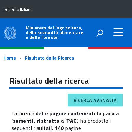
Governo Italiano
Ministero dell'agricoltura,
della sovranità alimentare
e delle foreste
Percorso
Home
Risultato della Ricerca
di
navigazione
Risultato della ricerca
RICERCA AVANZATA
La ricerca
delle pagine contenenti la parola
'sementi', ristretta a 'PAC',
ha prodotto i
seguenti risultati:
140
pagine