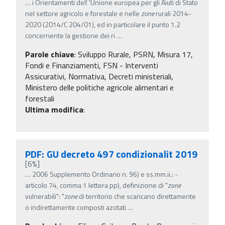
…
i Orientamenti del! 'Unione europea per gli Aiuti di Stato
nel settore agricolo e forestale e nelle
zone
rurali 2014-
2020 (2014/C 204/01), ed in particolare il punto 1.2
concernente la gestione dei ri
…
Parole chiave
:
Sviluppo Rurale, PSRN, Misura 17,
Fondi e Finanziamenti, FSN - Interventi
Assicurativi, Normativa, Decreti ministeriali,
Ministero delle politiche agricole alimentari e
forestali
Ultima modifica
:
PDF: GU decreto 497 condizionalit 2019
[6%]
…
2006 Supplemento Ordinario n. 96) e ss.mm.ii.: -
articolo 74, comma 1 lettera pp), definizione di "
zone
vulnerabili": "
zone
di territorio che scaricano direttamente
o indirettamente composti azotati
…