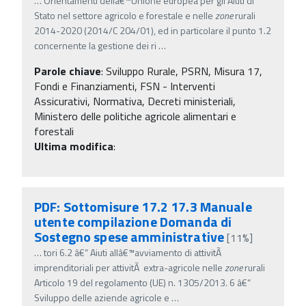
…
Orientamenti dellâ€™Unione europea per gli Aiuti di
Stato nel settore agricolo e forestale e nelle
zone
rurali
2014-2020 (2014/C 204/01), ed in particolare il punto 1.2
concernente la gestione dei ri
…
Parole chiave
:
Sviluppo Rurale, PSRN, Misura 17,
Fondi e Finanziamenti, FSN - Interventi
Assicurativi, Normativa, Decreti ministeriali,
Ministero delle politiche agricole alimentari e
forestali
Ultima modifica
:
PDF: Sottomisure 17.2 17.3 Manuale
utente compilazione Domanda di
Sostegno spese amministrative
[11%]
…
tori 6.2 â€“ Aiuti allâ€™avviamento di attivitÃ
imprenditoriali per attivitÃ extra-agricole nelle
zone
rurali
Articolo 19 del regolamento (UE) n. 1305/2013. 6 â€“
Sviluppo delle aziende agricole e
…