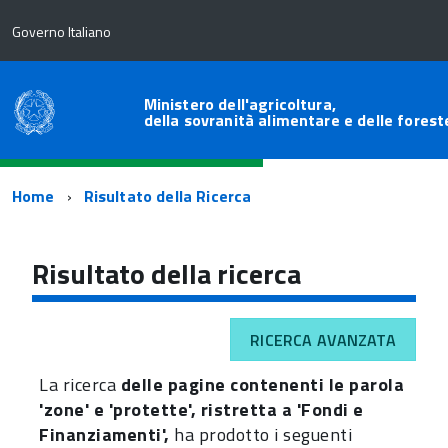
Governo Italiano
Ministero dell'agricoltura,
della sovranità alimentare e delle forest
Percorso
Home
Risultato della Ricerca
di
navigazione
Risultato della ricerca
RICERCA AVANZATA
La ricerca
delle pagine contenenti le parola
'zone' e 'protette', ristretta a 'Fondi e
Finanziamenti',
ha prodotto i seguenti