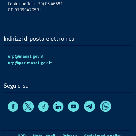
Centralino Tel. (+39) 06.46651
C.F. 97099470581
Indirizzi di posta elettronica
urp@masaf.gov.it
urp@pec.masaf.gov.it
Seguici su
Facebook
Instagram
Linkedin
Youtube
X
Telegram
Whatsapp
URP
Note Legali
Privacy
Social media policy