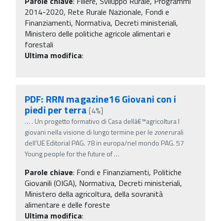
Parole chiave
:
Filiere, Sviluppo Rurale, Programmi
2014-2020, Rete Rurale Nazionale, Fondi e
Finanziamenti, Normativa, Decreti ministeriali,
Ministero delle politiche agricole alimentari e
forestali
Ultima modifica
:
PDF: RRN magazine16 Giovani con i
piedi per terra
[4%]
…
. Un progetto formativo di Casa dellâ€™agricoltura I
giovani nella visione di lungo termine per le
zone
rurali
dell'UE Editorial PAG. 78 in europa/nel mondo PAG. 57
Young people for the future of
…
Parole chiave
:
Fondi e Finanziamenti, Politiche
Giovanili (OIGA), Normativa, Decreti ministeriali,
Ministero della agricoltura, della sovranità
alimentare e delle foreste
Ultima modifica
: