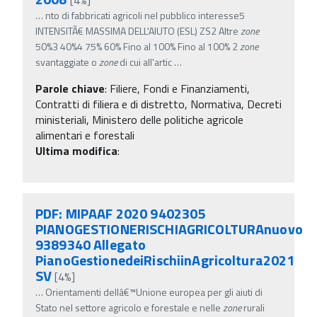
…
nto di fabbricati agricoli nel pubblico interesse5
INTENSITÃ€ MASSIMA DELL'AIUTO (ESL) ZS2 Altre
zone
50%3 40%4 75% 60% Fino al 100% Fino al 100% 2
zone
svantaggiate o
zone
di cui all'artic
…
Parole chiave
:
Filiere, Fondi e Finanziamenti,
Contratti di filiera e di distretto, Normativa, Decreti
ministeriali, Ministero delle politiche agricole
alimentari e forestali
Ultima modifica
:
PDF: MIPAAF 2020 9402305
PIANOGESTIONERISCHIAGRICOLTURAnuovo
9389340 Allegato
PianoGestionedeiRischiinAgricoltura2021
SV
[4%]
…
Orientamenti dellâ€™Unione europea per gli aiuti di
Stato nel settore agricolo e forestale e nelle
zone
rurali