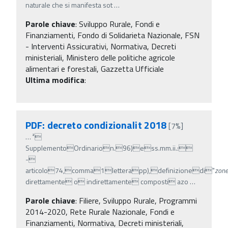
naturale che si manifesta sot
…
Parole chiave
:
Sviluppo Rurale, Fondi e
Finanziamenti, Fondo di Solidarieta Nazionale, FSN
- Interventi Assicurativi, Normativa, Decreti
ministeriali, Ministero delle politiche agricole
alimentari e forestali, Gazzetta Ufficiale
Ultima modifica
:
PDF: decreto condizionalit 2018
[7%]
…
²
SupplementoOrdinarion.96)ess.mm.ii.:
-
articolo74,comma1letterapp),definizionedi"
zone
direttamente o indirettamente composti azo
…
Parole chiave
:
Filiere, Sviluppo Rurale, Programmi
2014-2020, Rete Rurale Nazionale, Fondi e
Finanziamenti, Normativa, Decreti ministeriali,