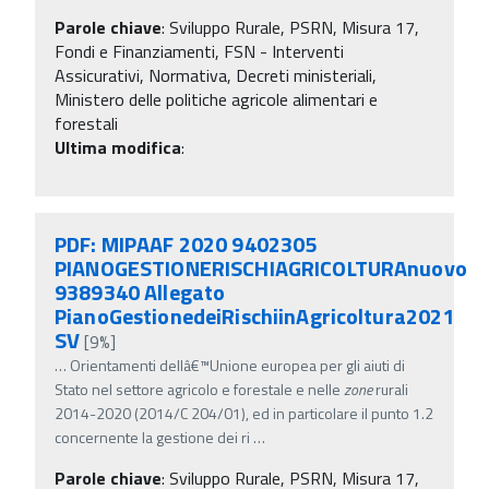
Parole chiave
:
Sviluppo Rurale, PSRN, Misura 17,
Fondi e Finanziamenti, FSN - Interventi
Assicurativi, Normativa, Decreti ministeriali,
Ministero delle politiche agricole alimentari e
forestali
Ultima modifica
:
PDF: MIPAAF 2020 9402305
PIANOGESTIONERISCHIAGRICOLTURAnuovo
9389340 Allegato
PianoGestionedeiRischiinAgricoltura2021
SV
[9%]
…
Orientamenti dellâ€™Unione europea per gli aiuti di
Stato nel settore agricolo e forestale e nelle
zone
rurali
2014-2020 (2014/C 204/01), ed in particolare il punto 1.2
concernente la gestione dei ri
…
Parole chiave
:
Sviluppo Rurale, PSRN, Misura 17,