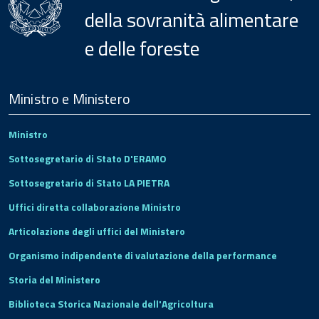
della sovranità alimentare
e delle foreste
Menu
Footer
Ministro e Ministero
Ministro
Sottosegretario di Stato D'ERAMO
Sottosegretario di Stato LA PIETRA
Uffici diretta collaborazione Ministro
Articolazione degli uffici del Ministero
Organismo indipendente di valutazione della performance
Storia del Ministero
Biblioteca Storica Nazionale dell'Agricoltura