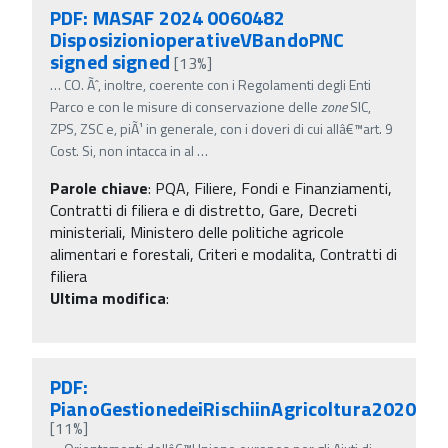
PDF: MASAF 2024 0060482
DisposizionioperativeVBandoPNC
signed signed
[13%]
…
CO. Ãˆ, inoltre, coerente con i Regolamenti degli Enti
Parco e con le misure di conservazione delle
zone
SIC,
ZPS, ZSC e, piÃ¹ in generale, con i doveri di cui allâ€™art. 9
Cost. Si, non intacca in al
…
Parole chiave
:
PQA, Filiere, Fondi e Finanziamenti,
Contratti di filiera e di distretto, Gare, Decreti
ministeriali, Ministero delle politiche agricole
alimentari e forestali, Criteri e modalita, Contratti di
filiera
Ultima modifica
:
PDF:
PianoGestionedeiRischiinAgricoltura2020
[11%]