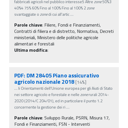
fabbricati agricoli nel pubblico interesse5 Altre
zone
50%3
40%4 75% 60% Fino al 100% Fino al 100% 2
zone
svantaggiate o
zone
di cui all'artic
…
Parole chiave
:
Filiere, Fondi e Finanziamenti,
Contratti di filiera e di distretto, Normativa, Decreti
ministeriali, Ministero delle politiche agricole
alimentari e forestali
Ultima modifica
:
PDF: DM 28405 Piano assicurativo
agricolo nazionale 2018
[14%]
…
li Orientamenti dell'Unione europea per gli Aiuti di Stato
nei settore agricolo e forestale e nelle
zone
rurali 2014-
2020 (2014/C 204/01), ed in particolare il punto 1.2
concernente la gestione dei ri
…
Parole chiave
:
Sviluppo Rurale, PSRN, Misura 17,
Fondi e Finanziamenti, FSN - Interventi