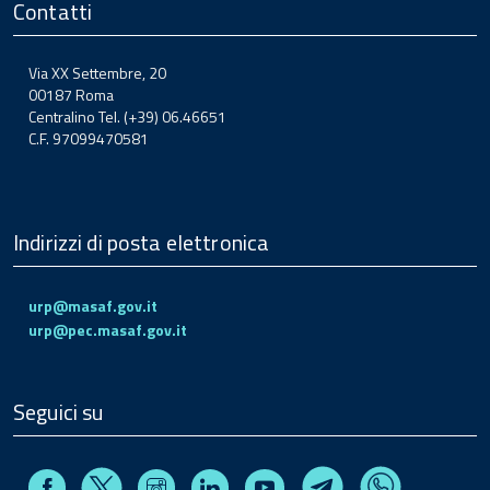
Contatti
Via XX Settembre, 20
00187 Roma
Centralino Tel. (+39) 06.46651
C.F. 97099470581
Indirizzi di posta elettronica
urp@masaf.gov.it
urp@pec.masaf.gov.it
Seguici su
Facebook
Instagram
Linkedin
Youtube
X
Telegram
Whatsapp