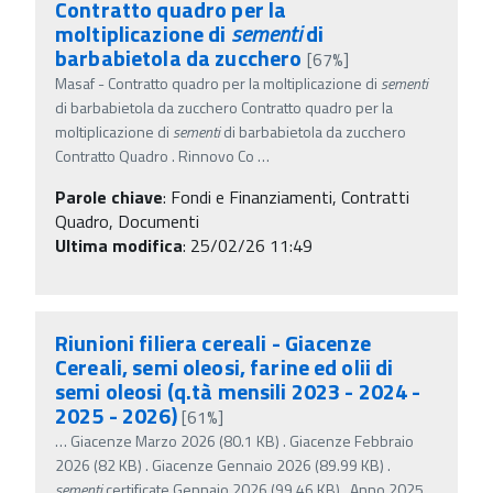
Contratto quadro per la
moltiplicazione di
sementi
di
barbabietola da zucchero
[67%]
Masaf - Contratto quadro per la moltiplicazione di
sementi
di barbabietola da zucchero Contratto quadro per la
moltiplicazione di
sementi
di barbabietola da zucchero
Contratto Quadro . Rinnovo Co
…
Parole chiave
:
Fondi e Finanziamenti, Contratti
Quadro, Documenti
Ultima modifica
: 25/02/26 11:49
Riunioni filiera cereali - Giacenze
Cereali, semi oleosi, farine ed olii di
semi oleosi (q.tà mensili 2023 - 2024 -
2025 - 2026)
[61%]
…
Giacenze Marzo 2026 (80.1 KB) . Giacenze Febbraio
2026 (82 KB) . Giacenze Gennaio 2026 (89.99 KB) .
sementi
certificate Gennaio 2026 (99.46 KB) . Anno 2025