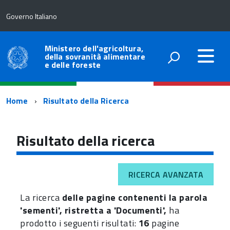
Governo Italiano
Ministero dell'agricoltura,
della sovranità alimentare
e delle foreste
Percorso
Home
Risultato della Ricerca
di
navigazione
Risultato della ricerca
RICERCA AVANZATA
La ricerca
delle pagine contenenti la parola
'sementi', ristretta a 'Documenti',
ha
prodotto i seguenti risultati:
16
pagine