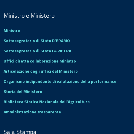
Menu
Footer
Ministro e Ministero
Ministro
Sottosegretario di Stato D'ERAMO
Sottosegretario di Stato LA PIETRA
Uffici diretta collaborazione Ministro
Articolazione degli uffici del Ministero
Organismo indipendente di valutazione della performance
Storia del Ministero
Biblioteca Storica Nazionale dell'Agricoltura
Amministrazione trasparente
Sala Stampa