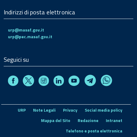
Indirizzi di posta elettronica
urp@masaf.gov.it
urp@pec.masaf.gov.it
Seguici su
Facebook
Instagram
Linkedin
Youtube
X
Telegram
Whatsapp
URP
Note Legali
Privacy
Social media policy
Mappa del Sito
Redazione
Intranet
Telefono e posta elettronica