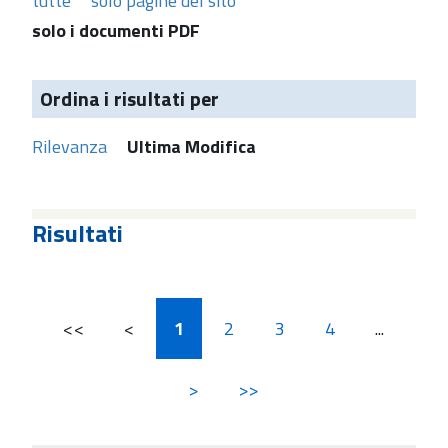
tutte
solo pagine del sito
solo i documenti PDF
Ordina i risultati per
Rilevanza
Ultima Modifica
Risultati
<<
<
1
2
3
4
...
>
>>