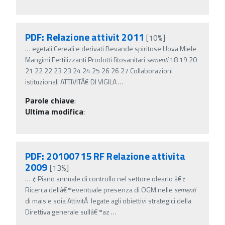
PDF: Relazione attivit 2011
[10%]
…
egetali Cereali e derivati Bevande spiritose Uova Miele
Mangimi Fertilizzanti Prodotti fitosanitari
sementi
18 19 20
21 22 22 23 23 24 24 25 26 26 27 Collaborazioni
istituzionali ATTIVITÃ€ DI VIGILA
…
Parole chiave
:
Ultima modifica
:
PDF: 20100715 RF Relazione attivita
2009
[13%]
…
¢ Piano annuale di controllo nel settore oleario â€¢
Ricerca dellâ€™eventuale presenza di OGM nelle
sementi
di mais e soia AttivitÃ legate agli obiettivi strategici della
Direttiva generale sullâ€™az
…