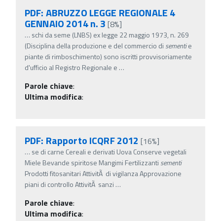
PDF: ABRUZZO LEGGE REGIONALE 4
GENNAIO 2014 n. 3
[8%]
…
schi da seme (LNBS) ex legge 22 maggio 1973, n. 269
(Disciplina della produzione e del commercio di
sementi
e
piante di rimboschimento) sono iscritti provvisoriamente
d'ufficio al Registro Regionale e
…
Parole chiave
:
Ultima modifica
:
PDF: Rapporto ICQRF 2012
[16%]
…
se di carne Cereali e derivati Uova Conserve vegetali
Miele Bevande spiritose Mangimi Fertilizzanti
sementi
Prodotti fitosanitari AttivitÃ di vigilanza Approvazione
piani di controllo AttivitÃ sanzi
…
Parole chiave
:
Ultima modifica
: