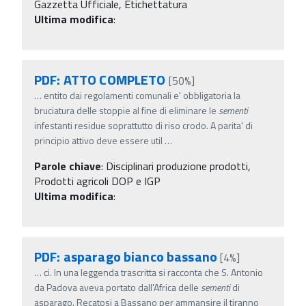
Gazzetta Ufficiale, Etichettatura
Ultima modifica
:
PDF: ATTO COMPLETO
[50%]
…
entito dai regolamenti comunali e' obbligatoria la
bruciatura delle stoppie al fine di eliminare le
sementi
infestanti residue soprattutto di riso crodo. A parita' di
principio attivo deve essere util
…
Parole chiave
:
Disciplinari produzione prodotti,
Prodotti agricoli DOP e IGP
Ultima modifica
:
PDF: asparago bianco bassano
[4%]
…
ci. In una leggenda trascritta si racconta che S. Antonio
da Padova aveva portato dall'Africa delle
sementi
di
asparago. Recatosi a Bassano per ammansire il tiranno