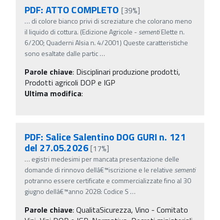
PDF: ATTO COMPLETO
[39%]
…
di colore bianco privi di screziature che colorano meno
il liquido di cottura. (Edizione Agricole -
sementi
Elette n.
6/200; Quaderni Alsia n. 4/2001) Queste caratteristiche
sono esaltate dalle partic
…
Parole chiave
:
Disciplinari produzione prodotti,
Prodotti agricoli DOP e IGP
Ultima modifica
:
PDF: Salice Salentino DOG GURI n. 121
del 27.05.2026
[17%]
…
egistri medesimi per mancata presentazione delle
domande di rinnovo dellâ€™iscrizione e le relative
sementi
potranno essere certificate e commercializzate fino al 30
giugno dellâ€™anno 2028: Codice S
…
Parole chiave
:
QualitaSicurezza, Vino - Comitato