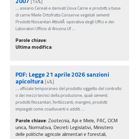
2007
[14%]
…
aseario Cereali e derivati Uova Carne e prodotti a base
di carne Miele Ortofrutta Conserve vegetali
sementi
Prodotti fitosanitari AttivitÃ operativa degli Uffici e dei
Laboratori Ufficio di Ancona Uf
…
Parole chiave
:
Ultima modifica
:
PDF: Legge 21 aprile 2026 sanzioni
apicoltura
[4%]
…
ufficiale temporaneo del prodotto oggetto del controllo
o dei mezzi tecnici della produzione, quali
sementi
,
prodotti fitosanitari, fertilizzanti, mangimi, prodotti
impiegati come coadiuvanti e additi
…
Parole chiave
:
Zootecnia, Api e Miele, PAC, OCM
unica, Normativa, Decreti Legislativi, Ministero
delle politiche agricole alimentari e forestali,