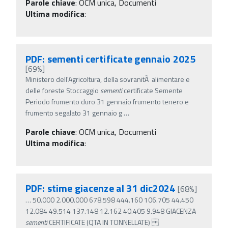
Parole chiave
:
OCM unica, Documenti
Ultima modifica
:
PDF: sementi certificate gennaio 2025
[69%]
Ministero dell'Agricoltura, della sovranitÃ alimentare e
delle foreste Stoccaggio
sementi
certificate Semente
Periodo frumento duro 31 gennaio frumento tenero e
frumento segalato 31 gennaio g
…
Parole chiave
:
OCM unica, Documenti
Ultima modifica
:
PDF: stime giacenze al 31 dic2024
[68%]
…
50.000 2.000.000 678.598 444.160 106.705 44.450
12.084 49.514 137.148 12.162 40.405 9.948 GIACENZA
sementi
CERTIFICATE (QTA IN TONNELLATE)