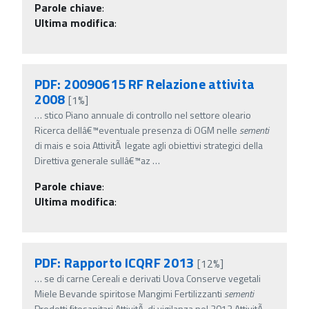
Parole chiave
:
Ultima modifica
:
PDF: 20090615 RF Relazione attivita
2008
[1%]
…
stico Piano annuale di controllo nel settore oleario
Ricerca dellâ€™eventuale presenza di OGM nelle
sementi
di mais e soia AttivitÃ legate agli obiettivi strategici della
Direttiva generale sullâ€™az
…
Parole chiave
:
Ultima modifica
:
PDF: Rapporto ICQRF 2013
[12%]
…
se di carne Cereali e derivati Uova Conserve vegetali
Miele Bevande spiritose Mangimi Fertilizzanti
sementi
Prodotti fitosanitari AttivitÃ di vigilanza nel 2013 AttivitÃ