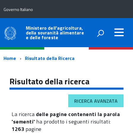
Governo Italiano
Ministero dell'agricoltura,
della sovranità alimentare
e delle foreste
Percorso
Home
Risultato della Ricerca
di
navigazione
Risultato della ricerca
RICERCA AVANZATA
La ricerca
delle pagine contenenti la parola
'sementi'
ha prodotto i seguenti risultati:
1263
pagine