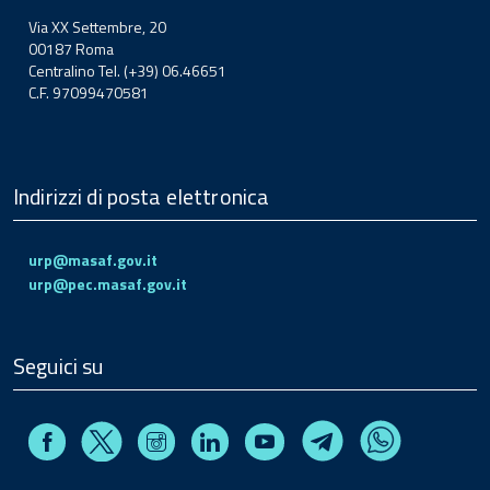
Via XX Settembre, 20
00187 Roma
Centralino Tel. (+39) 06.46651
C.F. 97099470581
Indirizzi di posta elettronica
urp@masaf.gov.it
urp@pec.masaf.gov.it
Seguici su
Facebook
Instagram
Linkedin
Youtube
X
Telegram
Whatsapp