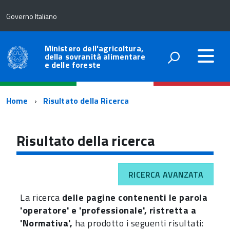
Governo Italiano
Ministero dell'agricoltura,
della sovranità alimentare
e delle foreste
Percorso
Home
Risultato della Ricerca
di
navigazione
Risultato della ricerca
RICERCA AVANZATA
La ricerca
delle pagine contenenti le parola
'operatore' e 'professionale', ristretta a
'Normativa',
ha prodotto i seguenti risultati: