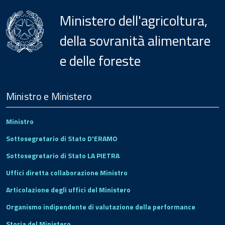
Ministero dell'agricoltura,
della sovranità alimentare
e delle foreste
Menu
Footer
Ministro e Ministero
Ministro
Sottosegretario di Stato D'ERAMO
Sottosegretario di Stato LA PIETRA
Uffici diretta collaborazione Ministro
Articolazione degli uffici del Ministero
Organismo indipendente di valutazione della performance
Storia del Ministero