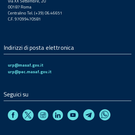
Via XX Settembre, 20
00187 Roma
Centralino Tel. (+39) 06.46651
C.F. 97099470581
Indirizzi di posta elettronica
urp@masaf.gov.it
urp@pec.masaf.gov.it
Seguici su
Facebook
Instagram
Linkedin
Youtube
X
Telegram
Whatsapp