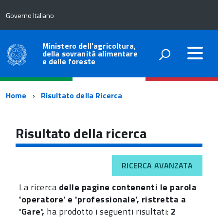
Governo Italiano
Ministero dell'agricoltura,
della sovranità alimentare
e delle foreste
Percorso
Home
Risultato della Ricerca
di
navigazione
Risultato della ricerca
RICERCA AVANZATA
La ricerca
delle pagine contenenti le parola
'operatore' e 'professionale', ristretta a
'Gare',
ha prodotto i seguenti risultati:
2