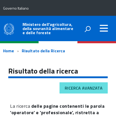
Governo Italiano
Ministero dell'agricoltura,
della sovranità alimentare
e delle foreste
Percorso
Home
Risultato della Ricerca
di
navigazione
Risultato della ricerca
RICERCA AVANZATA
La ricerca
delle pagine contenenti le parola
'operatore' e 'professionale', ristretta a