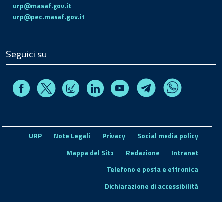
urp@masaf.gov.it
urp@pec.masaf.gov.it
Seguici su
Facebook
Instagram
Linkedin
Youtube
X
Telegram
Whatsapp
URP
Note Legali
Privacy
Social media policy
Mappa del Sito
Redazione
Intranet
Telefono e posta elettronica
Dichiarazione di accessibilità