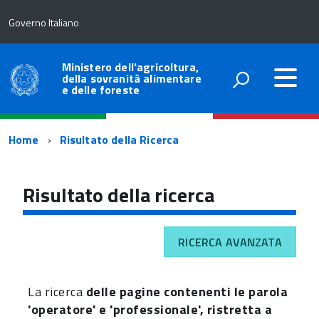
Governo Italiano
Ministero dell'agricoltura,
della sovranità alimentare
e delle foreste
Percorso
Home
Risultato della Ricerca
di
navigazione
Risultato della ricerca
RICERCA AVANZATA
La ricerca
delle pagine contenenti le parola
'operatore' e 'professionale', ristretta a