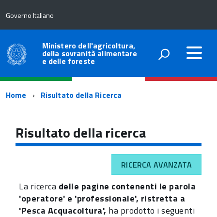
Governo Italiano
Ministero dell'agricoltura,
della sovranità alimentare
e delle foreste
Percorso
Home
Risultato della Ricerca
di
navigazione
Risultato della ricerca
RICERCA AVANZATA
La ricerca
delle pagine contenenti le parola
'operatore' e 'professionale', ristretta a
'Pesca Acquacoltura',
ha prodotto i seguenti