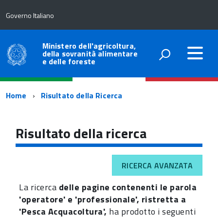
Governo Italiano
Ministero dell'agricoltura,
della sovranità alimentare
e delle foreste
Percorso
Home
Risultato della Ricerca
di
navigazione
Risultato della ricerca
RICERCA AVANZATA
La ricerca
delle pagine contenenti le parola
'operatore' e 'professionale', ristretta a
'Pesca Acquacoltura',
ha prodotto i seguenti