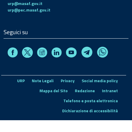
urp@masaf.gov.it
urp@pec.masaf.gov.it
Seguici su
Facebook
Instagram
Linkedin
Youtube
X
Telegram
Whatsapp
URP
Note Legali
Privacy
Social media policy
Mappa del Sito
Redazione
Intranet
Telefono e posta elettronica
Dichiarazione di accessibilità