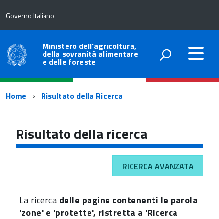
Governo Italiano
Ministero dell'agricoltura,
della sovranità alimentare
e delle foreste
Percorso
Home
Risultato della Ricerca
di
navigazione
Risultato della ricerca
RICERCA AVANZATA
La ricerca
delle pagine contenenti le parola
'zone' e 'protette', ristretta a 'Ricerca