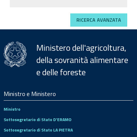
RICERCA AVANZATA
Ministero dell'agricoltura,
della sovranità alimentare
e delle foreste
Menu
Footer
Ministro e Ministero
Ministro
Sottosegretario di Stato D'ERAMO
Sottosegretario di Stato LA PIETRA