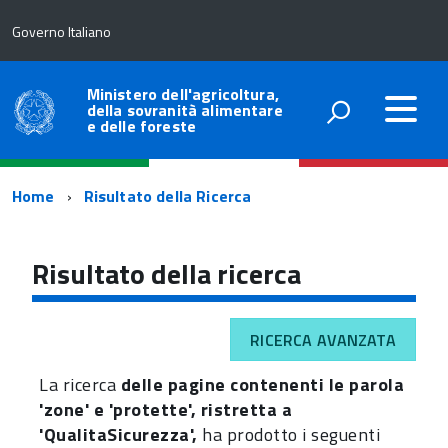
Governo Italiano
Ministero dell'agricoltura,
della sovranità alimentare
e delle foreste
Percorso
Home
Risultato della Ricerca
di
navigazione
Risultato della ricerca
RICERCA AVANZATA
La ricerca
delle pagine contenenti le parola
'zone' e 'protette', ristretta a
'QualitaSicurezza',
ha prodotto i seguenti