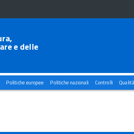
ura,
are e delle
Politiche europee
Politiche nazionali
Controlli
Qualit