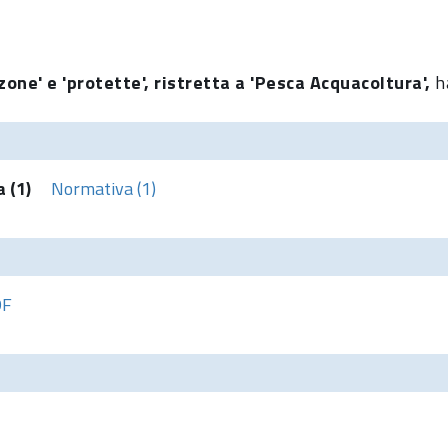
zone' e 'protette', ristretta a 'Pesca Acquacoltura',
h
 (1)
Normativa (1)
DF