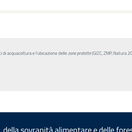
iti di acquacoltura e l'ubicazione delle
zone
protette
(GIZC, ZMP, Natura 20
, della sovranità alimentare e delle fore