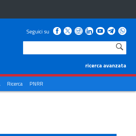
Facebook
Instagram
Linkedin
Youtube
Seguici su
X
Telegra
Wha
ricerca avanzata
à
Ricerca
PNRR