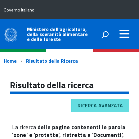
Governo Italiano
Ministero dell'agricoltura,
della sovranità alimentare
e delle foreste
Percorso
Home
Risultato della Ricerca
di
navigazione
Risultato della ricerca
RICERCA AVANZATA
La ricerca
delle pagine contenenti le parola
'zone' e 'protette', ristretta a 'Documenti',