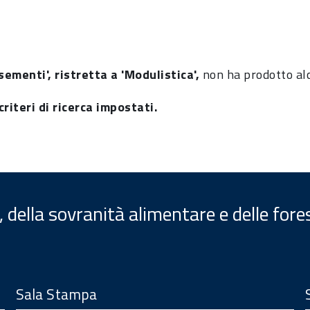
sementi', ristretta a 'Modulistica',
non ha prodotto alc
riteri di ricerca impostati.
, della sovranità alimentare e delle fore
Sala Stampa