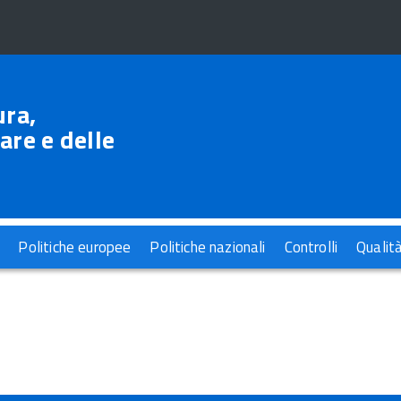
ura,
are e delle
Politiche europee
Politiche nazionali
Controlli
Qualit