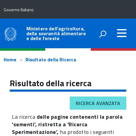
Governo Italiano
Ministero dell'agricoltura,
della sovranità alimentare
e delle foreste
Percorso
Home
Risultato della Ricerca
di
navigazione
Risultato della ricerca
RICERCA AVANZATA
La ricerca
delle pagine contenenti la parola
'sementi', ristretta a 'Ricerca
Sperimentazione',
ha prodotto i seguenti