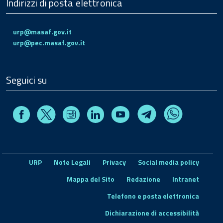
Indirizzi di posta elettronica
urp@masaf.gov.it
urp@pec.masaf.gov.it
Seguici su
Facebook
Instagram
Linkedin
Youtube
X
Telegram
Whatsapp
URP
Note Legali
Privacy
Social media policy
Mappa del Sito
Redazione
Intranet
Telefono e posta elettronica
Dichiarazione di accessibilità