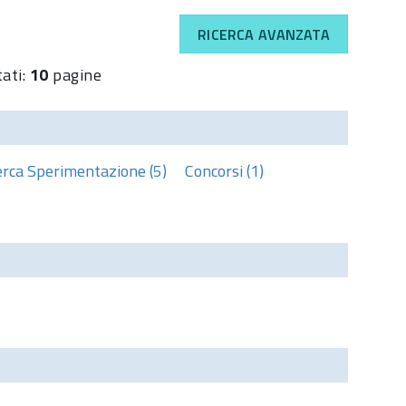
RICERCA AVANZATA
tati:
10
pagine
erca Sperimentazione (5)
Concorsi (1)