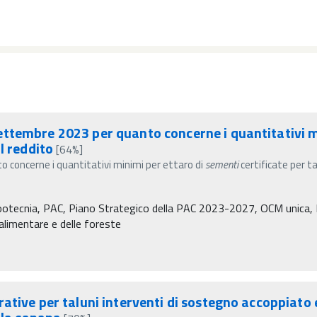
ttembre 2023 per quanto concerne i quantitativi m
l reddito
[64%]
 concerne i quantitativi minimi per ettaro di
sementi
certificate per t
Zootecnia, PAC, Piano Strategico della PAC 2023-2027, OCM unica, P
à alimentare e delle foreste
tive per taluni interventi di sostegno accoppiato e 