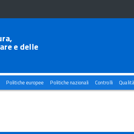
ura,
are e delle
Politiche europee
Politiche nazionali
Controlli
Qualit