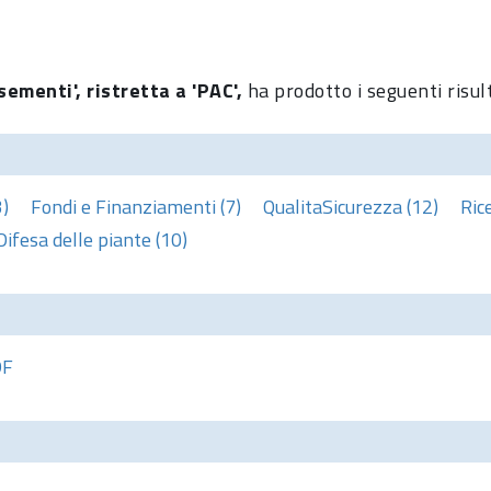
sementi', ristretta a 'PAC',
ha prodotto i seguenti risul
3)
Fondi e Finanziamenti (7)
QualitaSicurezza (12)
Ric
Difesa delle piante (10)
DF