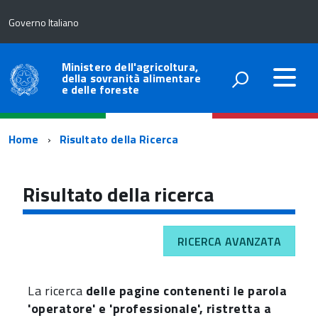
Governo Italiano
Ministero dell'agricoltura,
della sovranità alimentare
e delle foreste
Percorso
Home
Risultato della Ricerca
di
navigazione
Risultato della ricerca
RICERCA AVANZATA
La ricerca
delle pagine contenenti le parola
'operatore' e 'professionale', ristretta a